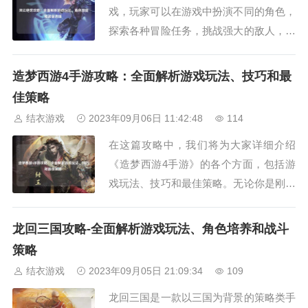
戏，玩家可以在游戏中扮演不同的角色，
探索各种冒险任务，挑战强大的敌人，收
集珍稀的装备和宝物。本攻略将全面解析
游戏的玩法、角色技能和装备选择，帮助
造梦西游4手游攻略：全面解析游戏玩法、技巧和最
玩家更好地掌握游戏的要领。游戏玩法在
佳策略
风云绝世中，玩家可以选择不同的角色进
结衣游戏
2023年09月06日 11:42:48
114
行游戏，每个角色都有独特的技能和特
在这篇攻略中，我们将为大家详细介绍
性。玩家需要通过...
《造梦西游4手游》的各个方面，包括游
戏玩法、技巧和最佳策略。无论你是刚刚
开始玩这款游戏，还是已经有一定经验的
老玩家，相信本攻略能够帮助你更好地理
龙回三国攻略-全面解析游戏玩法、角色培养和战斗
解游戏，并在游戏中取得更好的成绩。游
策略
戏玩法《造梦西游4手游》是一款经典的
结衣游戏
2023年09月05日 21:09:34
109
角色扮演游戏，玩家需要扮演游戏中的主
龙回三国是一款以三国为背景的策略类手
角，与其他玩家...