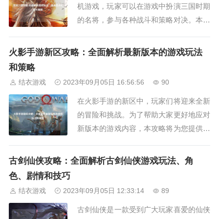
机游戏，玩家可以在游戏中扮演三国时期
的名将，参与各种战斗和策略对决。本攻
略将详细介绍游戏的玩法、角色培养和战
斗策略，帮助玩家更好地掌握游戏。一、
火影手游新区攻略：全面解析最新版本的游戏玩法
游戏玩法游戏中主要有三个模式：主线剧
和策略
情、竞技场和军团战。主线剧情是游戏的
结衣游戏
2023年09月05日 16:56:56
90
核心，玩家可以通过完成任务、战斗和剧
在火影手游的新区中，玩家们将迎来全新
情推进来解锁...
的冒险和挑战。为了帮助大家更好地应对
新版本的游戏内容，本攻略将为您提供详
细的游戏攻略方面的描述，帮助您在新区
中取得更好的游戏成绩。新区开启策略在
古剑仙侠攻略：全面解析古剑仙侠游戏玩法、角
新区开启之初，玩家们可以通过抢占资源
色、剧情和技巧
点、完成新区任务和参与活动等方式来尽
结衣游戏
2023年09月05日 12:33:14
89
快提升自己的等级和实力。还可以与其他
古剑仙侠是一款受到广大玩家喜爱的仙侠
玩家组队进行...