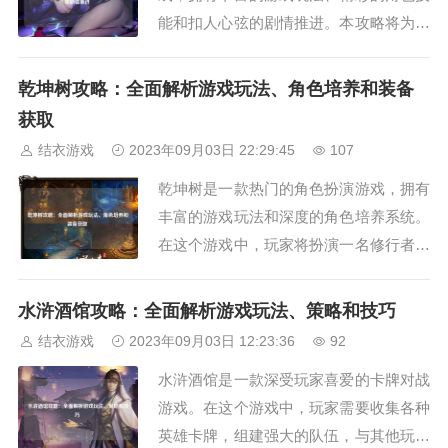
能和扣人心弦的剧情推进。本攻略将为您
详细介绍游戏的各个方面，帮助您更好地
掌握游戏的要领和策略。游戏玩法解析在
乾坤树攻略：全面解析游戏玩法、角色培养和装备
新仙剑四中，玩家可以扮演不同的角色，
获取
探索广阔的游戏世界。游戏玩法包括主线
结衣游戏
2023年09月03日 22:29:45
107
任务、支线任务、副本挑战、装备强化和
乾坤树是一款热门的角色扮演游戏，拥有
社交互动等。主...
丰富的游戏玩法和深度的角色培养系统。
在这个游戏中，玩家将扮演一名修行者，
通过探索各种地下洞穴和战斗敌人来提升
自己的实力。本攻略将为您详细介绍乾坤
水浒酒馆攻略：全面解析游戏玩法、策略和技巧
树的各个方面，包括游戏玩法、角色培养
结衣游戏
2023年09月03日 12:23:36
92
和装备获取。游戏玩法乾坤树的游戏玩法
水浒酒馆是一款深受玩家喜爱的卡牌对战
非常多样化，主要包括以下几个方面：1.
游戏。在这个游戏中，玩家需要收集各种
探索地下...
英雄卡牌，组建强大的队伍，与其他玩家