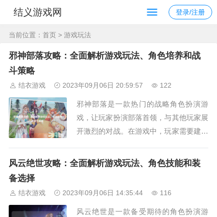
结义游戏网
登录/注册
当前位置：
首页
> 游戏玩法
邪神部落攻略：全面解析游戏玩法、角色培养和战
斗策略
结衣游戏
2023年09月06日 20:59:57
122
邪神部落是一款热门的战略角色扮演游
戏，让玩家扮演部落首领，与其他玩家展
开激烈的对战。在游戏中，玩家需要建设
自己的部落，培养强大的英雄，制定战略
并与其他玩家进行战斗。本攻略将为您提
风云绝世攻略：全面解析游戏玩法、角色技能和装
供全面的游戏解析，包括游戏玩法、角色
备选择
培养和战斗策略等方面的详细描述。游戏
结衣游戏
2023年09月06日 14:35:44
116
玩法在邪神部落中，玩家需要通过建设和
风云绝世是一款备受期待的角色扮演游
管理自己的部落...