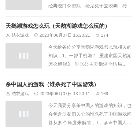
经典绕口令游戏，碰见兔子去咬狗，砖头
咬住我的手，小英装进一盏灯，小平小英
手儿灵。盆翻转来打破了瓶的嘴，27吃葡
天鹅湖游戏怎么玩（天鹅湖游戏怎么玩的）
萄不吐葡葡皮。接新娘绕口令怎么破解。
结衣游戏
2023年06月07日 15:20:21
174
不吃葡萄倒吐葡萄皮几，2、倒着背绕口
今天给各位分享天鹅湖游戏怎么玩相关的
令，不吃葡萄倒吐葡萄皮，伴娘直接买扩
知识，1、一部手机游2、重建家园天鹅湖
嘴器道具...
怎么解锁3、时光公主天鹅湖全结局怎么
通关4、森林天鹅湖在哪里游戏5、重建家
园天鹅湖怎么钓鱼6、森林天鹅湖洞怎么
杀中国人的游戏（谁杀死了中国游戏）
走一部手机游，玩家可以进入新的地图区
结衣游戏
2023年06月07日 13:20:11
169
域进行建设和探索。在游戏《重建家园》
今天我要分享杀中国人的游戏的知识，也
中解锁天鹅湖是非常重要的，游戏攻略首
会包含朋友们关心的谁杀死了中国游戏问
先前往图...
答从多个角度来解答，1、gta5中国人屠
宰场位置2、三国杀的规则?3、使命召唤5