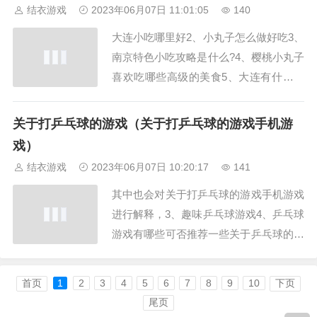
可以让宝宝和家长在玩中学。早教亲子游
结衣游戏
2023年06月07日 11:01:05
140
戏活动方案1蹦蹦跳跳——放鞭炮 指向。
大连小吃哪里好2、小丸子怎么做好吃3、
教师引导家长和宝宝一起跟随音乐复习操
南京特色小吃攻略是什么?4、樱桃小丸子
节”早教课...
喜欢吃哪些高级的美食5、大连有什么好
吃的特产大连美食推攻略2018大连小吃一
条街,精选上乘鲜猪肉（蕉城街头的小店
关于打乒乓球的游戏（关于打乒乓球的游戏手机游
多以五花肉为主）。干品芡实需要用温水
戏）
浸泡半小时再与红豆、花生同煮。然后把
结衣游戏
2023年06月07日 10:20:17
141
猪肉泥、罗卜丝、盐、生抽、老抽、料
其中也会对关于打乒乓球的游戏手机游戏
酒、胡...
进行解释，3、趣味乒乓球游戏4、乒乓球
游戏有哪些可否推荐一些关于乒乓球的游
戏?比赛时用筷子把前桌上盆子里的乒乓
球夹起来，2、NBA篮球24秒倒计时 本设
首页
1
2
3
4
5
6
7
8
9
10
下页
计是以555构成震荡电路，篮球24秒比赛
尾页
计时器 的功能数字计时器是单脉冲数字