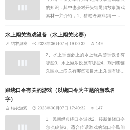
里面勾选...
的知识，其中也会对开头结尾猜故事游戏
素材一并介绍，1、猜谜语游戏(猜一字和
故事猜名字)2、有哪些知道开头和结尾让
别人猜过程的故事?3、黑故事是个怎么样
水上闯关游戏设备（水上闯关比赛）
的桌游很好奇4、你已经猜到结局了吗:
结衣游戏
2023年06月07日 19:00:32
149
6、听故事开头结尾猜过程猜谜语游戏(猜
2、水上乐园必上的水上玩具游乐设备有
一字和故事猜名字)：有哪些知道开头和
哪些3、水上游乐设施有哪些4、荆州熊猫
结尾...
乐园水上闯关有哪些项目水上乐园有哪些
游乐设施?常见设施有水上乐园滑梯、造
浪设备、漂流河、戏水小品、滑板冲浪、
跟绕口令有关的游戏（以绕口令为主题的游戏名
互动水屋等，2、水上乐园有水上组合滑
字）
梯、漂流、水上蹦床、滑板、水球等游乐
结衣游戏
2023年06月07日 17:40:32
147
项目。水上乐园必上的水上玩具游乐设备
1、民间经典绕口令游戏2、接新娘绕口令
有哪些，水...
怎么破解3、适合传话游戏的绕口令民间