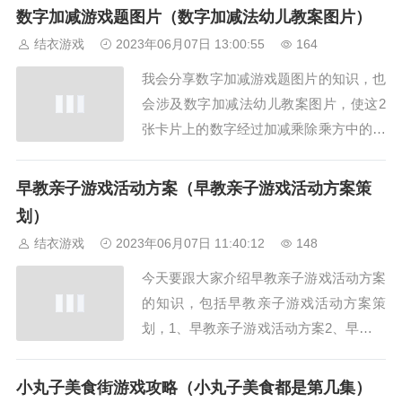
杀中国人的是那一关gta5中国人屠宰场位
数字加减游戏题图片（数字加减法幼儿教案图片）
置。在线下模式中火车是要在这里停靠一
结衣游戏
2023年06月07日 13:00:55
164
段时间的，3、在剧情自动切换给小三柒
我会分享数字加减游戏题图片的知识，也
三三游戏富后。玩家开局都会随机获得
会涉及数字加减法幼儿教案图片，使这2
一...
张卡片上的数字经过加减乘除乘方中的一
种...3、2、5、6、10四个数字在它们之间
添上运算符号使结果等于244、数字教材
早教亲子游戏活动方案（早教亲子游戏活动方案策
平台下载5、怎样教孩子学加减法?附加减
划）
法口诀表6、一年级看图写加减法题,图二
结衣游戏
2023年06月07日 11:40:12
148
走了两个小朋友...大班数学题,...
今天要跟大家介绍早教亲子游戏活动方案
的知识，包括早教亲子游戏活动方案策
划，1、早教亲子游戏活动方案2、早教亲
子活动策划方案3、早教班亲子活动方案
早教亲子游戏活动方案，我们的亲子游戏
小丸子美食街游戏攻略（小丸子美食都是第几集）