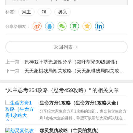
标签:
风主
OL
奥义
分享给朋友：
返回列表
上一篇：
原神裁叶萃光属性分享（裁叶萃光90级属性）
下一篇：
天天象棋残局闯关攻略（天天象棋残局闯关攻略图解）
“风主忍考254攻略（忍考459攻略）” 的相关文章
生命方舟1攻略（生命方舟1攻略大全）
分享给大家生命方舟1攻略的知识，也会包含生命方
舟1攻略大全的讲解，希望可以帮助大家解决现在的
问题！ 本文目录一览： 1、生命方舟1怎么开石门
怨灵复仇攻略（亡灵的复仇）
2、求小游戏生命方舟1的秘诀 3、生命方舟1攻略