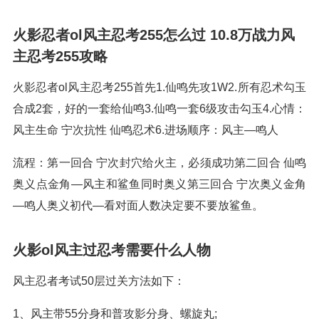
火影忍者ol风主忍考255怎么过 10.8万战力风
主忍考255攻略
火影忍者ol风主忍考255首先1.仙鸣先攻1W2.所有忍术勾玉
合成2套，好的一套给仙鸣3.仙鸣一套6级攻击勾玉4.心情：
风主生命 宁次抗性 仙鸣忍术6.进场顺序：风主—鸣人
流程：第一回合 宁次封穴给火主，必须成功第二回合 仙鸣
奥义点金角—风主和鲨鱼同时奥义第三回合 宁次奥义金角
—鸣人奥义初代—看对面人数决定要不要放鲨鱼。
火影ol风主过忍考需要什么人物
风主忍者考试50层过关方法如下：
1、风主带55分身和普攻影分身、螺旋丸;