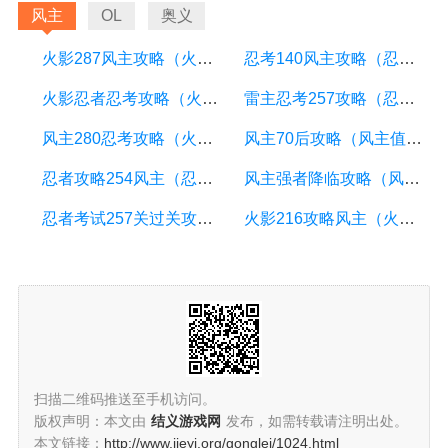
风主
OL
奥义
火影287风主攻略（火影忍者手游风主）
忍考140风主攻略（忍考130）
火影忍者忍考攻略（火影忍者忍术考试）
雷主忍考257攻略（忍考263雷主）
风主280忍考攻略（火影忍者ol手游风主忍考27关）
风主70后攻略（风主值得练吗）
忍者攻略254风主（忍者枫攻略第一关怎么过）
风主强者降临攻略（风主有用吗）
忍者考试257关过关攻略（忍者考试299）
火影216攻略风主（火影忍者ol手游风主忍考27关）
扫描二维码推送至手机访问。
版权声明：本文由
结义游戏网
发布，如需转载请注明出处。
本文链接：
http://www.jieyi.org/gonglei/1024.html