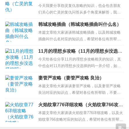
4、生命方舟1秘籍 生命方舟1怎么开石门 1.点中间
今天我要分享怨灵复仇攻略的知识，也会包含朋友
那个有闪电图案的那个石头,(自己研究) 2...
们关心的亡灵的复仇问答从多个角度来解答，我希
望能够解决你现在遇到的问题！ 本文目录一览：针
韩城攻略插曲（韩城攻略插曲叫什么名）
对怨灵复仇攻略的内容，本站都有完整的介绍，而
更多的关于亡灵的复仇的知识也可以在本站搜索得
本篇文章给大家谈谈韩城攻略插曲，以及韩城攻略
到。...
插曲叫什么名对应的知识点，希望对各位有所帮
助，不要忘了收藏本站喔。 本文目录一览： 1、电
11月的理想乡攻略（11月的理想乡没选择
影韩城攻略中所有的插曲 2、韩城攻略插曲 3、韩城
的吗）
攻略 一插曲歌词 电影韩城攻略中所有的插曲 那一
今天给各位分享11月的理想乡攻略相关的知识，其
年,这一天韩城攻略主题曲任贤齐舒淇任贤齐+舒淇%
中也会对11月的理想乡没选择的吗一并介绍，如果
20--%...
能碰巧解决你现在面临的问题，别忘了关注本站，
妻管严攻略（妻管严攻略 良治）
现在开始吧！ 本文目录一览： 1、西昌旅游攻略
2、香格里拉11月旅游攻略是什么 3、11月的理想乡
本篇文章给大家谈谈妻管严攻略，以及妻管严攻略
有krkr吗 4、十一月份去哪旅游比较好？？！！...
良治对应的知识点，希望对各位有所帮助，不要忘
了收藏本站喔。 本文目录一览： 1、妻管严怎么姐
火焰纹章776详细攻略（火焰纹章766攻
妹结局 2、妻管严_良如何达到爱情5 3、妻管严有大
略）
神研究出中文完美攻略了吗 4、求GALGAME妻管员
本篇文章给大家谈谈火焰纹章776详细攻略，以及火
2的中文攻略 5、谁有妻管严纯爱的攻略啊，...
焰纹章766攻略对应的知识点，希望对各位有所帮
助，不要忘了收藏本站喔。 本文目录一览： 1、火