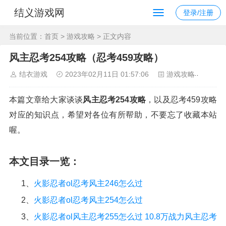
结义游戏网
登录/注册
当前位置：
首页
>
游戏攻略
> 正文内容
风主忍考254攻略（忍考459攻略）
结衣游戏
2023年02月11日 01:57:06
游戏攻略
133
本篇文章给大家谈谈
风主忍考254攻略
，以及忍考459攻略
对应的知识点，希望对各位有所帮助，不要忘了收藏本站
喔。
本文目录一览：
1、
火影忍者ol忍考风主246怎么过
2、
火影忍者ol忍考风主254怎么过
3、
火影忍者ol风主忍考255怎么过 10.8万战力风主忍考