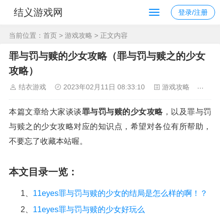
结义游戏网
登录/注册
当前位置：
首页
>
游戏攻略
> 正文内容
罪与罚与赎的少女攻略（罪与罚与赎之的少女
攻略）
结衣游戏
2023年02月11日 08:33:10
游戏攻略
257
本篇文章给大家谈谈
罪与罚与赎的少女攻略
，以及罪与罚
与赎之的少女攻略对应的知识点，希望对各位有所帮助，
不要忘了收藏本站喔。
本文目录一览：
1、
11eyes罪与罚与赎的少女的结局是怎么样的啊！？
2、
11eyes罪与罚与赎的少女好玩么