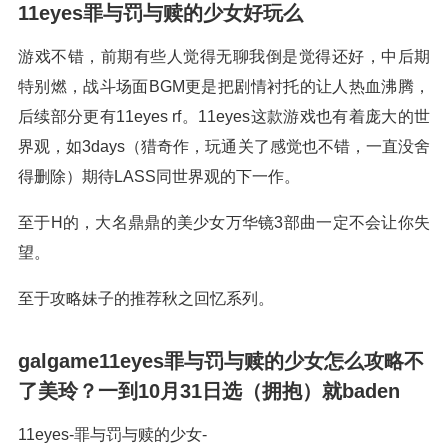
11eyes罪与罚与赎的少女好玩么
游戏不错，前期有些人觉得无聊我倒是觉得还好，中后期
特别燃，战斗场面BGM更是把剧情衬托的让人热血沸腾，
后续部分更有11eyes rf。11eyes这款游戏也有着庞大的世
界观，如3days（猎奇作，玩通关了感觉也不错，一直没舍
得删除）期待LASS同世界观的下一作。
至于H的，大名鼎鼎的美少女万华镜3部曲一定不会让你失
望。
至于攻略妹子的推荐秋之回忆系列。
galgame11eyes罪与罚与赎的少女怎么攻略不
了美玲？一到10月31日选（拥抱）就baden
11eyes-罪与罚与赎的少女-