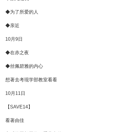
◆为了所爱的人
◆亲近
10月9日
◆在赤之夜
◆丝佩碧雅的内心
想著去考现学部教室看看
10月11日
【SAVE14】
看著由佳