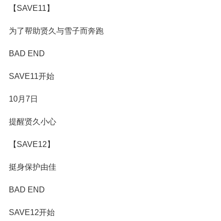
【SAVE11】
为了帮助贤久与雪子而奔跑
BAD END
SAVE11开始
10月7日
提醒贤久小心
【SAVE12】
挺身保护由佳
BAD END
SAVE12开始