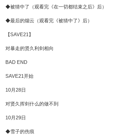
◆被猜中了（观看完《在一切都结束之后》后）
◆最后的烟云（观看完《被猜中了》后）
【SAVE21】
对暴走的贤久利剑相向
BAD END
SAVE21开始
10月28日
对贤久挥剑什么的做不到
10月29日
◆雪子的伤痕