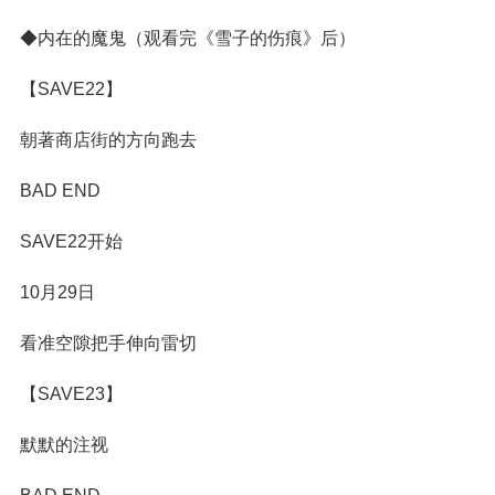
◆内在的魔鬼（观看完《雪子的伤痕》后）
【SAVE22】
朝著商店街的方向跑去
BAD END
SAVE22开始
10月29日
看准空隙把手伸向雷切
【SAVE23】
默默的注视