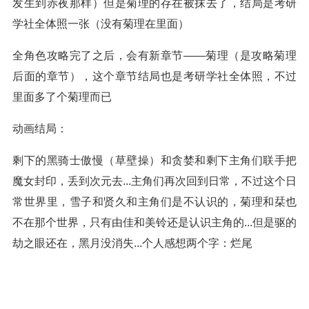
发生到赤夜那样）但是菊理的存在被抹去了，结局是考研
学社全体照一张（没有菊理在里面）
全角色攻略完了之后，会有新章节——菊理（是攻略菊理
后面的章节），这个章节结局也是考研学社全体照，不过
里面多了个菊理而已
动画结局：
剩下的黑骑士傲慢（草壁操）和贪婪和剩下主角们联手把
魔女封印，丢到次元去...主角们再次回到日常，不过这个日
常世界里，雪子和贤久和主角们是不认识的，菊理和栞也
不在那个世界，只有由佳和美铃还是认识主角的...但是驱的
劫之眼还在，黑月没消失...个人感想两个字：烂尾