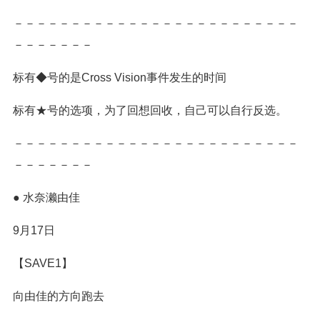
－－－－－－－－－－－－－－－－－－－－－－－－－
－－－－－－－
标有◆号的是Cross Vision事件发生的时间
标有★号的选项，为了回想回收，自己可以自行反选。
－－－－－－－－－－－－－－－－－－－－－－－－－
－－－－－－－
● 水奈濑由佳
9月17日
【SAVE1】
向由佳的方向跑去