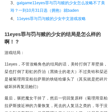
3、
galgame11eyes罪与罚与赎的少女怎么攻略不了美
玲？一到10月31日选（拥抱）就baden
4、
11eyes罪与罚与赎的少女中文游戏攻略
11eyes罪与罚与赎的少女的结局是怎么样的
啊！？
游戏结局：
11eyes，不管攻略角色的结局的话，美铃打倒了草壁操，
栞也打倒了彩虹的乔治（黑骑士的老大）不过美铃和栞还
是被菊理用亚柏拉萨斯的铁链给爆头了（其实就是把碎片
破坏掉再复活她们）
最后，驱把魔女干掉了，然后一切回复原样（菊理用亚柏
拉萨斯接近神的力量恢复，死去的人复活之类的，等于没