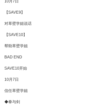
10月7日
【SAVE9】
对草壁学姐说话
【SAVE10】
帮助草壁学姐
BAD END
SAVE10开始
10月7日
信任草壁学姐
◆拳与剑