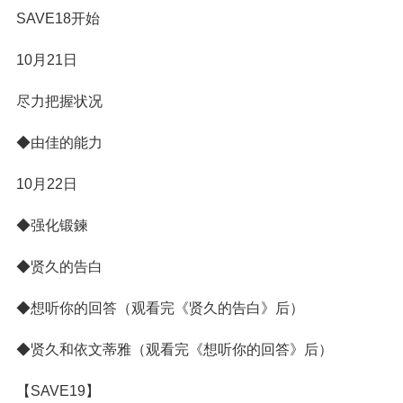
SAVE18开始
10月21日
尽力把握状况
◆由佳的能力
10月22日
◆强化锻鍊
◆贤久的告白
◆想听你的回答（观看完《贤久的告白》后）
◆贤久和依文蒂雅（观看完《想听你的回答》后）
【SAVE19】