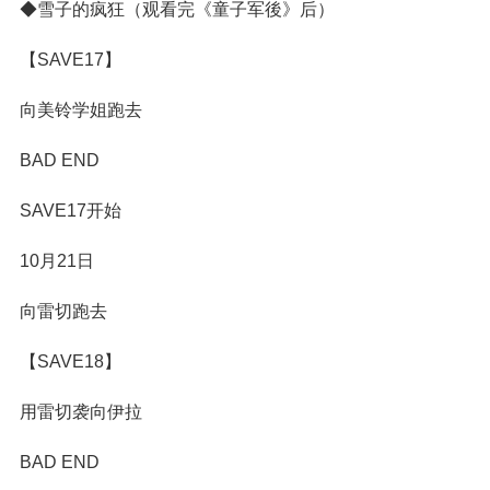
◆雪子的疯狂（观看完《童子军後》后）
【SAVE17】
向美铃学姐跑去
BAD END
SAVE17开始
10月21日
向雷切跑去
【SAVE18】
用雷切袭向伊拉
BAD END