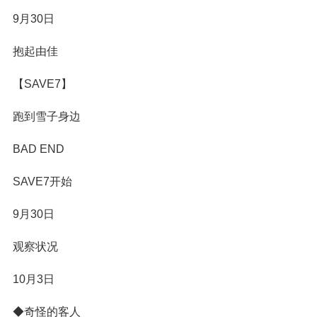
9月30日
抱起由佳
【SAVE7】
跑到雪子身边
BAD END
SAVE7开始
9月30日
观察状况
10月3日
◆奇怪的客人