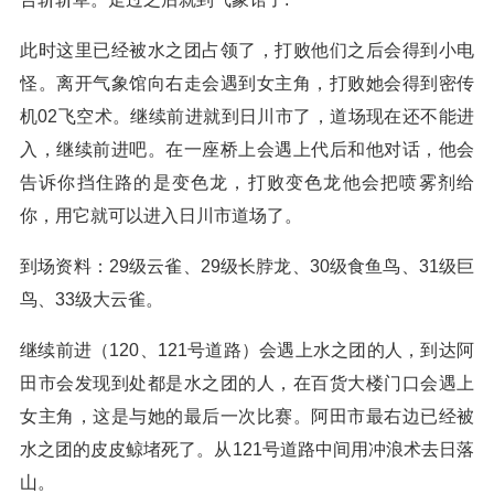
此时这里已经被水之团占领了，打败他们之后会得到小电
怪。离开气象馆向右走会遇到女主角，打败她会得到密传
机02飞空术。继续前进就到日川市了，道场现在还不能进
入，继续前进吧。在一座桥上会遇上代后和他对话，他会
告诉你挡住路的是变色龙，打败变色龙他会把喷雾剂给
你，用它就可以进入日川市道场了。
到场资料：29级云雀、29级长脖龙、30级食鱼鸟、31级巨
鸟、33级大云雀。
继续前进（120、121号道路）会遇上水之团的人，到达阿
田市会发现到处都是水之团的人，在百货大楼门口会遇上
女主角，这是与她的最后一次比赛。阿田市最右边已经被
水之团的皮皮鲸堵死了。从121号道路中间用冲浪术去日落
山。