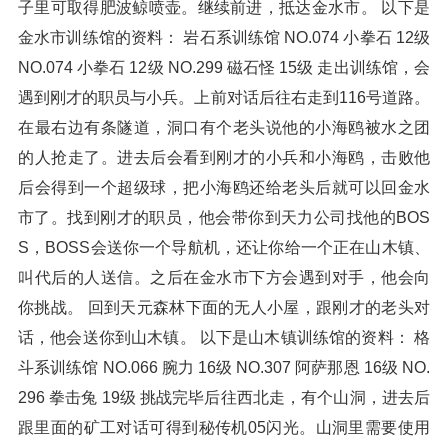
子里可取得肥波鲸喷壶。继续前进，抵达金水市。 以下是
金水市训练馆的资料： 岩石系训练馆 NO.074 小拳石 12级
NO.074 小拳石 12级 NO.299 磁石怪 15级 走出训练馆，会
遇到刚才的职员与小兵。上前对话后往右走到116号道路。
在最右边有条隧道，洞口有个老头说他的小海鸥被水之团
的人抢走了。进去后会看到刚才的小兵和小海鸥，击败他
后会得到一个超级球，把小海鸥还给老头后就可以回金水
市了。找到刚才的职员，他会带你到天力公司找他的BOS
S，BOSS会送你一个导航机，还让你给一个正在山木镇、
叫代后的人送信。之后在金水市下方会遇到对手，他会向
你挑战。 回到天元森林下面的无人小屋，跟刚才的老头对
话，他会送你到山木镇。 以下是山木镇训练馆的资料： 格
斗系训练馆 NO.066 腕力 16级 NO.307 阿萨那恩 16级 NO.
296 拳击兔 19级 挑战完毕后往西北走，有个山洞，进去后
跟里面的矿工对话可得到秘传机05闪光。山洞里需要使用