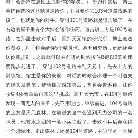
对手会选择在属性上克制你的精灵。） 赶跑针鼠后，博士
会把你选的这只精灵送给你，并且要你去103号道路找他的
孩子，也就是你的对手。穿过101号道路就是道吉镇了，在
右边的屋子里有个大婶会送你伤药。道吉镇上方是103号道
路，在那里击败对手后，回到天元镇的研究所，博士会送
你图鉴，对手也会给你5个精灵球。离开研究所，妈妈还会
送你跑步鞋，之后就可以在前进的时候按住B键以2倍的速
度跑步前进了。 穿过102号道路来到天元市，先去上方的
训练馆。馆主是你的爸爸，对话的时候会出现一个叫道夫
的绿头发男孩，帮他抓完感知兽后，爸爸会告诉你，让你
收集4枚徽章后再来这里挑战。离开天元市，在104号道路
发现一间无人的屋子，先不用理他，继续前进。104号道路
的上方是天元森林。在前进的途中会遇到天力公司的一名
职员，他被水之团的一名小兵拦截了。击败小兵后会获得
一个超级球。走出森林，还是104号道路，在这里的一间屋