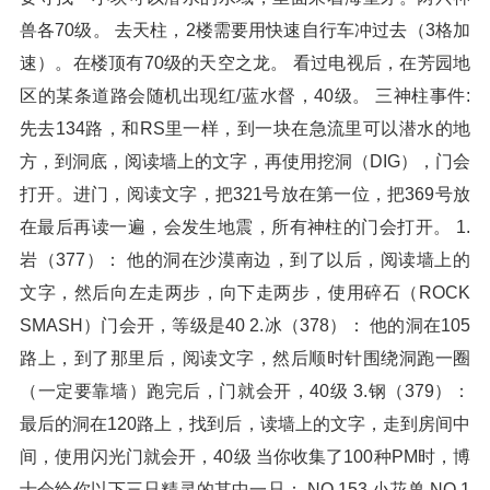
兽各70级。 去天柱，2楼需要用快速自行车冲过去（3格加
速）。在楼顶有70级的天空之龙。 看过电视后，在芳园地
区的某条道路会随机出现红/蓝水督，40级。 三神柱事件:
先去134路，和RS里一样，到一块在急流里可以潜水的地
方，到洞底，阅读墙上的文字，再使用挖洞（DIG），门会
打开。进门，阅读文字，把321号放在第一位，把369号放
在最后再读一遍，会发生地震，所有神柱的门会打开。 1.
岩（377）： 他的洞在沙漠南边，到了以后，阅读墙上的
文字，然后向左走两步，向下走两步，使用碎石（ROCK
SMASH）门会开，等级是40 2.冰（378）： 他的洞在105
路上，到了那里后，阅读文字，然后顺时针围绕洞跑一圈
（一定要靠墙）跑完后，门就会开，40级 3.钢（379）：
最后的洞在120路上，找到后，读墙上的文字，走到房间中
间，使用闪光门就会开，40级 当你收集了100种PM时，博
士会给你以下三只精灵的其中一只： NO.153 小花兽 NO.1