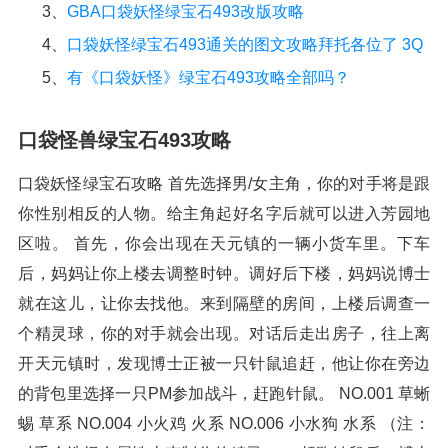
3、
GBA口袋妖怪绿宝石493改版攻略
4、
口袋妖怪绿宝石493通关的图文攻略拜托各位了 3Q
5、
有《口袋妖怪》绿宝石493攻略全部吗？
口袋怪兽绿宝石493攻略
口袋妖怪绿宝石攻略 首先选择男/女主角，你的对手将是跟
你性别相反的人物。给主角起好名字后就可以进入芳园地
区啦。 首先，你会出现在天元镇的一辆小货车里。下车
后，妈妈让你上楼去调整时钟。调好后下楼，妈妈说博士
就在这儿，让你去找他。来到隔壁的房间，上楼后调查一
个精灵球，你的对手就会出现。对话后走出房子，往上离
开天元镇时，发现博士正被一只针鼠追赶，他让你在旁边
的背包里选择一只PM参加战斗，赶跑针鼠。 NO.001 草蜥
蜴 草系 NO.004 小火鸡 火系 NO.006 小水狗 水系 （注：