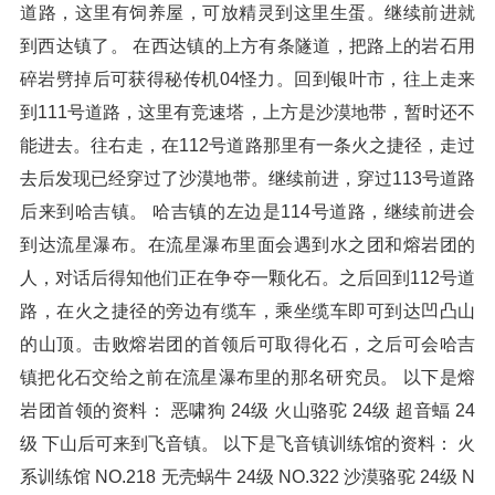
道路，这里有饲养屋，可放精灵到这里生蛋。继续前进就
到西达镇了。 在西达镇的上方有条隧道，把路上的岩石用
碎岩劈掉后可获得秘传机04怪力。回到银叶市，往上走来
到111号道路，这里有竞速塔，上方是沙漠地带，暂时还不
能进去。往右走，在112号道路那里有一条火之捷径，走过
去后发现已经穿过了沙漠地带。继续前进，穿过113号道路
后来到哈吉镇。 哈吉镇的左边是114号道路，继续前进会
到达流星瀑布。在流星瀑布里面会遇到水之团和熔岩团的
人，对话后得知他们正在争夺一颗化石。之后回到112号道
路，在火之捷径的旁边有缆车，乘坐缆车即可到达凹凸山
的山顶。击败熔岩团的首领后可取得化石，之后可会哈吉
镇把化石交给之前在流星瀑布里的那名研究员。 以下是熔
岩团首领的资料： 恶啸狗 24级 火山骆驼 24级 超音蝠 24
级 下山后可来到飞音镇。 以下是飞音镇训练馆的资料： 火
系训练馆 NO.218 无壳蜗牛 24级 NO.322 沙漠骆驼 24级 N