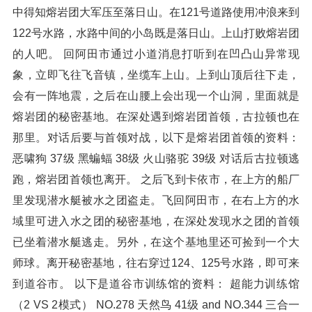
中得知熔岩团大军压至落日山。在121号道路使用冲浪来到
122号水路，水路中间的小岛既是落日山。上山打败熔岩团
的人吧。 回阿田市通过小道消息打听到在凹凸山异常现
象，立即飞往飞音镇，坐缆车上山。上到山顶后往下走，
会有一阵地震，之后在山腰上会出现一个山洞，里面就是
熔岩团的秘密基地。在深处遇到熔岩团首领，古拉顿也在
那里。对话后要与首领对战，以下是熔岩团首领的资料：
恶啸狗 37级 黑蝙蝠 38级 火山骆驼 39级 对话后古拉顿逃
跑，熔岩团首领也离开。 之后飞到卡依市，在上方的船厂
里发现潜水艇被水之团盗走。飞回阿田市，在右上方的水
域里可进入水之团的秘密基地，在深处发现水之团的首领
已坐着潜水艇逃走。另外，在这个基地里还可捡到一个大
师球。离开秘密基地，往右穿过124、125号水路，即可来
到道谷市。 以下是道谷市训练馆的资料： 超能力训练馆
（2 VS 2模式） NO.278 天然鸟 41级 and NO.344 三合一