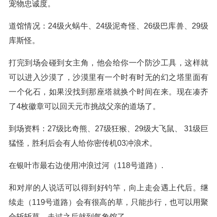
宠物忠诚度。
道馆情况：24级火蜗牛、24级泥奇怪、26级巴库兽、29级
库斯怪。
打完到场会碰到女主角，他会给你一个防沙工具，这样就
可以进入沙漠了，沙漠里有一个时有时无的幻之塔里面有
一个化石，如果没找到那座塔就换个时间在来。现在凑齐
了4枚徽章可以回天元市挑战父亲的道场了。
到场资料：27级比奇熊、27级狂猴、29级大飞鼠、 31级巨
猛怪，胜利后会有人给你密传机03冲浪术。
在银叶市最右边使用冲浪过河（118号道路）.
和对岸的人说话可以得到好钓竿，向上走会遇上代后。继
续走（119号道路）会有很高的草，只能步行，也可以用聚
合斩斩草。走过之后就到气象馆了.