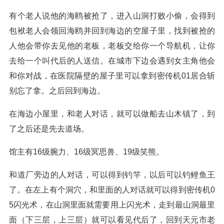
有个老人说他的海鸥被抢了，进入山洞打败小偷，会得到
包袱老人会领回海鸥并回到海边的空屋子里，找到被抢的
人他会带你去见他的老板，老板交给你一个导航机，让你
去给一个叫代后的人送信。在城市下边会遇到女主角他会
和你对战，在医院隔壁的屋子里可以拿到密传机01居合斩
别忘了拿。之后回到海边。
在海边小屋里，和老人对话，就可以做船去山木镇了，到
了之后还是先去道场。
馆主有16级腕力、16级冥思兽、19级笑熊。
和道厂旁边的人对话，可以得到钓竿，以后可以钓鲤鱼王
了。在左上有个洞穴，和里面的人对话就可以得到密传机0
5闪光术，在山洞里面就需要用上闪光术，走到最山洞最里
面（下三层，上三层）就可以看见代后了，回到天元市老