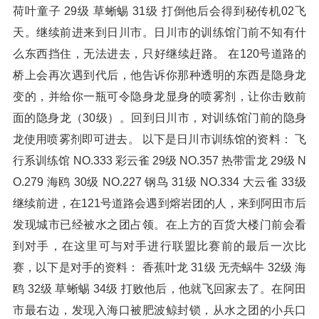
荷叶童子 29级 草蜥蜴 31级 打倒他后会得到秘传机02飞
天。继续前进来到日川市。日川市的训练馆门前不知有什
么东西挡住，无法进去，只好继续赶路。 在120号道路的
桥上会再次遇到代后，他告诉你那种透明的东西是隐身龙
变的，并给你一瓶可令隐身龙显身的喷雾剂，让你击败前
面的隐身龙（30级）。回到日川市，对训练馆门前的隐身
龙使用喷雾剂即可进去。 以下是日川市训练馆的资料： 飞
行系训练馆 NO.333 彩云雀 29级 NO.357 热带雷龙 29级 N
O.279 海鸥 30级 NO.227 钢鸟 31级 NO.334 大云雀 33级
继续前进，在121号道路会遇到熔岩团的人，来到阿田市后
发现城市已经被水之团占领。在上方的百货大楼门前会看
到对手，在这里可与对手进行联盟比赛前的最后一次比
赛，以下是对手的资料： 香蕉叶龙 31级 无壳蜗牛 32级 海
鸥 32级 草蜥蜴 34级 打败他后，他就飞回家去了。在阿田
市最右边，发现入海口被肥波鲸封锁，从水之团的小兵口