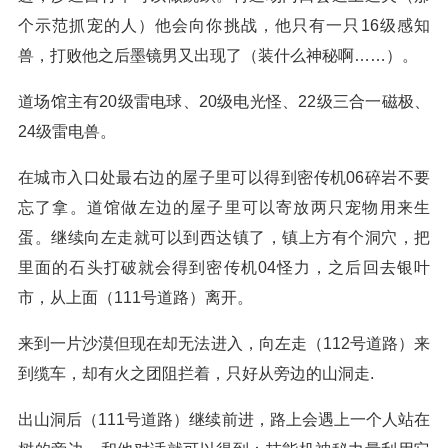
个示范抓宠的人）他会向你挑战，他只有一只16级感知
兽，打败他之后墨镜男又出现了（装什么神秘啊……）。
道场馆主有20级雷电球、20级电光怪、22级三合一磁极、
24级雷电兽。
在城市入口处最右边的屋子里可以得到密传机06碎岩不要
忘了拿。道馆做左边的屋子里可以寄放两只宠物用来生
蛋。继续向左走就可以到西达镇了，镇上方有个洞穴，把
里面的石头打破就会得到密传机04怪力，之后回去银叶
市，从上面（111号道路）离开。
来到一片沙漠但现在却无法进入，向左走（112号道路）来
到缆车，却有火之团阻拦着，只好从旁边的山洞走.
出山洞后（111号道路）继续前进，路上会遇上一个人站在