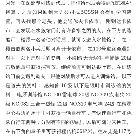
闪光，在深处即可找到代后，把信给他后会得到招式机47
钢翼，之后如果回到天力公司找BOSS还会得到学习装
置。再去找那个老头，他会送你去卡依市。 刚到达卡依
市，会发现在水族馆门前有许多水之团的人。在下方的造
船厂二楼跟一名老伯对话后，就可以进入水族馆了。在二
楼击败两名小兵后即可离开卡依市。 在110号道路会遇到
对手，以下是对手的资料： 小海鸥 无壳蜗牛 草蜥蜴 20级
击败他后可获得探宝仪。继续前进可到达银叶市。在训练
馆门前会遇到道夫，跟他对战后才可以进入训练馆。 以下
是道夫的资料： 感知兽 16级 以下是银叶市训练馆的资
料： 电系训练馆 NO.100 雷电球 20级 NO.309 疾电狗 20
级 NO.082 三合一磁怪 22级 NO.310 电气狗 24级 在精灵
中心右边的屋子里可获得一辆自行车，有快速自行车和跳
跃自行车两种，分别有不同的功能，以后可随时来换车。
在右下角的屋子里可获得秘传机06碎岩。往左走是117号