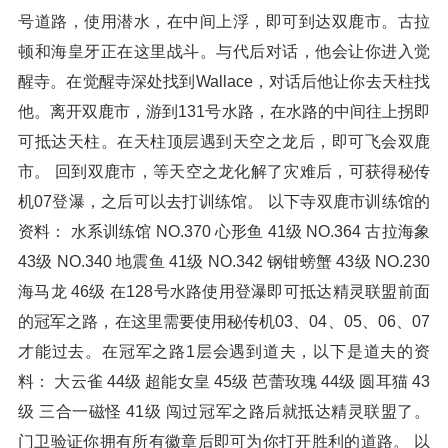
号道路，使用潜水，在中间上浮，即可到达双鹿市。古拉
顿和海皇牙正在这里战斗。与代后对话，他会让你进入觉
醒寺。在觉醒寺深处找到Wallace，对话后他让你去天柱找
他。离开双鹿市，游到131号水路，在水路的中间往上拐即
可抵达天柱。在天柱顶层遇到天空之龙后，即可飞会双鹿
市。 回到双鹿市，等天空之龙化解了灾难后，可获得秘传
机07登瀑，之后可以去打训练馆。 以下寺双鹿市训练馆的
资料： 水系训练馆 NO.370 心形鱼 41级 NO.364 古拉海象
43级 NO.340 地震鱼 41级 NO.342 钢钳螃蟹 43级 NO.230
海马龙 46级 在128号水路使用登瀑即可抵达精灵联盟前面
的冠军之路，在这里需要使用秘传机03、04、05、06、07
才能过去。在冠军之路1层会遇到道夫，以下是道夫的资
料： 大云雀 44级 超能女皇 45级 芭蕾玫瑰 44级 圆耳猫 43
级 三合一磁怪 41级 闯过冠军之路后就抵达精灵联盟了。
门卫验证你拥有所有徽章后即可为你打开胜利的道路。 以