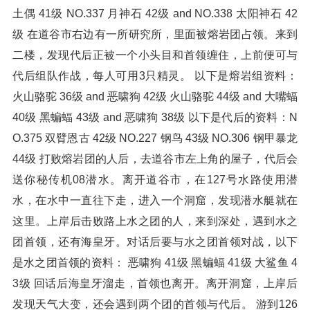
土偶 41级 NO.337 月神石 42级 and NO.338 太阳神石 42
级 在道谷市右边有一所研究所，里面被熔岩团占领。来到
二楼，发现代后正被一个小头目和首领缠住，上前便可与
代后组队作战，每人可用3只精灵。 以下是熔岩组资料：
火山骆驼 36级 and 恶啸狗 42级 火山骆驼 44级 and 大嘴蝠
40级 黑蝙蝠 43级 and 恶啸狗 38级 以下是代后的资料：N
O.375 双臂恩古 42级 NO.227 钢鸟 43级 NO.306 钢甲暴龙
44级 打败熔岩团的人后，去道谷市左上角的屋子，代后会
送你秘传机08潜水。离开道谷市，在127号水路使用潜
水，在水中一直往下走，进入一个洞窟，发现潜水艇就在
这里。上岸后击败路上水之团的人，来到深处，遇到水之
团首领，还有海皇牙。对话后要与水之团首领对战，以下
是水之团首领的资料： 恶啸狗 41级 黑蝙蝠 41级 大鲨鱼 4
3级 回话后海皇牙溜走，首领也离开。离开洞窟，上岸后
发现天气大变，还会遇到两个团的首领与代后。 游到126