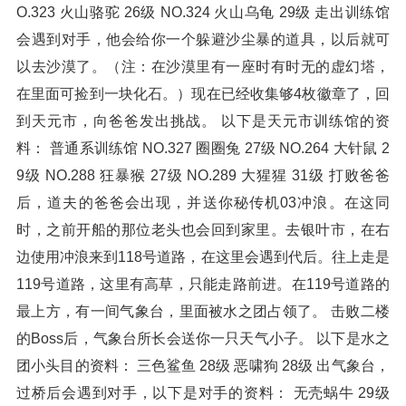
O.323 火山骆驼 26级 NO.324 火山乌龟 29级 走出训练馆
会遇到对手，他会给你一个躲避沙尘暴的道具，以后就可
以去沙漠了。（注：在沙漠里有一座时有时无的虚幻塔，
在里面可捡到一块化石。）现在已经收集够4枚徽章了，回
到天元市，向爸爸发出挑战。 以下是天元市训练馆的资
料： 普通系训练馆 NO.327 圈圈兔 27级 NO.264 大针鼠 2
9级 NO.288 狂暴猴 27级 NO.289 大猩猩 31级 打败爸爸
后，道夫的爸爸会出现，并送你秘传机03冲浪。在这同
时，之前开船的那位老头也会回到家里。去银叶市，在右
边使用冲浪来到118号道路，在这里会遇到代后。往上走是
119号道路，这里有高草，只能走路前进。在119号道路的
最上方，有一间气象台，里面被水之团占领了。 击败二楼
的Boss后，气象台所长会送你一只天气小子。 以下是水之
团小头目的资料： 三色鲨鱼 28级 恶啸狗 28级 出气象台，
过桥后会遇到对手，以下是对手的资料： 无壳蜗牛 29级