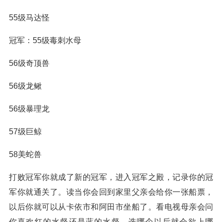
55级马达怪
冠军：55级毒刺水母
56级奇顶兽
56级龙鳅
56级暴理龙
57级巨鲸
58美蛇兽
打败冠军你就成了新的冠军，进入冠军之殿，记录你的冠
军你就通关了。读当你会回到家里父亲会给你一张船票，
以后你就可以从卡依市和阿田市坐船了。看电视母亲会问
你喜欢红的水督还是蓝的水督，选哪个以后就会欲上哪