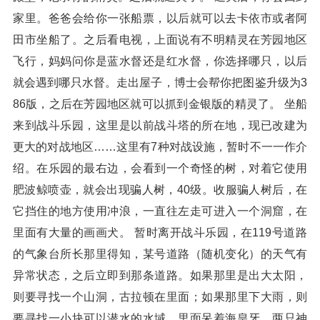
家里。爸爸会给你一张船票，以后就可以去卡依市或者阿
田市坐船了。之后看电视，上面说有不明精灵在芳园地区
飞行，妈妈问你是蓝水督还是红水督，你选择哪只，以后
就会遇到哪只水督。走出屋子，博士会帮你把图鉴升级为3
86版，之后在芳园地区就可以抓到金银版的精灵了。 坐船
来到战斗乐园，这里是以前战斗塔的所在地，现已改建为
更大的对战地区……这里有7种对战设施，暂时不一一作介
绍。在乐园的最右边，会看到一个奇怪的树，对着它使用
肥波鲸喷壶，就会出现骗人树，40级。收服骗人树后，在
它挡住的地方使用冲浪，一直往左走可进入一个洞窟，在
里面有大量的画画犬。 暂时离开战斗乐园，在119号道路
的气象台所长那里得知，某号道路（随机变化）的天气有
异常状态，之后立即到那条道路。如果那里是出大太阳，
则要寻找一个山洞，古拉顿在里面；如果那里下大雨，则
要寻找一小块可以潜水的水域，里面呆着海皇牙。两只神