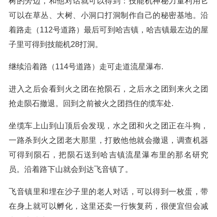
树的旁边，和他对话就可以得到：技能机神秘力量利用它
可以在草丛、大树、小洞口打洞制作自己的秘密基地。沿
着路走（112号道路）最后可到哈吉镇，哈吉镇最左边的屋
子里可得到技能机28打洞。
继续沿着路（114号道路）走可走道流星瀑布.
进入之后会看到火之团在抢陨石，之后水之团到来火之团
抢走陨石撤退。回到之前被火之团挡住的缆车处.
坐缆车上山到山顶后会发现，水之团和火之团正在斗狗，
一路杀到火之团老大那里，打败他他就会撤退，调查机器
可得到陨石，把陨石送到哈吉镇流星瀑布里的那名研究
员。沿着路下山就会到达飞音镇了。
飞音镇里和埋在沙子里的老人对话，可以得到一枚蛋，带
在身上就可以孵化，这里还卖一行恢复药，很便宜但会减