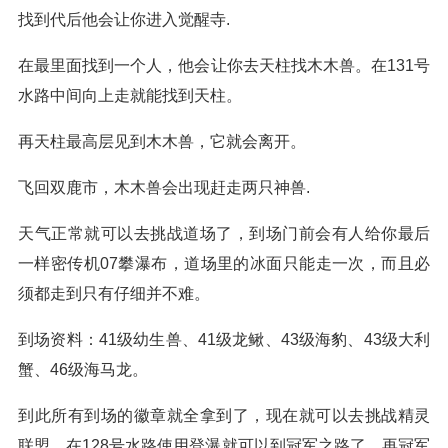
找到代后他会让你进入觉醒寺.
在最里面找到一个人，他会让你去天柱找木木兽。在131号
水路中间向上走就能找到天柱。
再天柱最高层见到木木兽，它就会离开。
飞回双鹿市，木木兽会出现赶走两只神兽.
天气正常就可以去挑战道场了，到场门前会有人给你最后
一样密传机07攀瀑布，道场里的冰面只能走一次，而且必
须都走到只有仔细并不难。
到场资料：41级幼生兽、41级龙鳅、43级海豹、43级大利
蟹、46级海马龙。
到此所有到场的徽章就全拿到了，现在就可以去挑战精灵
联盟。在128号水路使用登瀑就可以到冠军之路了，再冠军