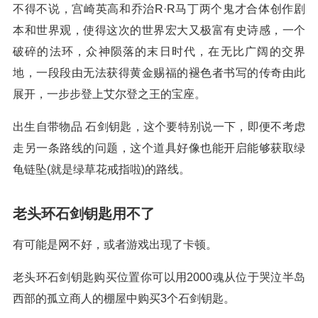
不得不说，宫崎英高和乔治R·R马丁两个鬼才合体创作剧
本和世界观，使得这次的世界宏大又极富有史诗感，一个
破碎的法环，众神陨落的末日时代，在无比广阔的交界
地，一段段由无法获得黄金赐福的褪色者书写的传奇由此
展开，一步步登上艾尔登之王的宝座。
出生自带物品 石剑钥匙，这个要特别说一下，即便不考虑
走另一条路线的问题，这个道具好像也能开启能够获取绿
龟链坠(就是绿草花戒指啦)的路线。
老头环石剑钥匙用不了
有可能是网不好，或者游戏出现了卡顿。
老头环石剑钥匙购买位置你可以用2000魂从位于哭泣半岛
西部的孤立商人的棚屋中购买3个石剑钥匙。