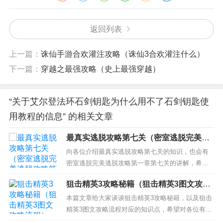
返回列表
上一篇：
诛仙手游合欢灌注攻略（诛仙3合欢灌注什么）
下一篇：
穿越之最强攻略（史上最强穿越）
“关于艾尔登法环石剑钥匙为什么用不了石剑钥匙使
用教程的信息” 的相关文章
最真实逃脱攻略第七关（密室逃脱完美逃
脱攻略第一章第七关）
向各位介绍最真实逃脱攻略第七关的知识，也会有
密室逃脱完美逃脱攻略第一章第七关的讲解，希望
可以解决大家当前的困惑！ 本文目录一览： 1、密
狙击精英3攻略秘籍（狙击精英3图文攻略
室逃脱第7关怎么过图解 2、密室逃脱7第七章推太
流程）
阳怎么过 3、密室逃脱第七关怎么过？ 4、密室逃脱
本篇文章给大家谈谈狙击精英3攻略秘籍，以及狙击
4官方正版第七关怎么过 第七关通关攻略 5、密室
精英3图文攻略流程对应的知识点，希望对各位有所
逃...
帮助，不要忘了收藏本站喔。 本文目录一览： 1、