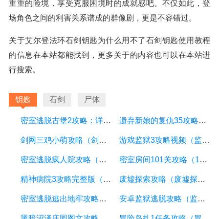
重重的险境，享受克服困境时的成就感吧。不仅如此，登
场角色之间的利害关系谱成的群像剧，更是不容错过。
关于艾尔登法环石剑钥匙为什么用不了石剑钥匙使用教程
的信息在本站都能找到，更多关于的内容也可以在本站进
行搜索。
钥匙
石剑
尸体
密室逃脱古堡2攻略：详解通关技巧和关卡解析
遗弃新娘的复仇35攻略（遗弃新娘的复仇小游戏攻略）
剑网三鸡小萌攻略（剑三 鸡小萌）
游戏监狱3攻略视频（监狱游戏怎么玩）
密室逃脱疯人院攻略（密室逃脱疯人院攻略第一章）
密室房间101关攻略（1524334251密室100房间12关）
精神病院3攻略完整版（精神病院3怎么通关）
废墟探索攻略（废墟探索者攻略）
密室逃脱逃出地牢攻略（密室逃脱 逃出地牢）
安卓监狱逃脱攻略（监狱逃脱游戏中文版）
黑暗沼泽庄园图文攻略（黑暗沼泽庄园图文攻略大全）
冒险岛扎1任务攻略（冒险岛扎1任务哪里接）