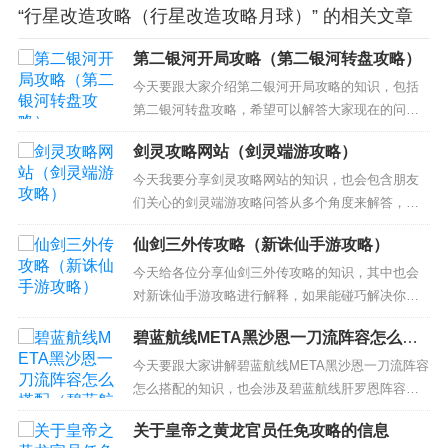
“行星改造攻略（行星改造攻略月球）” 的相关文章
第二银河开局攻略（第二银河转盘攻略）
今天要跟大家介绍第二银河开局攻略的知识，包括
第二银河转盘攻略，希望可以解答大家现在的问
题！本文目录一览： 1、《第二银河》主权战玩法介
剑灵攻略网站（剑灵端游攻略）
绍 2、第二银河新手攻略大全 新手怎么玩 3、《第
二银河》任务玩法 4、《第二银河》图文全攻略 从
今天我要分享剑灵攻略网站的知识，也会包含朋友
入门到精通教程技巧及资料总结 《第二银河》主权
们关心的剑灵端游攻略问答从多个角度来解答，我
战玩法介...
希望能够解决你现在遇到的问题！ 本文目录一览：
仙剑三外传攻略（新诛仙手游攻略）
1、剑灵副本攻略大全 剑灵副本攻略有哪些 2、war3
剑灵攻略 3、剑灵攻略 剑灵副本攻略大全 剑灵副本
今天给各位分享仙剑三外传攻略的知识，其中也会
攻略有哪些 1、蜘蛛巢穴是4人高级难度副本，出
对新诛仙手游攻略进行解释，如果能碰巧解决你现
现...
在面临的问题，别忘了关注本站，现在开始吧！ 本
碧蓝航线META黑沙恩一刀流阵容怎么搭
文目录一览： 1、仙剑三外传问情篇如何攻略雪见
配（碧蓝航线肝罗恩阵容）
2、仙剑奇侠传三外传问路攻略 3、仙剑奇侠传三外
今天要跟大家讲解碧蓝航线META黑沙恩一刀流阵容
传详细攻略 4、仙剑3外传攻略 仙剑3外传唐家堡遇
怎么搭配的知识，也会涉及碧蓝航线肝罗恩阵容，
温慧攻略...
给大家不一样的解决方案！ 本文目录一览： 1、碧
关于皇帝之黄龙官员任免攻略的信息
蓝航线阵容搭配 2、碧蓝航线新手阵容如何搭配 3、