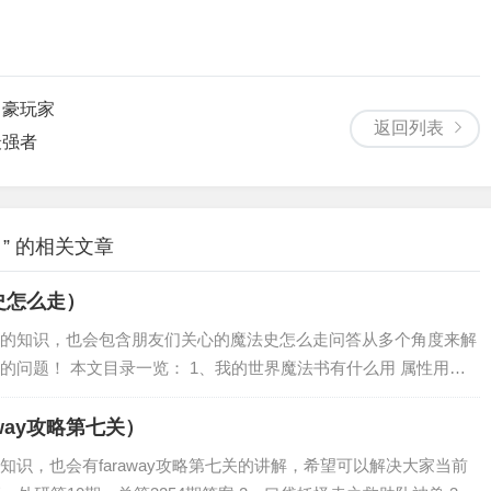
富豪玩家
返回列表
最强者
” 的相关文章
史怎么走）
的知识，也会包含朋友们关心的魔法史怎么走问答从多个角度来解
的问题！ 本文目录一览： 1、我的世界魔法书有什么用 属性用途
什么用 3、我的世界里的魔法书怎么用 我的世界手机版魔法书怎么使
raway攻略第七关）
关的知识，也会有faraway攻略第七关的讲解，希望可以解决大家当前