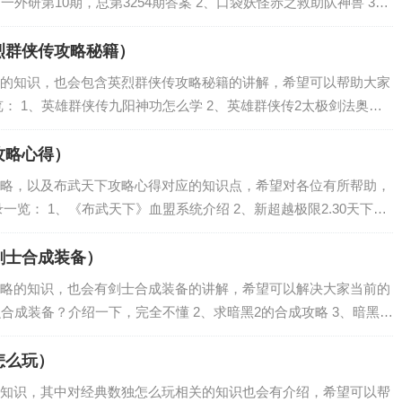
一外研第10期，总第3254期答案 2、口袋妖怪赤之救助队神兽 3、
llboard榜单 5、faraway...
烈群侠传攻略秘籍）
的知识，也会包含英烈群侠传攻略秘籍的讲解，希望可以帮助大家
： 1、英雄群侠传九阳神功怎么学 2、英雄群侠传2太极剑法奥义
皇帝 4、英雄群侠传狄云任务怎么做 英雄群侠传九阳神功怎么学 英
攻略心得）
略，以及布武天下攻略心得对应的知识点，希望对各位有所帮助，
一览： 1、《布武天下》血盟系统介绍 2、新超越极限2.30天下布
致说下重要的跟开头！我也不会太蠢哈！ 3、《布武天下》新手玩法
剑士合成装备）
略的知识，也会有剑士合成装备的讲解，希望可以解决大家当前的
么合成装备？介绍一下，完全不懂 2、求暗黑2的合成攻略 3、暗黑装
备合成攻略心得 5、暗黑剑侠如何升级人物 怎么合成装备？介绍一
怎么玩）
知识，其中对经典数独怎么玩相关的知识也会有介绍，希望可以帮