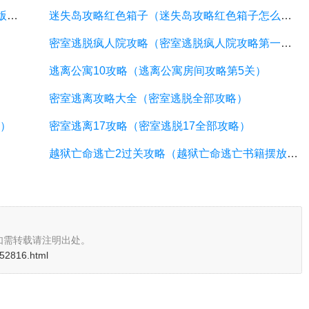
依依恋物语攻略公主关（依依恋物语无限内购版下载）
迷失岛攻略红色箱子（迷失岛攻略红色箱子怎么打开）
密室逃脱疯人院攻略（密室逃脱疯人院攻略第一章）
逃离公寓10攻略（逃离公寓房间攻略第5关）
密室逃离攻略大全（密室逃脱全部攻略）
解）
密室逃离17攻略（密室逃脱17全部攻略）
越狱亡命逃亡2过关攻略（越狱亡命逃亡书籍摆放顺序）
如需转载请注明出处。
i/52816.html