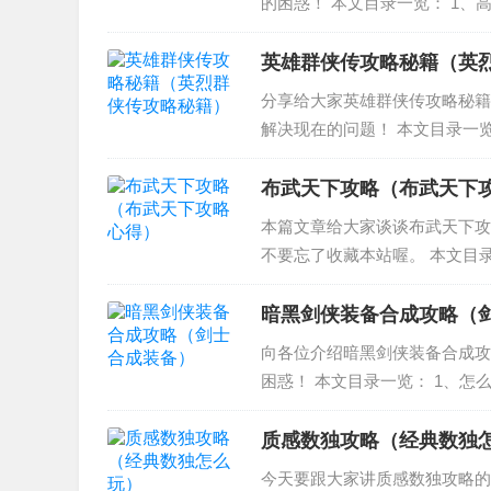
的困惑！ 本文目录一览： 1、高
关于幸田来未 4、sofaraway没有进bi
英雄群侠传攻略秘籍（英
分享给大家英雄群侠传攻略秘籍
解决现在的问题！ 本文目录一览
怎么学 3、英雄群侠传2怎么当
雄群侠传九阳神...
布武天下攻略（布武天下
本篇文章给大家谈谈布武天下攻
不要忘了收藏本站喔。 本文目录
武ak版全攻略。绝对给分~大
攻略 新手怎么玩...
暗黑剑侠装备合成攻略（
向各位介绍暗黑剑侠装备合成攻
困惑！ 本文目录一览： 1、怎
备合成问题 4、暗黑3天神传装
下，完全...
质感数独攻略（经典数独
今天要跟大家讲质感数独攻略的