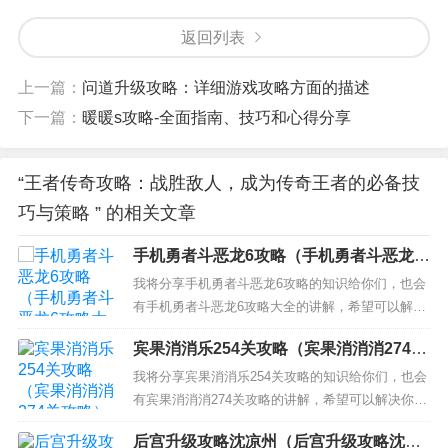
返回列表
上一篇：
问道升级攻略：详细游戏攻略方面的描述
下一篇：
暖暖s攻略-全面指南、技巧和心得分享
“王者传奇攻略：战胜敌人，成为传奇王者的必备技
巧与策略 ” 的相关文章
手机勇者斗恶龙6攻略（手机勇者斗恶龙6
攻略大全）
我将分享手机勇者斗恶龙6攻略的知识给你们，也会
有手机勇者斗恶龙6攻略大全的讲解，希望可以解决
你们现在的问题！ 本文目录一览： 1、FC游戏勇者
宾果消消乐254关攻略（宾果消消消274关
斗恶龙6的详细攻略 2、勇者斗恶龙6攻略 怎么过恶
攻略）
龙6 3、nes勇者斗恶龙六中文版全攻略 FC游戏勇者
我将分享宾果消消乐254关攻略的知识给你们，也会
斗恶龙6的详细攻略 游戏开始会先做性向测验，...
有宾果消消消274关攻略的讲解，希望可以解决你们
现在的问题！ 本文目录一览： 1、宾果消消乐500关
后宫升级攻略沈凉州（后宫升级攻略沈凉
以上三星通关攻略 详解怎么玩 2、开心消消乐第254