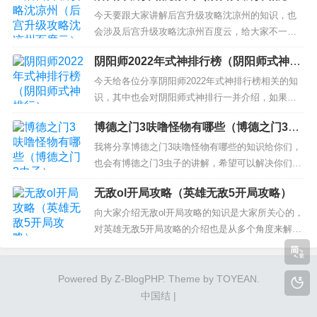
州百度云）
关怎么过图解 3、宾果消消乐547关攻略 宾果消消乐
今天要跟大家讲解后宫升级攻略沈凉州的知识，也
547关怎么过 4、宾果消消乐518...
会涉及后宫升级攻略沈凉州百度云，给大家不一样
的解决方案！ 本文目录一览： 1、《后宫全攻略》t
阴阳师2022年式神排行榜（阴阳师式神排
xt下载在线阅读全文，求百度网盘云资源 2、《后宫
行）
升级记》txt下载在线阅读全文,求百度网盘云资源
今天给各位分享阴阳师2022年式神排行榜相关的知
3、《[清穿]后宫升级路》txt下载在线阅读全文，求
识，其中也会对阴阳师式神排行一并介绍，如果能
百...
碰巧解决你现在面临的问题，别忘了关注本站，现
博德之门3呋噜怪物有哪些（博德之门3虫
在开始吧！ 本文目录一览： 1、阴阳师2023年式神
子）
排行榜 2、阴阳师2022年十大顶级输出式神 3、202
我将分享博德之门3呋噜怪物有哪些的知识给你们，
2阴阳师最值得培养的式神 4、阴阳师式神排名...
也会有博德之门3虫子的讲解，希望可以解决你们现
在的问题！ 本文目录一览： 1、博德之门3稀有装备
无敌ol开局攻略（英雄无敌5开局攻略）
需要怎么去获得呢？稀有装备获取方式都有哪些
呢？ 2、博德之门3幽暗地域需要怎么去进，幽暗地
向大家介绍无敌ol开局攻略的知识是大家所关心的，
域进入办法都有哪些？ 3、博德之门3剧情都有哪
对英雄无敌5开局攻略的介绍也是从多个角度来解
些？ 4、...
答，希望可以让大家解决现在的问题！ 本文目录一
览： 1、《无敌OL（商城版）》铜币怎样获取-铜币
获取攻略 2、无敌OL排兵布阵有什么技巧 3、无敌O
Powered By
Z-BlogPHP
. Theme by
TOYEAN
.
L龙将凤女怎么玩 4、无敌ol有哪些方法获得大量...
中国结
|