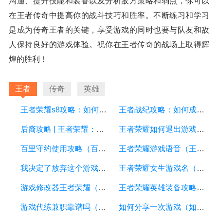
沟通、提升技能和装备以及分析敌方策略和弱点，你可以
在王者传奇中提高你的战斗技巧和胜率。不断练习和学习
是成为传奇王者的关键，享受游戏的同时也要与队友和敌
人保持良好的游戏体验。祝你在王者传奇的战场上取得辉
煌的胜利！
王者
传奇
英雄
王者荣耀s8攻略：如何在新赛季中取得胜利
王者战纪攻略：如何成为一名顶尖的玩家
后裔攻略 | 王者荣耀：如何成为后裔的王者？
王者荣耀如何退出游戏（王者荣耀如何退出游戏登录）
百里守约使用攻略（百里守约攻略技巧）
王者荣耀游戏语音（王者荣耀游戏语音转文字转不了怎么回事）
我决定了放弃这个游戏（我决定放弃这个游戏谈一场轰轰烈烈的恋爱阴阳师）
王者荣耀女生游戏名（王者荣耀女生游戏名字撩人）
游戏修改器王者荣耀（修改器手游王者荣耀）
王者荣耀英雄装备攻略（王者荣耀英雄装备怎么搭配）
游戏代练兼职靠谱吗（游戏代练兼职平台有哪些）
如何分享一次游戏（如何分享一次游戏给别人）