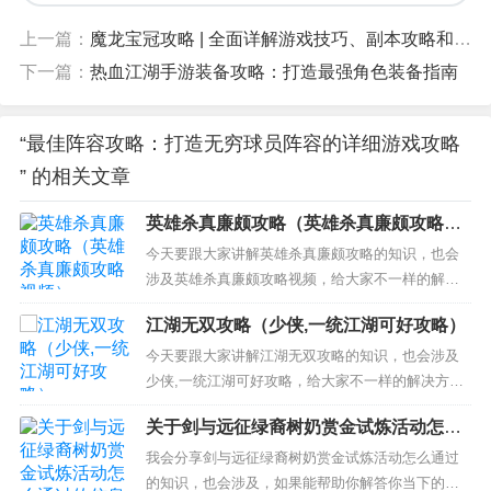
上一篇：
魔龙宝冠攻略 | 全面详解游戏技巧、副本攻略和装备选择
下一篇：
热血江湖手游装备攻略：打造最强角色装备指南
“最佳阵容攻略：打造无穷球员阵容的详细游戏攻略
” 的相关文章
英雄杀真廉颇攻略（英雄杀真廉颇攻略视
频）
今天要跟大家讲解英雄杀真廉颇攻略的知识，也会
涉及英雄杀真廉颇攻略视频，给大家不一样的解决
方案！ 本文目录一览： 1、手游英雄杀廉颇1什么过
江湖无双攻略（少侠,一统江湖可好攻略）
2、手游英雄杀廉颇2怎么过 3、英雄杀真廉颇怎么
过 4、英雄杀里面的廉颇这个人物怎么玩？？？？
今天要跟大家讲解江湖无双攻略的知识，也会涉及
5、英雄杀廉颇怎么玩 廉颇负荆技能图文攻略解析...
少侠,一统江湖可好攻略，给大家不一样的解决方
案！ 本文目录一览： 1、武林外传、同福奇缘小游
关于剑与远征绿裔树奶赏金试炼活动怎么
戏秘籍 2、武林外传小游戏完全攻略 3、手机游戏大
通过的信息
掌门里怎样获得更高的气势。还有那些隐藏的图
我会分享剑与远征绿裔树奶赏金试炼活动怎么通过
标？ 4、大唐无双零再战江湖四级怎么获得 5、金庸
的知识，也会涉及，如果能帮助你解答你当下的问