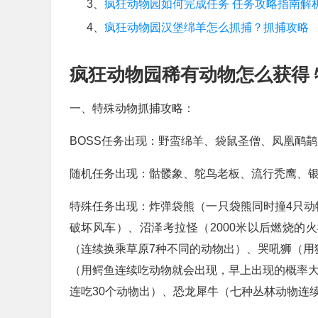
3、
疯狂动物园如何完成任务 任务攻略指南解
4、
疯狂动物园汉堡绵羊怎么抓捕？抓捕攻略
疯狂动物园稀有动物怎么获得
一、特殊动物抓捕攻略：
BOSS任务出现：野蛮绵羊、袋鼠圣僧、凤凰鸸
随机任务出现：骷髅象、鸵鸟老板、流行秃鹰、
特殊任务出现：炸弹袋熊（一只袋熊同时撞4只动
破坏风车）、沼泽考拉怪（2000米以后燃烧的
（连续换乘草原7种不同的动物出）、哭吼狮（用
（用鳄鱼连续吃动物就会出现，早上出现的概率大
连吃30个动物出）、恐龙犀牛（七种丛林动物连