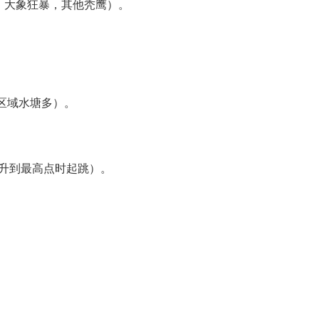
，大象狂暴，其他秃鹰）。
的区域水塘多）。
上升到最高点时起跳）。