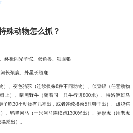
析
 特殊动物怎么抓？
鹋、终极闪光羊驼、双角兽、独眼狼
银河长颈鹿、外星长颈鹿
物）、变色骆驼（连续换乘8种不同动物）、侦查蝠（任意动物
火树上）、暗黑野牛（骑着同一只牛行进800米）、特洛伊斑马
狮子吃30个动物有几率出，或者连续换乘5只狮子出）、雄鸡鳄
）、鸭嘴河马（一只河马连续跑1300米出）、异形虎（用老虎
续换乘出）。