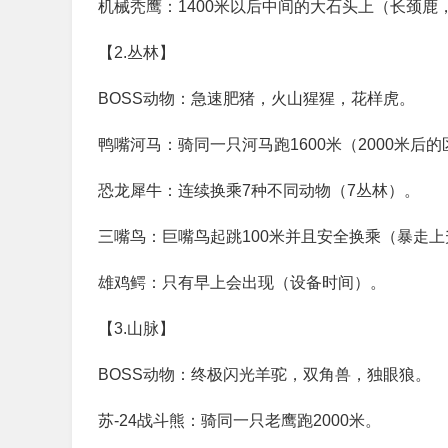
机械秃鹰：1400米以后中间的大石头上（长颈鹿
【2.丛林】
BOSS动物：急速肥猪，火山猩猩，花样虎。
鸭嘴河马：骑同一只河马跑1600米（2000米后
恐龙犀牛：连续换乘7种不同动物（7丛林）。
三嘴鸟：巨嘴鸟起跳100米并且安全换乘（暴走
雄鸡鳄：只有早上会出现（设备时间）。
【3.山脉】
BOSS动物：终极闪光羊驼，双角兽，独眼狼。
苏-24战斗熊：骑同一只老鹰跑2000米。