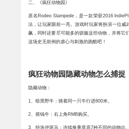
二、《疯狂动物园》
原名Rodeo Stampede，是一款荣获2016 
法，让玩家眼前一亮。游戏时玩家将扮演一位威武
飙，同时还要尽可能多的驯服这些动物，并将它
这场史无前例的虐心与刺激的跑酷吧！
疯狂动物园隐藏动物怎么捕捉
隐藏动物：
1、暗黑野牛：骑着同一只牛行进800米。
2、摇钱牛：右上角RMB购买。
3、特洛伊斑马：连续换乘草原7种不同的动物出