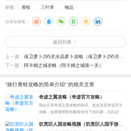
标签:
青蛙
三叶草
物品
分享给朋友：
返回列表
上一篇：
保卫萝卜295关水晶萝卜攻略（保卫萝卜295关攻略图水晶萝视频）
下一篇：
阿卡姆之城攻略（阿卡姆之城第一关）
“旅行青蛙攻略的简单介绍” 的相关文章
奇迹之翼攻略（奇迹官方攻略）
我会分享奇迹之翼攻略的知识，也会涉及奇迹官方
攻略，如果能帮助你解答你当下的问题，别忘记关
注我们吧！ 本文目录一览： 1、qq飞车奇迹之翼如
饥荒巨人国攻略视频（饥荒巨人国手游攻
何改装 2、《奇迹MU》翅膀合成秘籍 3、奇迹mu翅
略）