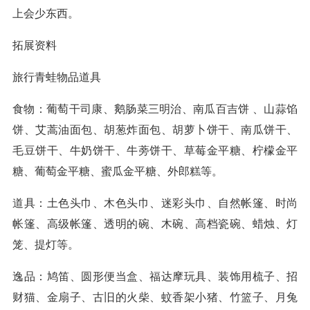
上会少东西。
拓展资料
旅行青蛙物品道具
食物：葡萄干司康、鹅肠菜三明治、南瓜百吉饼 、山蒜馅
饼、艾蒿油面包、胡葱炸面包、胡萝卜饼干、南瓜饼干、
毛豆饼干、牛奶饼干、牛蒡饼干、草莓金平糖、柠檬金平
糖、葡萄金平糖、蜜瓜金平糖、外郎糕等。
道具：土色头巾、木色头巾、迷彩头巾、自然帐篷、时尚
帐篷、高级帐篷、透明的碗、木碗、高档瓷碗、蜡烛、灯
笼、提灯等。
逸品：鸠笛、圆形便当盒、福达摩玩具、装饰用梳子、招
财猫、金扇子、古旧的火柴、蚊香架小猪、竹篮子、月兔