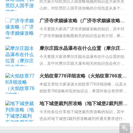
膀合成攻略 奇迹mu翅膀怎样合成攻略 4、奇迹里怎
向大家介绍饥荒巨人国攻略视频的知识是大家所关
么合翅膀？需要什么材料？ qq飞车奇迹之翼如...
心的，对饥荒巨人国手游攻略的介绍也是从多个角
度来解答，希望可以让大家解决现在的问题！ 本文
广济寺求姻缘攻略（广济寺求姻缘攻略
目录一览： 1、《饥荒巨人国》和原版有什么区别?
图）
2、饥荒巨人国度怎么玩 饥荒巨人国度初期流程攻略
今天要跟大家讲广济寺求姻缘攻略的知识，其中对
介绍 3、饥荒巨人国冬天怎么过 4、《饥荒》海难与
广济寺求姻缘攻略图相关的知识也会有介绍，希望
巨人国...
可以帮助大家解答当下的疑问！ 本文目录一览：
摩尔庄园水晶瀑布在什么位置（摩尔庄园
1、北京四大求姻缘寺庙 2、去寺庙求姻缘有什么注
大瀑布）
意事项 3、北京广济寺求姻缘有什么讲究 北京广济
今天要跟大家讲摩尔庄园水晶瀑布在什么位置的知
寺求姻缘的注意事项 4、关于求姻缘，急！！！ 5、
识，其中对摩尔庄园大瀑布相关的知识也会有介
去...
绍，希望可以帮助大家解答当下的疑问！ 本文目录
火焰纹章776详细攻略（火焰纹章766攻
一览： 1、摩尔庄园最新全攻略 2、摩尔庄园任务攻
略）
略 3、摩尔庄园里，黑森林探险的线索“彩虹瀑布”的
本篇文章给大家谈谈火焰纹章776详细攻略，以及火
东西在哪里？ 4、摩尔庄园 5、摩尔庄园4月10号...
焰纹章766攻略对应的知识点，希望对各位有所帮
助，不要忘了收藏本站喔。 本文目录一览： 1、火
地下城堡裁判所攻略（地下城堡2裁判所攻
焰纹章多拉基亚776主要练哪几个 2、火焰之纹章多
略裁判所通关要求）
拉基亚776攻略艾薇儿石化怎么解除 3、火焰文章 多
今天给各位分享地下城堡裁判所攻略的知识，其中
拉基亚776攻略敌人的装备怎么拿？ 4、火焰...
也会对地下城堡2裁判所攻略裁判所通关要求进行解
释，如果能碰巧解决你现在面临的问题，别忘了关
注本站，现在开始吧！ 本文目录一览： 1、《地下