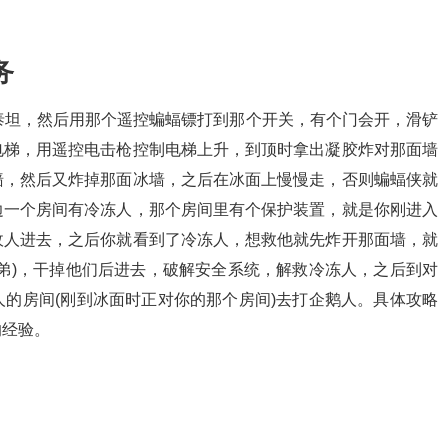
务
泰坦，然后用那个遥控蝙蝠镖打到那个开关，有个门会开，滑铲
电梯，用遥控电击枪控制电梯上升，到顶时拿出凝胶炸对那面墙
墙，然后又炸掉那面冰墙，之后在冰面上慢慢走，否则蝙蝠侠就
边一个房间有冷冻人，那个房间里有个保护装置，就是你刚进入
敌人进去，之后你就看到了冷冻人，想救他就先炸开那面墙，就
弟)，干掉他们后进去，破解安全系统，解救冷冻人，之后到对
的房间(刚到冰面时正对你的那个房间)去打企鹅人。具体攻略
的经验。