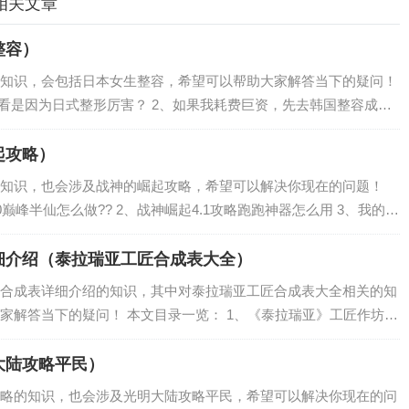
相关文章
整容）
知识，会包括日本女生整容，希望可以帮助大家解答当下的疑问！
好看是因为日式整形厉害？ 2、如果我耗费巨资，先去韩国整容成美
吸引无数的男人，这样可以吗？ 3、橙光游戏整容日记攻略 4、这
起攻略）
知识，也会涉及战神的崛起攻略，希望可以解决你现在的问题！
0巅峰半仙怎么做?? 2、战神崛起4.1攻略跑跑神器怎么用 3、我的世
、战神的崛起4.1通关攻略 5、求魔兽争霸3冰封王座，战神的崛
细介绍（泰拉瑞亚工匠合成表大全）
合成表详细介绍的知识，其中对泰拉瑞亚工匠合成表大全相关的知
家解答当下的疑问！ 本文目录一览： 1、《泰拉瑞亚》工匠作坊合
成表是什么？ 3、泰拉瑞亚远古工作台合成表 玩游戏的时候总是会合成
大陆攻略平民）
略的知识，也会涉及光明大陆攻略平民，希望可以解决你现在的问