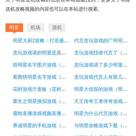
送机攻略视频的内容也可以在本站进行搜索。
明星
机场
接机
明星大厨2攻略：打造最强美食帝国的秘诀
代言贪玩游戏的广州明星（代言贪玩游戏的广州明星有哪些）
贪玩游戏请的明显是真的吗（贪玩游戏有人玩吗）
贪玩游戏找谁代言了（贪玩游戏2019年的代言人是谁）
猜明星名字图片游戏（猜明星名字图片游戏叫什么）
贪玩游戏请了多少明显代言（贪玩游戏请了这么多明星代言）
看图猜明星名字游戏（看图猜明星的名字）
贪玩游戏代言人有那几个（贪玩游戏代言人有那几个名字）
花村游戏厅老板（花村游戏厅老板类似名字）
明星大侦探的游戏（明星大侦探的游戏app）
重生之明星摸拟游戏（重生之明星模拟游戏全文免费阅读）
天王传奇王者传奇游戏（天王传奇游戏攻略）
鹿晗直播游戏视频直播（鹿晗直播游戏视频直播回放）
明星为什么代言游戏（明星为什么代言游戏不能玩）
养成明星的手机游戏（养成明星的手机游戏）
与明星攻略游戏下载（明星攻略同款游戏）