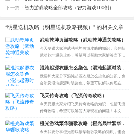
下一篇：
智力游戏攻略全部攻略（智力游戏100例）
“明星送机攻略（明星送机攻略视频）” 的相关文章
武动乾坤页游攻略（武动乾坤通关攻略）
今天要跟大家讲武动乾坤页游攻略的知识，会包括
武动乾坤通关攻略，希望可以帮助大家解答当下的
疑问！ 本文目录一览： 1、武动乾坤页游哪个职业
混沌起源衣服怎么染色（混沌起源时装染
厉害 三大职业详解 2、《武动乾坤》手游怎么玩 平
色）
民必看玩法攻略大全 3、《武动乾坤》手游超级新手
我要和大家分享混沌起源衣服怎么染色的知识，也
攻略 4、武动乾坤手游最全新手 前期玩法技巧篇 详
会涉及混沌起源时装染色，希望可以解决你现在的
解...
问题！ 本文目录一览： 1、混沌起源幻彩装备几级
飞天传奇攻略（飞流传奇攻略）
开启 2、手游《混沌起源》封面那个白色衣服的小姐
姐不能创建吗？ 3、混沌起源前期氪金买什么比较
今天要跟大家介绍飞天传奇攻略的知识，包括飞流
好？ 混沌起源幻彩装备几级开启 混沌起源装备开启
传奇攻略，希望可以解答大家现在的问题！本文目
条件：——...
录一览： 1、《飞天传奇》txt下载在线阅读全文，
橙光游戏繁华骊歌攻略（橙光晟世繁华霁
求百度网盘云资源 2、飞天传奇的法师几级可以圣掉
月攻略）
白猪？ 3、飞天传奇怎么合击 4、飞天传奇里面的道
今天我要分享橙光游戏繁华骊歌攻略的知识，也会