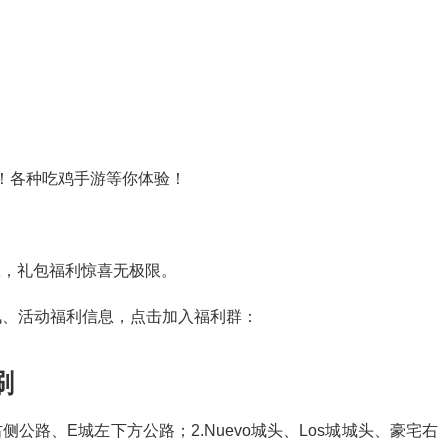
鸡！各种吃鸡手游等你体验！
特权，礼包福利惊喜无极限。
讯、活动福利信息，点击加入福利群：
刷
d右侧公路、E城左下方公路；2.Nuevo城头、Los城城头、豪宅右