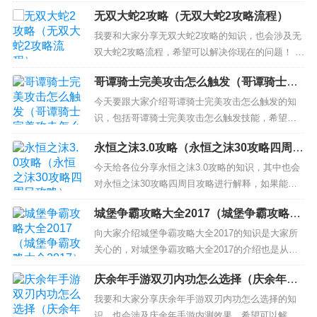
从多个角度来解答，我希望能够解决你现在遇到的
无双大蛇2攻略（无双大蛇2攻略流程）
问题！ 本文目录一览： 1、怪物猎人2G中的铠龙怎
么打啊？有什么诀窍么？ 2、怪物猎人2火龙之翼怎
我要和大家分享无双大蛇2攻略的知识，也会涉及无
么拿 3、怪物猎人2钢龙怎么打啊？ 4、怪物猎人火
双大蛇2攻略流程，希望可以解决你现在的问题！ 本
龙之翼...
文目录一览： 1、无双大蛇2洛阳攻略战怎么开门
哥谭骑士完美攻击怎么触发（哥谭骑士完
2、无双大蛇2怎么快速开启关卡及方法心得分享
美攻击怎么触发技能）
3、无双大蛇2庞德打不过平清盛 4、无双大蛇2潼关
今天要跟大家介绍哥谭骑士完美攻击怎么触发的知
攻略战怎么出 5、《PSP无双大蛇2》怎么操...
识，包括哥谭骑士完美攻击怎么触发技能，希望可
以解答大家现在的问题！本文目录一览： 1、怎么触
永恒之沫3.0攻略（永恒之沫30攻略四周目
发哥谭骑士定时打击啊？ 2、怎么触发哥谭骑士红头
攻略）
罩定时打击啊？ 3、哥谭骑士游戏详细点的攻略有没
今天给各位分享永恒之沫3.0攻略的知识，其中也会
有？ 怎么触发哥谭骑士定时打击啊？ 定时打击触发
对永恒之沫30攻略四周目攻略进行解释，如果能碰
方法普通攻...
巧解决你现在面临的问题，别忘了关注本站，现在
城堡争霸攻略大全2017（城堡争霸攻略大
开始吧！ 本文目录一览： 1、口袋妖怪永恒之沫3.0
全2017）
攻略路卡利欧急冻拳怎么学 2、口袋妖怪永恒之沫3.
向大家介绍城堡争霸攻略大全2017的知识是大家所
0二周目怎么玩？ 3、口袋妖怪永恒之沫3.0攻略大
关心的，对城堡争霸攻略大全2017的介绍也是从多
悟...
个角度来解答，希望可以让大家解决现在的问题！
庆余年手游双刃内功怎么选择（庆余年手
本文目录一览： 1、城堡争霸 攻略 台服版本一共出
游内测效果）
了多少个紫色英雄 2、城堡争霸什么英雄好 平民玩
我要和大家分享庆余年手游双刃内功怎么选择的知
家英雄推荐 3、怪物攻城活动要掌握哪些技巧 城堡
识，也会涉及庆余年手游内测效果，希望可以解决