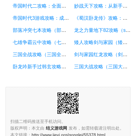
帝国时代二攻略：全面解析游戏流程、兵种、建筑和策略
妙战天下攻略：从新手到高手的必备指南
帝国时代3游戏攻略：成为真正的帝王
《蜀汉卧龙传》攻略：如何在游戏中取得胜利
部落冲突七本攻略（部落冲突 七本攻略）
龙之力量地下82攻略（ss龙之力量隐藏任务）
七雄争霸云中攻略（七雄争霸 攻略）
矮人攻略剑与家园（矮人攻略剑与家园怎么玩）
三国全战攻略（三国全战攻略柱子城市作用）
剑与家园红龙攻略（剑与家园红龙攻略图文）
卧龙吟新手过韩玄攻略（卧龙吟 攻略）
三国大战攻略（三国大战攻略大全）
扫描二维码推送至手机访问。
版权声明：本文由
结义游戏网
发布，如需转载请注明出处。
本文链接：
http://www.jieyi.org/gonglei/55378.html