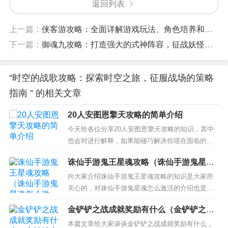
返回列表
上一篇：
侠客游攻略：全面详解游戏玩法、角色培养和战斗技巧
下一篇：
御魂九攻略：打造强大的式神阵容，征战妖怪世界
“时空的战歌攻略：探索时空之旅，征服战场的策略
指南 ” 的相关文章
20人安图恩擎天攻略的简单介绍
今天给各位分享20人安图恩擎天攻略的知识，其中
也会对进行解释，如果能碰巧解决你现在面临的问
题，别忘了关注本站，现在开始吧！ 本文目录一
诛仙手游鬼王星魂攻略（诛仙手游鬼星魂
览： 1、DNF安图恩20人本超详细通关攻略 副本怎
怎么激活）
么打技巧推荐 2、20人副本安图恩怎么打？第一阶
向大家介绍诛仙手游鬼王星魂攻略的知识是大家所
段和第二阶段详细说下 3、dnf安图恩擎天怎么打
关心的，对诛仙手游鬼星魂怎么激活的介绍也是从
4、...
多个角度来解答，希望可以让大家解决现在的问
金铲铲之战成就奖励有什么（金铲铲之战
题！ 本文目录一览： 1、诛仙手游各职业星魂怎么
登顶奖励）
搭配 星魂属性详解 2、诛仙手游鬼王星魂最高道法
本篇文章给大家谈谈金铲铲之战成就奖励有什么，