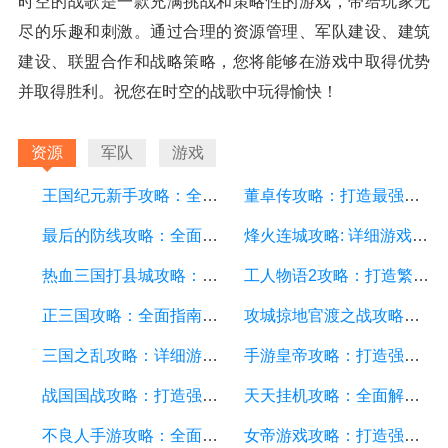
时空的战歌是一款充满挑战和策略性的游戏，带给玩家无
尽的乐趣和刺激。通过合理的资源管理、军队建设、建筑
建设、联盟合作和战略策略，您将能够在游戏中取得优势
并取得胜利。祝您在时空的战歌中玩得愉快！
资源
军队
游戏
王国纪元新手攻略：全面解析游戏基础、升级策略和资源管理
董卓传攻略：打造最强势力，征战乱世！
最后的防线攻略：全面解析、战术指南和技巧
烽火连城攻略: 详细游戏攻略方面的描述
热血三国打县城攻略：带你征战沙场，征服敌城的终极策略
工人物语2攻略：打造繁荣的村庄，获得丰厚奖励
正三国攻略：全面指南、战略技巧、装备强化和英雄培养
攻城掠地官渡之战攻略：全面指南、战略布局与胜利秘诀
三国之乱攻略：详细游戏攻略方面的描述
手游皇帝攻略：打造强大的帝国，征服全服玩家
战国国战攻略：打造强大的国家，征服整个游戏世界
天天挂机攻略：全面解析游戏技巧、装备升级和资源获取
不良人手游攻略：全面指南、技巧和策略分享
女帝游戏攻略：打造强大帝国的秘诀、策略和技巧