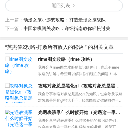
返回列表
上一篇：
动漫女孩小游戏攻略：打造最强女孩战队
下一篇：
中国象棋闯关攻略：详细指南教你轻松过关
“英杰传2攻略-打败所有敌人的秘诀 ” 的相关文章
rime图文攻略（rime 攻略）
我将分享rime图文攻略的知识给你们，也会有rime
攻略的讲解，希望可以解决你们现在的问题！ 本文
目录一览： 1、Rime 输入法使用前需要知道哪些知
攻略对象总是黑化gl（攻略对象总是黑化g
识？ 2、rime低特效要多少配置 最低的配置攻略
l桃花千千）
3、使命召唤6 攻略 4、rime全特效要什么配置 推荐
我会分享攻略对象总是黑化gl的知识，也会涉及攻略
的配置攻略 Rime 输入...
对象总是黑化gl桃花千千，如果能帮助你解答你当下
的问题，别忘记关注我们吧！ 本文目录一览： 1、
光遇表演季什么时候开始（光遇这一季什
《攻略对象全黑化了怎么破》 2、求推荐几本病娇鬼
么时候结束）
畜类的gl小说！！这类的相当少呢，看的都是比较现
我将分享光遇表演季什么时候开始的知识给你们，
实无奈的，我要看些简单粗暴的！！? 3、求gl快
也会有光遇这一季什么时候结束的讲解，希望可以