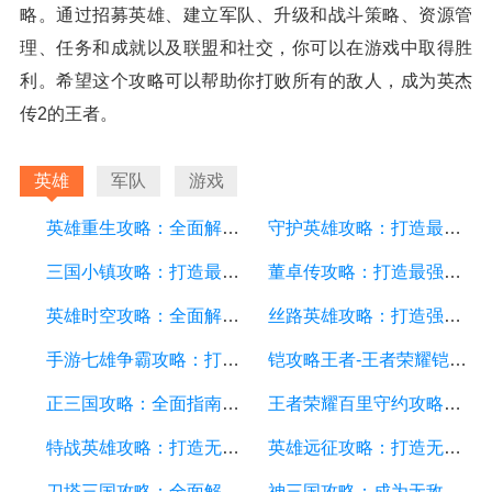
略。通过招募英雄、建立军队、升级和战斗策略、资源管
理、任务和成就以及联盟和社交，你可以在游戏中取得胜
利。希望这个攻略可以帮助你打败所有的敌人，成为英杰
传2的王者。
英雄
军队
游戏
英雄重生攻略：全面解析游戏中的技巧和策略
守护英雄攻略：打造最强英雄阵容，征战战场的必备指南
三国小镇攻略：打造最强小镇，征战三国！
董卓传攻略：打造最强势力，征战乱世！
英雄时空攻略：全面解析游戏中的策略和技巧
丝路英雄攻略：打造强大的战队，征服丝路大陆
手游七雄争霸攻略：打造最强阵容、战胜敌人的秘诀大揭秘！
铠攻略王者-王者荣耀铠英雄全面解析及游戏攻略
正三国攻略：全面指南、战略技巧、装备强化和英雄培养
王者荣耀百里守约攻略：打造强力射手的技巧与策略
特战英雄攻略：打造无敌团队，征服战场的秘诀
英雄远征攻略：打造无敌阵容，征服战场的终极指南
刀塔三国攻略：全面解析游戏技巧、英雄搭配和战略策略
神三国攻略：成为无敌的战略家，征服三国乱世