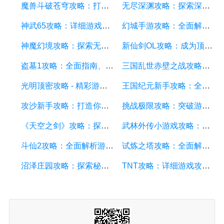
魔兽斗破苍穹攻略：打造最强战队、掌握绝世神技
无尽深渊攻略：探索深渊的秘密，成为最强战士
神武65攻略：详细游戏攻略方面的描述
幻城手游攻略：全面解析游戏技巧、装备选择和副本攻略
神魔幻境攻略：探索无尽的魔幻世界，成为顶尖玩家
新仙剑OL攻略：成为顶级仙侠大侠的秘诀与技巧
盗墓1攻略：全面指南、秘籍和技巧
三国乱世赤壁之战攻略：详细游戏攻略方面的描述
光明顶密攻略 - 精彩游戏攻略分享，助你征服光明顶的挑战
王国纪元新手攻略：全面解析游戏基础、升级策略和资源管理
攻沙新手攻略：打造你的战争帝国，征服沙漠世界
挑战极限攻略：突破游戏难关的终极指南
《天空之剑》攻略：探索天空的冒险之旅
武林外传小游戏攻略：全面解析游戏技巧、角色选择和剧情推进
斗仙2攻略：全面解析游戏技巧、副本攻略、装备养成和战斗策略
试炼之塔攻略：全面解析游戏技巧与策略，帮你征服每一层塔
沼泽庄园攻略：探索秘密、击败怪物、解谜全指南
TNT攻略：详细游戏攻略方面的描述