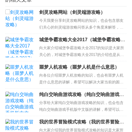
剑灵攻略网站（剑灵端游攻略）
今天我要分享剑灵攻略网站的知识，也会包含朋友
们关心的剑灵端游攻略问答从多个角度来解答，我
希望能够解决你现在遇到的问题！ 本文目录一览：
城堡争霸攻略大全2017（城堡争霸攻略大
1、剑灵副本攻略大全 剑灵副本攻略有哪些 2、war3
全2017）
剑灵攻略 3、剑灵攻略 剑灵副本攻略大全 剑灵副本
向大家介绍城堡争霸攻略大全2017的知识是大家所
攻略有哪些 1、蜘蛛巢穴是4人高级难度副本，出
关心的，对城堡争霸攻略大全2017的介绍也是从多
现...
个角度来解答，希望可以让大家解决现在的问题！
噩梦人机攻略（噩梦人机是什么意思）
本文目录一览： 1、城堡争霸 攻略 台服版本一共出
了多少个紫色英雄 2、城堡争霸什么英雄好 平民玩
向各位介绍噩梦人机攻略的知识，也会有噩梦人机
家英雄推荐 3、怪物攻城活动要掌握哪些技巧 城堡
是什么意思的讲解，希望可以解决大家当前的困
争...
惑！ 本文目录一览： 1、lol2016新版噩梦人机模式
纯白交响曲游戏攻略（纯白交响曲游戏手
怎么玩 2、噩梦人机什么时候出 3、lol出什么装备可
机版中文版）
以获得最快的拆塔速度，打噩梦人机用的，毕竟拆
分享给大家纯白交响曲游戏攻略的知识，也会包含
塔不需要暴击，遇到个队友傻呼呼的，出 4、弹弹
纯白交响曲游戏手机版中文版的讲解，希望可以帮
堂...
助大家解决现在的问题！ 本文目录一览： 1、有哪
我的世界冒险模式攻略（我的世界冒险模
些值得推荐的 Galgame 2、clannad怎么玩 3、《纯
式怎么玩儿）
白交响曲》全人物有哪些攻略？ 4、这是谁？ 5、求
向大家介绍我的世界冒险模式攻略的知识是大家所