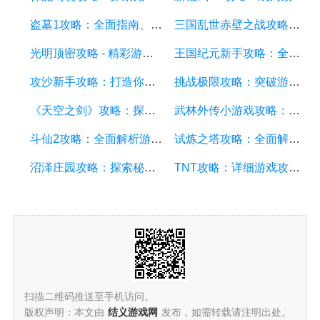
盗墓1攻略：全面指南、秘籍和技巧
三国乱世赤壁之战攻略：详细游戏攻略方面的描述
光明顶密攻略 - 精彩游戏攻略分享，助你征服光明顶的挑战
王国纪元新手攻略：全面解析游戏基础、升级策略和资源管理
攻沙新手攻略：打造你的战争帝国，征服沙漠世界
挑战极限攻略：突破游戏难关的终极指南
《天空之剑》攻略：探索天空的冒险之旅
武林外传小游戏攻略：全面解析游戏技巧、角色选择和剧情推进
斗仙2攻略：全面解析游戏技巧、副本攻略、装备养成和战斗策略
试炼之塔攻略：全面解析游戏技巧与策略，帮你征服每一层塔
沼泽庄园攻略：探索秘密、击败怪物、解谜全指南
TNT攻略：详细游戏攻略方面的描述
扫描二维码推送至手机访问。
版权声明：本文由
结义游戏网
发布，如需转载请注明出处。