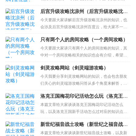
现在的问题！ 本文目录一览： 1、宾果消消乐500关
后宫升级攻略沈凉州（后宫升级攻略沈凉
以上三星通关攻略 详解怎么玩 2、开心消消乐第254
州百度云）
关怎么过图解 3、宾果消消乐547关攻略 宾果消消乐
今天要跟大家讲解后宫升级攻略沈凉州的知识，也
547关怎么过 4、宾果消消乐518...
会涉及后宫升级攻略沈凉州百度云，给大家不一样
的解决方案！ 本文目录一览： 1、《后宫全攻略》t
只有两个人的房间攻略（一个房间攻略）
xt下载在线阅读全文，求百度网盘云资源 2、《后宫
升级记》txt下载在线阅读全文,求百度网盘云资源
今天要跟大家讲只有两个人的房间攻略的知识，其
3、《[清穿]后宫升级路》txt下载在线阅读全文，求
中对一个房间攻略相关的知识也会有介绍，希望可
百...
以帮助大家解答当下的疑问！ 本文目录一览： 1、
剑灵攻略网站（剑灵端游攻略）
求新仙剑奇侠传攻略 2、仙剑奇侠传95版全攻略
（要很详细的 赏10分啊） 3、求生之路2怎么开两个
今天我要分享剑灵攻略网站的知识，也会包含朋友
人房间 4、仙剑奇侠传1攻略 5、我想回顾仙剑1...
们关心的剑灵端游攻略问答从多个角度来解答，我
希望能够解决你现在遇到的问题！ 本文目录一览：
洛克王国梅花印记活动怎么玩（洛克王国
1、剑灵副本攻略大全 剑灵副本攻略有哪些 2、war3
新手活动怎么过）
剑灵攻略 3、剑灵攻略 剑灵副本攻略大全 剑灵副本
本篇文章给大家谈谈洛克王国梅花印记活动怎么
攻略有哪些 1、蜘蛛巢穴是4人高级难度副本，出
玩，以及洛克王国新手活动怎么过对应的知识点，
现...
希望对各位有所帮助，不要忘了收藏本站喔。 本文
新世纪福音战士攻略（新世纪之福音战
目录一览： 1、洛克王国冬至数九颜料最佳配比 2、
士）
洛克王国梦里的颜色活动在哪 3、洛克王国梅花印章
本篇文章给大家谈谈新世纪福音战士攻略，以及新