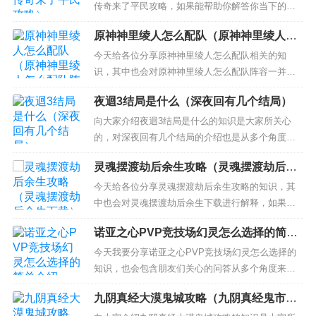
传奇来了平民攻略，如果能帮助你解答你当下的问
题，别忘记关注我们吧！ 本文目录一览： 1、《传
原神神里绫人怎么配队（原神神里绫人怎
奇来了》新手攻略 如何获得橙装 2、传奇霸业手游
么配队阵容）
平民玩家怎么玩 平民玩法技巧 3、新传奇归来平民
今天给各位分享原神神里绫人怎么配队相关的知
怎么打装备 4、传奇怎么玩教程新手？ 5、热血传
识，其中也会对原神神里绫人怎么配队阵容一并介
奇...
绍，如果能碰巧解决你现在面临的问题，别忘了关
夜迴3结局是什么（深夜回有几个结局）
注本站，现在开始吧！ 本文目录一览： 1、原神绫
人怎么配队？ 2、原神神里绫人主c阵容推荐 3、原
向大家介绍夜迴3结局是什么的知识是大家所关心
神神里绫人阵容搭配 4、原神凌人圣遗物搭配推荐
的，对深夜回有几个结局的介绍也是从多个角度来
5、原神...
解答，希望可以让大家解决现在的问题！ 本文目录
灵魂摆渡劫后余生攻略（灵魂摆渡劫后余
一览：介绍夜迴3结局是什么的内容就到这里，如果
生下载）
有更多关于深夜回有几个结局的问题请到本站进行
今天给各位分享灵魂摆渡劫后余生攻略的知识，其
搜索。...
中也会对灵魂摆渡劫后余生下载进行解释，如果能
碰巧解决你现在面临的问题，别忘了关注本站，现
诺亚之心PVP竞技场幻灵怎么选择的简单
在开始吧！ 本文目录一览： 1、马焦雷别墅屋顶的
介绍
蓝图怎么拿 2、灵魂摆渡人后记任务怎么完成 3、sp
今天我要分享诺亚之心PVP竞技场幻灵怎么选择的
iritfarer达莉亚怎么上船 4、灵魂摆渡3劫后余生...
知识，也会包含朋友们关心的问答从多个角度来解
答，我希望能够解决你现在遇到的问题！ 本文目录
九阴真经大漠鬼城攻略（九阴真经鬼市怎
一览： 1、《诺亚之心》PVP竞技场幻灵选择推荐
么去）