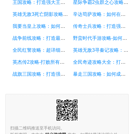
王国攻略：打造强大王国的终极指南
星际争霸2虫群之心攻略：打败虫族的关键技巧
英雄无敌3死亡阴影攻略：打造最强军队，征服游戏世界
辛达苟萨攻略：如何在游戏中获得更高的胜率？
我要当皇上攻略：如何成为一位高效的皇帝
传奇士兵攻略：打造强大军队，征服全球
战争前线攻略：打造最强军队的秘诀
野蛮时代手游攻略-如何打造强大的部落
全民红警攻略：超详细的游戏攻略指南
英雄无敌3寻秦记攻略：打造最强军队的秘诀
英杰传2攻略-打败所有敌人的秘诀
全民奇迹攻略大全：打造最强王国的秘诀
战旗三国攻略：打造强大的三国势力
暴走三国攻略：如何成为一名强大的三国主公
扫描二维码推送至手机访问。