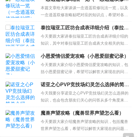
级马里奥关卡攻略 2、超级玛丽的4-4迷宫怎么过？
略贴吧）
3、超级玛丽攻略_经典超级玛丽1-4关通关攻略 超级
本篇文章给大家谈谈一念逍遥双修玩法一览，以及
玛丽怎么玩?超级马里奥关卡攻略 超级玛丽详细关
一念逍遥双修攻略贴吧对应的知识点，希望对各位
卡...
有所帮助，不要忘了收藏本站喔。 本文目录一览：
泰拉瑞亚工匠坊合成表详细介绍（泰拉瑞
1、一念逍遥如何双修 2、《一念逍遥》双修装备搭
亚工匠合成表大全）
配推荐 3、一念逍遥怎么双修 4、一念逍遥怎么让两
今天要跟大家讲泰拉瑞亚工匠坊合成表详细介绍的
者共存 5、一念逍遥如何双休 一念逍遥如何双修...
知识，其中对泰拉瑞亚工匠合成表大全相关的知识
也会有介绍，希望可以帮助大家解答当下的疑问！
小恩爱情侣爱宠攻略（小恩爱甜蜜记录）
本文目录一览： 1、《泰拉瑞亚》工匠作坊合成表
2、《泰拉瑞亚》1.4合成表是什么？ 3、泰拉瑞亚远
今天要跟大家介绍小恩爱情侣爱宠攻略的知识，包
古工作台合成表 玩游戏的时候总是会合成一些好的
括小恩爱甜蜜记录，希望可以解答大家现在的问
东西...
题！本文目录一览： 1、手机应用小恩爱在哪养宠物
诺亚之心PVP竞技场幻灵怎么选择的简单
2、小恩爱情侣家园攻略，有什么游戏盒子可以下狂
介绍
3、苹果小恩爱宠物在哪 4、小恩爱一共可以养多少
今天我要分享诺亚之心PVP竞技场幻灵怎么选择的
只宠物，各需要什么等级 手机应用小恩爱在哪养宠
知识，也会包含朋友们关心的问答从多个角度来解
物 (≧...
答，我希望能够解决你现在遇到的问题！ 本文目录
魔兽声望攻略（魔兽世界声望怎么看）
一览： 1、《诺亚之心》PVP竞技场幻灵选择推荐
2、《诺亚之心》幻灵阵容搭配推荐 3、诺亚之心幻
今天要跟大家介绍魔兽声望攻略的知识，包括魔兽
灵搭配 4、诺亚之心幻灵哪个好 5、《诺亚之心》...
世界声望怎么看，希望可以解答大家现在的问题！
本文目录一览： 1、魔兽世界7.0堕夜精灵声望怎么