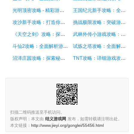
光明顶密攻略 - 精彩游戏攻略分享，助你征服光明顶的挑战
王国纪元新手攻略：全面解析游戏基础、升级策略和资源管理
攻沙新手攻略：打造你的战争帝国，征服沙漠世界
挑战极限攻略：突破游戏难关的终极指南
《天空之剑》攻略：探索天空的冒险之旅
武林外传小游戏攻略：全面解析游戏技巧、角色选择和剧情推进
斗仙2攻略：全面解析游戏技巧、副本攻略、装备养成和战斗策略
试炼之塔攻略：全面解析游戏技巧与策略，帮你征服每一层塔
沼泽庄园攻略：探索秘密、击败怪物、解谜全指南
TNT攻略：详细游戏攻略方面的描述
扫描二维码推送至手机访问。
版权声明：本文由
结义游戏网
发布，如需转载请注明出处。
本文链接：
http://www.jieyi.org/gonglei/55456.html