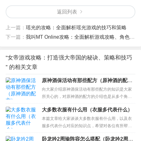
返回列表
上一篇：
瑶光的攻略：全面解析瑶光游戏的技巧和策略
下一篇：
我叫MT Online攻略：全面解析游戏攻略、角色养成和装备获取技巧
“女帝游戏攻略：打造强大帝国的秘诀、策略和技巧
” 的相关文章
原神酒保活动有那些配方（原神酒的配
方）
向大家介绍原神酒保活动有那些配方的知识是大家
所关心的，对原神酒的配方的介绍也是从多个角度
来解答，希望可以让大家解决现在的问题！ 本文目
大多数衣服有什么用（衣服多代表什么）
录一览： 1、原神甜心果酒壶怎么配 2、原神完美酒
保下午茶饮品是啥 3、原神有冲击性的咖啡什么意思
本篇文章给大家谈谈大多数衣服有什么用，以及衣
4、原神酒保活动什么时候结束 5、原神酒保卖的酒
服多代表什么对应的知识点，希望对各位有所帮
有...
助，不要忘了收藏本站喔。 本文目录一览： 1、衣
卧龙吟2周瑜阵容怎么搭配（卧龙吟2周瑜
服有什么作用？ 2、服装的功能是什么？ 3、旧衣服