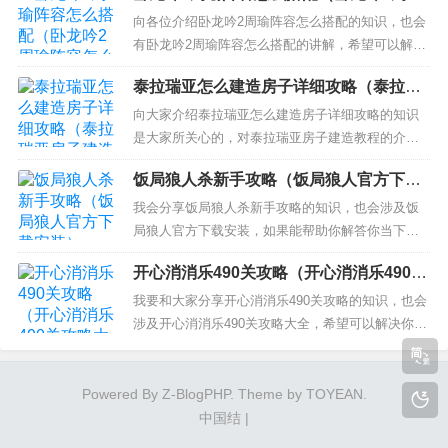
阵容怎么搭配）
的用途是什么？ 衣服有什么作用？ 人类最初的衣服
向各位介绍卧龙吟2周瑜阵容怎么搭配的知识，也会
是用兽皮制成的，包裹身体的最早“织物”用麻类纤维
有卧龙吟2周瑜阵容怎么搭配的讲解，希望可以解决
和草制成。...
大家当前的困惑！ 本文目录一览： 1、《卧龙吟2》
泰拉瑞亚怎么建造房子详细攻略（泰拉瑞
阵容搭配是什么？ 2、《卧龙吟2》周瑜强度分析
亚房子建造教程）
3、周瑜吕蒙程普玩枪还是弓 4、卧龙吟周瑜需要几
向大家介绍泰拉瑞亚怎么建造房子详细攻略的知识
个鼓 5、卧龙吟钟会搭配武将 6、周瑜吕布...
是大家所关心的，对泰拉瑞亚房子建造教程的介绍
也是从多个角度来解答，希望可以让大家解决现在
饭局狼人杀新手攻略（饭局狼人官方下载
的问题！ 本文目录一览： 1、泰拉瑞亚房子要求
安装）
2、泰拉瑞亚蘑菇人的房子怎么造 3、泰拉瑞亚怎么
我会分享饭局狼人杀新手攻略的知识，也会涉及饭
建造房子 泰拉瑞亚如何建造房子 4、泰拉瑞亚12怎
局狼人官方下载安装，如果能帮助你解答你当下的
么建房子...
问题，别忘记关注我们吧！ 本文目录一览： 1、饭
开心消消乐490关攻略（开心消消乐490关
局狼人杀玩法技巧攻略 腾讯饭局狼人杀怎么玩 2、
攻略大全）
饭局狼人杀首次发言怎么玩好 玩家首次发言注意事
我要和大家分享开心消消乐490关攻略的知识，也会
项 3、饭局狼人杀12人局规则攻略是什么 饭局狼人
涉及开心消消乐490关攻略大全，希望可以解决你现
杀玩法技...
在的问题！ 本文目录一览： 1、开心消消乐544关攻
略 开心消消乐544关怎么过技巧讲解 2、开心消消乐
一共多少关 关卡攻略大全 3、消消乐249关怎么过
Powered By
Z-BlogPHP
. Theme by
TOYEAN
.
4、开心消消乐满屏小鸟头是第几关...
中国结
|