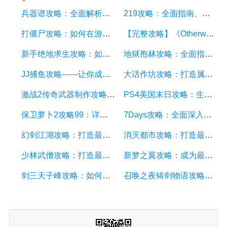
兵器谱攻略：全面解析游戏中的武器装备及使用技巧
219攻略：全面指南、技巧和秘籍详解
打僵尸攻略：如何在游戏中有效击败僵尸并保全生命
【完整攻略】《Otherworld》游戏攻略：从零开始探索异界之谜
新手绝地求生攻略：如何在游戏中存活并获得胜利？
地狱孢林攻略：全面指南，让你轻松通关
JJ捕鱼攻略——让你成为捕鱼达人的秘诀
大话作坊攻略：打造属于自己的武器
激战2传奇武器制作攻略：打造属于你的传奇武器
PS4美国末日攻略：生存技巧、任务流程和武器选择
保卫萝卜2攻略99：详细指南教你如何轻松通关
7Days攻略：全面深入解析，让你轻松通关
幻剑江湖攻略：打造最强武侠江湖
消灭都市攻略：打造最强阵容，轻松征服城市
少林武僧攻略：打造最强武僧的秘诀
新梦之翼攻略：成为最强玩家的秘诀
剑三天子峰攻略：如何轻松拿下这个挑战？
召唤之夜铸剑物语攻略：打造最强武器与挑战BOSS