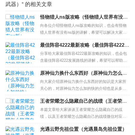
武器）” 的相关文章
怪物猎人ns版攻略（怪物猎人世界有没有
ns版）
向各位介绍怪物猎人ns版攻略的知识，也会有怪物
猎人世界有没有ns版的讲解，希望可以解决大家当
前的困惑！ 本文目录一览： 1、NS怪物猎人XX怎
最佳阵容4222最新攻略（最佳阵容4222发
么做捕获 2、switch怪物猎人崛起搔龙怎么打 3、sw
展路线）
itch巴西服怪物猎人崛起怎么拼 NS怪物猎人XX怎么
分享给大家最佳阵容4222最新攻略的知识，也会包
做捕获 需要两个必备素材和一个必备条...
含最佳阵容4222发展路线的讲解，希望可以帮助大
家解决现在的问题！ 本文目录一览： 1、《最佳阵
原神仙力换什么东西好（原神仙力怎么加
容》攻略：如何安排阵容 2、最佳阵容4222技能攻
的快）
略：主动技能如何搭配 3、最佳阵容4222如何选前
向大家介绍原神仙力换什么东西好的知识是大家所
锋 前锋选择攻略 4、最佳阵容4222怎么玩...
关心的，对原神仙力怎么加的快的介绍也是从多个
角度来解答，希望可以让大家解决现在的问题！ 本
王者荣耀怎么隐藏自己的战绩（王者荣耀
文目录一览： 1、原神须臾树脂买建议 原神须臾树
怎么隐藏自己的战绩微信）
脂要不要买 2、尘歌壶仙力有什么用 3、原神洞天摆
本篇文章给大家谈谈王者荣耀怎么隐藏自己的战
设性价比 4、《原神》20000仙力要维持吗? 5、...
绩，以及王者荣耀怎么隐藏自己的战绩微信对应的
知识点，希望对各位有所帮助，不要忘了收藏本站
光遇云野先祖位置（光遇晨岛先祖位置）
喔。 本文目录一览： 1、王者荣耀怎么隐藏历史战