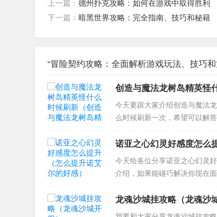
上一篇：
德州扑克攻略：如何在游戏中取得胜利
下一篇：
暗黑世界攻略：完全指南、技巧和秘籍
“冒险契约攻略：全面解析游戏玩法、技巧和策
创造与魔法龙树岛精英怪
次）
今天要跟大家介绍创造与魔法龙
么时候刷新一次，希望可以解答
在哪 2、创魔幻龙刷新时间 3
刷新时间 创造与魔法...
诺亚之心幻灵好感度怎么
今天给各位分享诺亚之心幻灵好
介绍，如果能碰巧解决你现在面
亚之心香槟怎么做 2、天下手游
诺亚之心香槟怎么...
龙魂沙城挂攻略（龙魂沙
我要和大家分享龙魂沙城挂攻略