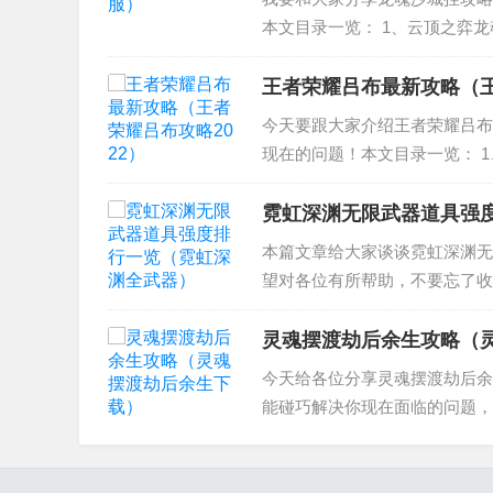
本文目录一览： 1、云顶之弈龙
《沙城之战(送千元充值)》怎么
备攻略 1、云顶之...
王者荣耀吕布最新攻略（王
今天要跟大家介绍王者荣耀吕布
现在的问题！本文目录一览： 
3、王者荣耀杀神吕布攻略 4
6、请...
霓虹深渊无限武器道具强
本篇文章给大家谈谈霓虹深渊无
望对各位有所帮助，不要忘了收藏
深渊什么武器最好用 3、霓虹深
最强道具十大排...
灵魂摆渡劫后余生攻略（
今天给各位分享灵魂摆渡劫后余
能碰巧解决你现在面临的问题，
顶的蓝图怎么拿 2、灵魂摆渡人后记
余生...