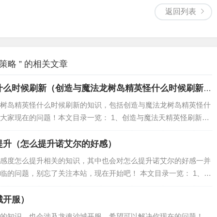
返回列表
略 ” 的相关文章
什么时候刷新（创造与魔法龙树岛精英怪什么时候刷新一
树岛精英怪什么时候刷新的知识，包括创造与魔法龙树岛精英怪什
大家现在的问题！本文目录一览： 1、创造与魔法天精英怪刷新点
、创造与魔法纳坦岛精英怪刷新时间 4、创造与魔法龙树岛符文幽魂
提升（怎么提升诺艾尔的好感）
感度怎么提升相关的知识，其中也会对怎么提升诺艾尔的好感一并
临的问题，别忘了关注本站，现在开始吧！ 本文目录一览： 1、诺
红钻怎么白嫖 3、诺亚之心可可喜欢吃什么 4、诺亚之心幻灵搭配
城开服）
的知识，也会涉及龙魂沙城开服，希望可以解决你现在的问题！