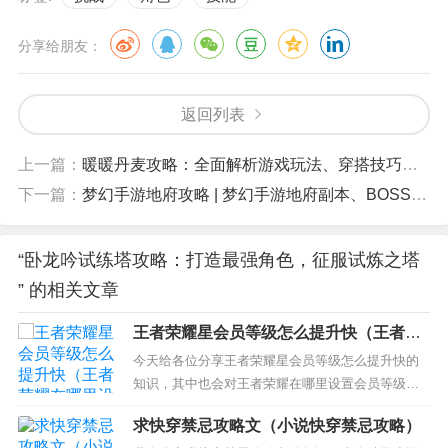
分享给朋友：
返回列表
上一篇：
暖暖丹麦攻略：全面解析游戏玩法、穿搭技巧和收集指南
下一篇：
梦幻手游地府攻略 | 梦幻手游地府副本、BOSS、装备获取攻略详解
“卧龙吟试练塔攻略：打造最强角色，征服试炼之塔
” 的相关文章
王者荣耀星会员等级怎么提升快（王者荣
耀在哪里设置会员等级）
今天给各位分享王者荣耀星会员等级怎么提升快的
知识，其中也会对王者荣耀在哪里设置会员等级进
行解释，如果能碰巧解决你现在面临的问题，别忘
求快穿禁忌攻略文（小说快穿禁忌攻略）
了关注本站，现在开始吧！ 本文目录一览： 1、王