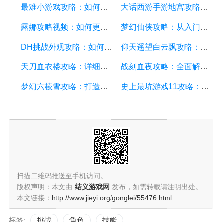
最难小游戏攻略：如何通关这款挑战极限的游戏
大话西游手游地宫攻略：探索地宫，赢取珍宝
露娜攻略视频：如何更好地玩转这款热门游戏
梦幻仙侠攻略：从入门到精通的游戏攻略详解
DH挑战外观攻略：如何轻松获取想要的外观
仰天遥望白云飘攻略：攀登天际，探索云海的冒险之旅
天刀血衣楼攻略：详细解析如何通关
战刻血夜攻略：全面解析游戏玩法和技巧
梦幻六棱雪攻略：打造最强战队，探索冒险世界
史上最坑游戏11攻略：如何在这个充满挑战的游戏中取得胜利？
扫描二维码推送至手机访问。
版权声明：本文由
结义游戏网
发布，如需转载请注明出处。
本文链接：
http://www.jieyi.org/gonglei/55476.html
标签:
挑战
角色
技能