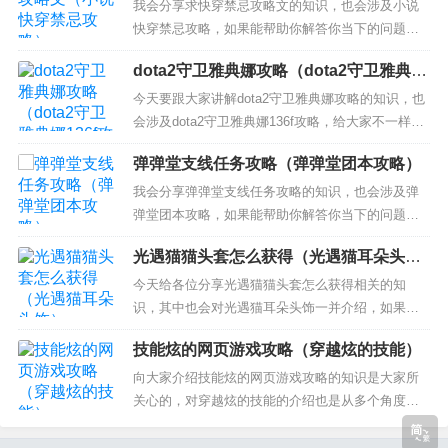
者荣耀星会员怎么快速升级 2、王者荣耀升15级最
我会分享求快穿禁忌攻略文的知识，也会涉及小说
快方法 3、星会员怎么升级 4、王者星会员等级怎么
快穿禁忌攻略，如果能帮助你解答你当下的问题，
提升...
别忘记关注我们吧！ 本文目录一览： 1、求女主快
dota2守卫雅典娜攻略（dota2守卫雅典娜
穿攻略小说要好看的哦 2、求书:急求快穿攻略文
136f攻略）
3、什么快穿小说，综穿小说好看？推荐几本 求女主
今天要跟大家讲解dota2守卫雅典娜攻略的知识，也
快穿攻略小说要好看的哦 符合这一类型的小说如
会涉及dota2守卫雅典娜136f攻略，给大家不一样的
下： 《快穿...
解决方案！ 本文目录一览： 1、守卫雅典娜的攻略
弹弹堂支线任务攻略（弹弹堂团本攻略）
是什么？ 2、dota2守卫雅典娜冥王篇怎么觉醒 3、d
ota2守卫雅典娜怎么升级基地 4、dota2守护雅典娜
我会分享弹弹堂支线任务攻略的知识，也会涉及弹
神佑宝石怎么弄 守卫雅...
弹堂团本攻略，如果能帮助你解答你当下的问题，
别忘记关注我们吧！ 本文目录一览： 1、百度弹弹
光遇猫猫头套怎么获得（光遇猫耳朵头
堂3支线任务的神器怎样凑齐 2、弹弹堂怎么搞真·
饰）
天使之赐？ 3、弹弹堂怎么玩?弹弹堂玩法入门攻略
今天给各位分享光遇猫猫头套怎么获得相关的知
4、弹弹堂猫找铃铛怎么过 百度弹弹堂3支线任务
识，其中也会对光遇猫耳朵头饰一并介绍，如果能
的...
碰巧解决你现在面临的问题，别忘了关注本站，现
技能炫的网页游戏攻略（穿越炫的技能）
在开始吧！ 本文目录一览： 1、猫猫头在哪兑换
2、光遇怎么获得猫猫头 光遇获得猫猫头方法 3、光
向大家介绍技能炫的网页游戏攻略的知识是大家所
遇猫猫头在哪里换 4、光遇万圣节猫猫头在哪 5、光
关心的，对穿越炫的技能的介绍也是从多个角度来
遇猫猫...
解答，希望可以让大家解决现在的问题！ 本文目录
一览： 1、请大家推荐个网页游戏玩玩 2、霸刀传奇