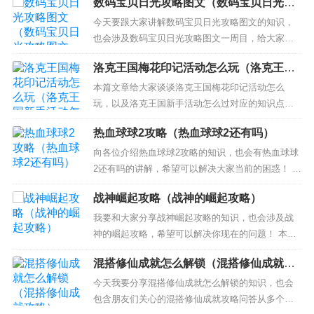
数码宝贝日光攻略图文（数码宝贝日光攻
略图文一周目）
今天要跟大家讲解数码宝贝日光攻略图文的知识，
也会涉及数码宝贝日光攻略图文一周目，给大家不
一样的解决方案！ 本文目录一览： 1、数码宝贝日
洛克王国梅花印记活动怎么玩（洛克王国
光图文攻略 2、求数码宝贝日光版 图文攻略 3、数
新手活动怎么过）
码宝贝日光攻略 数码宝贝日光图文攻略 身为ライト
本篇文章给大家谈谈洛克王国梅花印记活动怎么
ファング一员的主角来到斗技场后，和朋友一起观
玩，以及洛克王国新手活动怎么过对应的知识点，
看了一场比赛...
希望对各位有所帮助，不要忘了收藏本站喔。 本文
热血球球2攻略（热血球球2还有吗）
目录一览： 1、洛克王国冬至数九颜料最佳配比 2、
洛克王国梦里的颜色活动在哪 3、洛克王国梅花印章
向各位介绍热血球球2攻略的知识，也会有热血球球
有什么用 4、2015洛克王国近期有什厶活动 洛克王
2还有吗的讲解，希望可以解决大家当前的困惑！ 本
国冬...
文目录一览： 1、热血球球2攻守怎么玩全攻略 攻守
战神崛起攻略（战神的崛起攻略）
各位置完全讲解 2、热血球球2攻略 3、热血足球2怎
么玩？ 热血球球2攻守怎么玩全攻略 攻守各位置完
我要和大家分享战神崛起攻略的知识，也会涉及战
全讲解 2-3-1C由单前锋 双前腰 单后腰...
神的崛起攻略，希望可以解决你现在的问题！ 本文
目录一览： 1、战神崛起3.0巅峰半仙怎么做?? 2、
混搭修仙成就怎么解锁（混搭修仙成就攻
战神崛起4.1攻略跑跑神器怎么用 3、我的世界冒险
略）
者传说阿瑞斯怎么获得 4、战神的崛起4.1通关攻略
今天我要分享混搭修仙成就怎么解锁的知识，也会
5、求魔兽争霸3冰封王座，战神的崛起...
包含朋友们关心的混搭修仙成就攻略问答从多个角