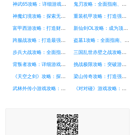
神武65攻略：详细游戏攻略方面的描述
鬼刃攻略：全面指南、技巧和秘籍，助你成为顶尖玩家
神魔幻境攻略：探索无尽的魔幻世界，成为顶尖玩家
重装机甲攻略：打造强大机甲，征服战场的终极指南
富甲西游攻略：打造财富王国的终极指南
新仙剑OL攻略：成为顶级仙侠大侠的秘诀与技巧
跨服战攻略：打造最强战队，征服多个服务器
盗墓1攻略：全面指南、秘籍和技巧
步兵大战攻略：全面指南及游戏技巧分享
三国乱世赤壁之战攻略：详细游戏攻略方面的描述
背叛者攻略：详细游戏攻略方面的描述
挑战极限攻略：突破游戏难关的终极指南
《天空之剑》攻略：探索天空的冒险之旅
梁山传奇攻略：打造强大的英雄团队，征服江湖的必备指南
武林外传小游戏攻略：全面解析游戏技巧、角色选择和剧情推进
《对对碰》游戏攻略：成为高手的秘籍