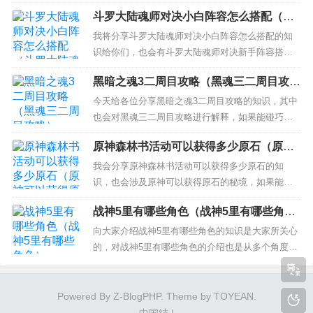
解决你们现在的问题！ 本文目录一览： 1、光遇id1
斗罗大陆魂师对决小白阵容怎么搭配（斗
3开头是什么季节 2、光遇所有季节顺序 3、光遇表
罗大陆魂师对决新手阵容搭配）
演季什么时候开始 4、表演季什么时候开始 光遇id1
我将分享斗罗大陆魂师对决小白阵容怎么搭配的知
3开头是什么季节 光遇id13开头是表演季：...
识给你们，也会有斗罗大陆魂师对决新手阵容搭配
的讲解，希望可以解决你们现在的问题！ 本文目录
黑暗之魂3二周目攻略（黑魂三二周目攻
一览： 1、《斗罗大陆：魂师对决》海魔女阵容搭配
略）
推荐 2、斗罗大陆魂师对决阵容推荐 3、斗罗大陆魂
今天给各位分享黑暗之魂3二周目攻略的知识，其中
师对决平民最强阵容 4、《斗罗大陆：魂师对决》小
也会对黑魂三二周目攻略进行解释，如果能碰巧解
白阵容搭...
决你现在面临的问题，别忘了关注本站，现在开始
原神森林书活动可以获得多少原石（原神
吧！ 本文目录一览： 1、黑暗之魂3武器还原mod开
可以获得原石的秘境）
不了下周目 2、《黑暗之魂3》二周目可以继承什么
我会分享原神森林书活动可以获得多少原石的知
东西? 3、黑暗之魂3 二周目继承物品攻略 二周目可
识，也会涉及原神可以获得原石的秘境，如果能帮
以继承...
助你解答你当下的问题，别忘记关注我们吧！ 本文
战神5里有哪些角色（战神5里有哪些角
目录一览： 1、森林书做完有多少原石 2、原神深林
色）
书给多少原石 3、森林书全部打勾有奖励吗 4、森林
向大家介绍战神5里有哪些角色的知识是大家所关心
书一共多少原石 森林书做完有多少原石 森林开卷任
的，对战神5里有哪些角色的介绍也是从多个角度来
务原...
解答，希望可以让大家解决现在的问题！ 本文目录
一览： 1、战神5怎么发现提尔是坏人 2、战神五有
瑟瑟吗 3、战神5有海拉吗 4、战神5芙蕾雅是敌人吗
Powered By
Z-BlogPHP
. Theme by
TOYEAN
.
战神5怎么发现提尔是坏人 战神5中有非常多的...