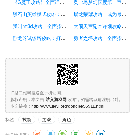
《G魔王攻略》全面详解，助你成为顶尖玩家
奥比岛梦幻国度第一宫攻略：探索梦幻世界的奇妙冒险
黑石山英雄模式攻略：成为顶尖玩家的必备指南
屠龙荣耀攻略：成为最强勇士的终极指南
我叫mt3d攻略：全面指南、技巧和秘籍揭秘
大闹天宫副本详细攻略：如何轻松通关大闹天宫副本
卧龙吟试练塔攻略：打造最强角色，征服试炼之塔
勇者之塔攻略：全面指南、技巧和策略解析
扫描二维码推送至手机访问。
版权声明：本文由
结义游戏网
发布，如需转载请注明出处。
本文链接：
http://www.jieyi.org/gonglei/55511.html
标签:
技能
游戏
角色
分享给朋友：