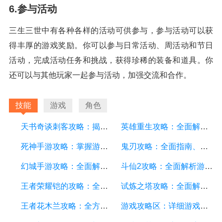
6.参与活动
三生三世中有各种各样的活动可供参与，参与活动可以获
得丰厚的游戏奖励。你可以参与日常活动、周活动和节日
活动，完成活动任务和挑战，获得珍稀的装备和道具。你
还可以与其他玩家一起参与活动，加强交流和合作。
技能
游戏
角色
天书奇谈刺客攻略：揭秘最强刺客技巧，助你成为顶尖玩家
英雄重生攻略：全面解析游戏中的技巧和策略
死神手游攻略：掌握游戏技巧，轻松成为顶级玩家
鬼刃攻略：全面指南、技巧和秘籍，助你成为顶尖玩家
幻城手游攻略：全面解析游戏技巧、装备选择和副本攻略
斗仙2攻略：全面解析游戏技巧、副本攻略、装备养成和战斗策略
王者荣耀铠的攻略：全面解析铠的技能、装备、打法和团队配合
试炼之塔攻略：全面解析游戏技巧与策略，帮你征服每一层塔
王者花木兰攻略：全方位解析花木兰的技能、装备和打法
游戏攻略区：详细游戏攻略方面的描述