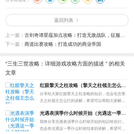
返回列表
上一篇：
古剑奇谭星蕴加点攻略：打造无敌战队，征服九州大陆
下一篇：
商道比赛攻略：打造成功的商业帝国
“三生三世攻略：详细游戏攻略方面的描述 ” 的相关
文章
红眼擎天之柱攻略（擎天之柱领主怎么
打）
分享给大家红眼擎天之柱攻略的知识，也会包含擎
天之柱领主怎么打的讲解，希望可以帮助大家解决
现在的问题！ 本文目录一览： 1、暴走擎天之柱怎
光遇表演季什么时候开始（光遇这一季什
么打 2、dnf擎天之柱详细攻略 3、dnf擎天之柱怎么
么时候结束）
打 dnf擎天之柱打法攻略 4、DNF擎天之柱副本怎么
我将分享光遇表演季什么时候开始的知识给你们，
打 5、擎天之柱第一个门怎么打 6...
也会有光遇这一季什么时候结束的讲解，希望可以