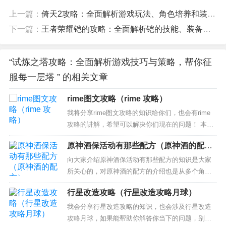
上一篇：
倚天2攻略：全面解析游戏玩法、角色培养和装备获取
下一篇：
王者荣耀铠的攻略：全面解析铠的技能、装备、打法和团队配合
“试炼之塔攻略：全面解析游戏技巧与策略，帮你征
服每一层塔 ” 的相关文章
rime图文攻略（rime 攻略）
我将分享rime图文攻略的知识给你们，也会有rime
攻略的讲解，希望可以解决你们现在的问题！ 本文
目录一览： 1、Rime 输入法使用前需要知道哪些知
原神酒保活动有那些配方（原神酒的配
识？ 2、rime低特效要多少配置 最低的配置攻略
方）
3、使命召唤6 攻略 4、rime全特效要什么配置 推荐
向大家介绍原神酒保活动有那些配方的知识是大家
的配置攻略 Rime 输入...
所关心的，对原神酒的配方的介绍也是从多个角度
来解答，希望可以让大家解决现在的问题！ 本文目
行星改造攻略（行星改造攻略月球）
录一览： 1、原神甜心果酒壶怎么配 2、原神完美酒
保下午茶饮品是啥 3、原神有冲击性的咖啡什么意思
我会分享行星改造攻略的知识，也会涉及行星改造
4、原神酒保活动什么时候结束 5、原神酒保卖的酒
攻略月球，如果能帮助你解答你当下的问题，别忘