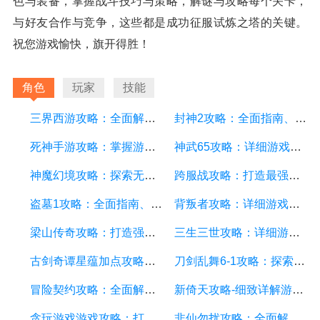
色与装备，掌握战斗技巧与策略，解谜与攻略每个关卡，
与好友合作与竞争，这些都是成功征服试炼之塔的关键。
祝您游戏愉快，旗开得胜！
角色
玩家
技能
三界西游攻略：全面解析三界西游游戏玩法、角色、装备与副本
封神2攻略：全面指南、技巧与秘籍解析
死神手游攻略：掌握游戏技巧，轻松成为顶级玩家
神武65攻略：详细游戏攻略方面的描述
神魔幻境攻略：探索无尽的魔幻世界，成为顶尖玩家
跨服战攻略：打造最强战队，征服多个服务器
盗墓1攻略：全面指南、秘籍和技巧
背叛者攻略：详细游戏攻略方面的描述
梁山传奇攻略：打造强大的英雄团队，征服江湖的必备指南
三生三世攻略：详细游戏攻略方面的描述
古剑奇谭星蕴加点攻略：打造无敌战队，征服九州大陆
刀剑乱舞6-1攻略：探索副本、培养角色和战斗技巧详解
冒险契约攻略：全面解析游戏玩法、技巧和策略
新倚天攻略-细致详解游戏攻略，助你成为顶级侠客
贪玩游戏游戏攻略：打造最强角色的详细指南
非仙勿扰攻略：全面解析游戏攻略技巧、剧情解读和角色培养