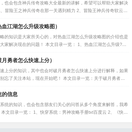
，也会包含神兵传奇攻略大全最新的讲解，希望可以帮助大家解决
1、冒险王之神兵传奇在那一关遇到精力 2、冒险王神兵传奇软云坡
神兵传奇攻略 冒险王之神兵传奇在那一关遇到精力 冒险王之神兵传奇
热血江湖怎么升级攻略图）
略的知识是大家所关心的，对热血江湖怎么升级攻略图的介绍也是
大家解决现在的问题！ 本文目录一览： 1、热血江湖怎么升级?
 3、热血江湖新区怎样升级 4、热血江湖 如何快速升级 5、热血江
破月勇者怎么快速上分）
速上分的知识，其中也会对破月勇者怎么快速上分进行解释，如果
别忘了关注本站，现在开始吧！ 本文目录一览：关于破月勇者怎
上分的介绍到此就结束了，不知道你从中找到你需要的信息了吗
息，记得收藏...
统的信息
系统的知识，也会包含朋友们关心的问答从多个角度来解答，我希
本文目录一览： 1、快穿系统：男神攻略手册txt百度云 2、《快穿
线阅读全文，求百度网盘云资源 3、《[快穿]男神攻略手册》txt下