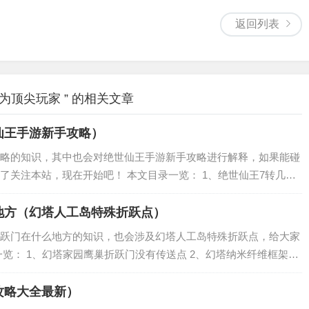
返回列表
顶尖玩家 ” 的相关文章
仙王手游新手攻略）
略的知识，其中也会对绝世仙王手游新手攻略进行解释，如果能碰
了关注本站，现在开始吧！ 本文目录一览： 1、绝世仙王7转几级
玩 3、绝世仙王六转几次任务 绝世仙王7转几级开始 绝世仙王7转五
地方（幻塔人工岛特殊折跃点）
跃门在什么地方的知识，也会涉及幻塔人工岛特殊折跃点，给大家
览： 1、幻塔家园鹰巢折跃门没有传送点 2、幻塔纳米纤维框架星
点位置介绍 4、幻塔人工岛探测仪找不到探索点怎么回事 幻塔家园
攻略大全最新）