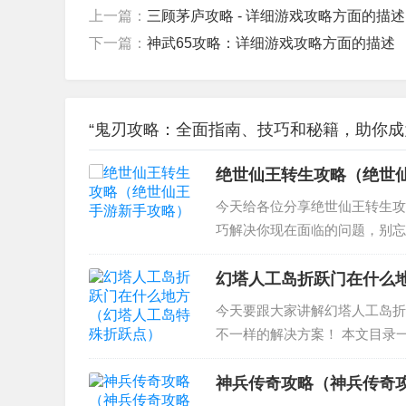
上一篇：
三顾茅庐攻略 - 详细游戏攻略方面的描述
下一篇：
神武65攻略：详细游戏攻略方面的描述
“鬼刃攻略：全面指南、技巧和秘籍，助你成为
绝世仙王转生攻略（绝世
今天给各位分享绝世仙王转生攻
巧解决你现在面临的问题，别忘
开始 2、绝世仙王转世系统怎么
百五十级开始的。在...
幻塔人工岛折跃门在什么
今天要跟大家讲解幻塔人工岛折
不一样的解决方案！ 本文目录一
门在哪 3、《幻塔》第四区风景
鹰巢折跃门没有传...
神兵传奇攻略（神兵传奇