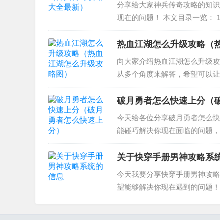
分享给大家神兵传奇攻略的知识
现在的问题！ 本文目录一览： 
boss怎么打？ 3、冒险王之
是一款经典的横版冒...
热血江湖怎么升级攻略（
向大家介绍热血江湖怎么升级攻
从多个角度来解答，希望可以让
2、“热血江湖”新手怎么升级快？
湖 怎么升...
破月勇者怎么快速上分（
今天给各位分享破月勇者怎么快
能碰巧解决你现在面临的问题，
么快速上分和破月勇者怎么快速
？如果你还想了解更多这方面的信
关于快穿手册男神攻略系
今天我要分享快穿手册男神攻略
望能够解决你现在遇到的问题！ 
系统：男神攻略手册》txt下载在
载在线阅读...