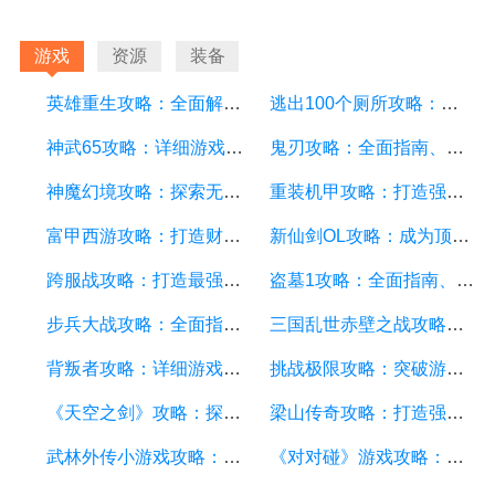
游戏
资源
装备
英雄重生攻略：全面解析游戏中的技巧和策略
逃出100个厕所攻略：详细游戏攻略方面的描述
神武65攻略：详细游戏攻略方面的描述
鬼刃攻略：全面指南、技巧和秘籍，助你成为顶尖玩家
神魔幻境攻略：探索无尽的魔幻世界，成为顶尖玩家
重装机甲攻略：打造强大机甲，征服战场的终极指南
富甲西游攻略：打造财富王国的终极指南
新仙剑OL攻略：成为顶级仙侠大侠的秘诀与技巧
跨服战攻略：打造最强战队，征服多个服务器
盗墓1攻略：全面指南、秘籍和技巧
步兵大战攻略：全面指南及游戏技巧分享
三国乱世赤壁之战攻略：详细游戏攻略方面的描述
背叛者攻略：详细游戏攻略方面的描述
挑战极限攻略：突破游戏难关的终极指南
《天空之剑》攻略：探索天空的冒险之旅
梁山传奇攻略：打造强大的英雄团队，征服江湖的必备指南
武林外传小游戏攻略：全面解析游戏技巧、角色选择和剧情推进
《对对碰》游戏攻略：成为高手的秘籍