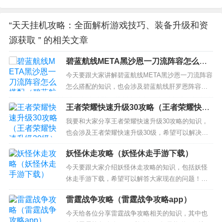
“天天挂机攻略：全面解析游戏技巧、装备升级和资
源获取 ” 的相关文章
碧蓝航线META黑沙恩一刀流阵容怎么搭
配（碧蓝航线肝罗恩阵容）
今天要跟大家讲解碧蓝航线META黑沙恩一刀流阵容
怎么搭配的知识，也会涉及碧蓝航线肝罗恩阵容，
给大家不一样的解决方案！ 本文目录一览： 1、碧
王者荣耀快速升级30攻略（王者荣耀快速
蓝航线阵容搭配 2、碧蓝航线新手阵容如何搭配 3、
升级30级）
碧蓝航线各阵营常用阵容搭配攻略大全 4、碧蓝航线
我要和大家分享王者荣耀快速升级30攻略的知识，
新手阵容怎么搭配 5、碧蓝航线沙恩霍斯特怎么搭...
也会涉及王者荣耀快速升级30级，希望可以解决你
现在的问题！ 本文目录一览： 1、王者荣耀秒升30
妖怪休走攻略（妖怪休走手游下载）
级方法 2、王者荣耀怎么快速30级 王者荣耀如何快
速30级 3、王者荣耀如何快速升30级？ 4、王者荣耀
今天要跟大家介绍妖怪休走攻略的知识，包括妖怪
怎么升级快到30级 5、王者荣耀如何...
休走手游下载，希望可以解答大家现在的问题！本
文目录一览： 1、小妖，休走！——抓住“小我”的“信
雷霆战争攻略（雷霆战争攻略app）
号兵” 2、4399妖怪休走的绿色装备怎么得？ 3、西
游记里 悟空经常说的“妖怪休走”原话是怎么说的啊
今天给各位分享雷霆战争攻略相关的知识，其中也