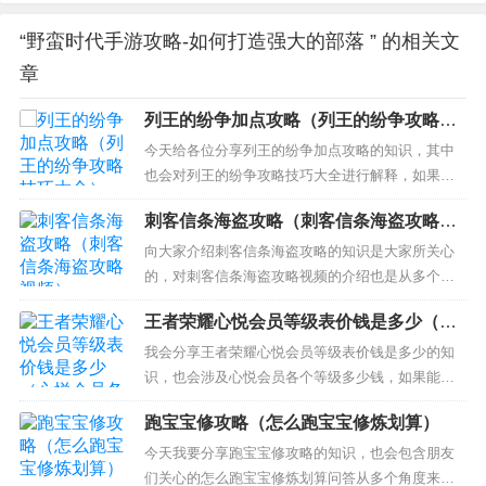
“野蛮时代手游攻略-如何打造强大的部落 ” 的相关文
章
列王的纷争加点攻略（列王的纷争攻略技
巧大全）
今天给各位分享列王的纷争加点攻略的知识，其中
也会对列王的纷争攻略技巧大全进行解释，如果能
碰巧解决你现在面临的问题，别忘了关注本站，现
刺客信条海盗攻略（刺客信条海盗攻略视
在开始吧！ 本文目录一览： 1、《列王的纷争》中
频）
兵种搭配攻略有哪些？ 2、列王的纷争技能怎么加点
向大家介绍刺客信条海盗攻略的知识是大家所关心
技能加点解析 3、列王的纷争怎么加点最好 技能点
的，对刺客信条海盗攻略视频的介绍也是从多个角
如何分配...
度来解答，希望可以让大家解决现在的问题！ 本文
王者荣耀心悦会员等级表价钱是多少（心
目录一览： 1、PSP的刺客信条全攻略！(要文字)
悦会员各个等级多少钱）
2、刺客信条：海盗奇航截图、存档使用指南 3、刺
我会分享王者荣耀心悦会员等级表价钱是多少的知
客信条奥德赛海盗聚落宝箱位置 4、刺客信条:海盗
识，也会涉及心悦会员各个等级多少钱，如果能帮
中宝藏...
助你解答你当下的问题，别忘记关注我们吧！ 本文
跑宝宝修攻略（怎么跑宝宝修炼划算）
目录一览： 1、腾讯心悦会员等级一共有多少 2、王
者荣耀vip等级对应消费 3、想要每年保持在心悦4
今天我要分享跑宝宝修攻略的知识，也会包含朋友
级，差不多每年需要充值多少？ 腾讯心悦会员等级
们关心的怎么跑宝宝修炼划算问答从多个角度来解