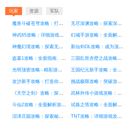
玩家
资源
军队
魔兽斗破苍穹攻略：打造最强战队、掌握绝世神技
无尽深渊攻略：探索深渊的秘密，成为最强战士
神武65攻略：详细游戏攻略方面的描述
幻城手游攻略：全面解析游戏技巧、装备选择和副本攻略
神魔幻境攻略：探索无尽的魔幻世界，成为顶尖玩家
新仙剑OL攻略：成为顶级仙侠大侠的秘诀与技巧
盗墓1攻略：全面指南、秘籍和技巧
三国乱世赤壁之战攻略：详细游戏攻略方面的描述
光明顶密攻略 - 精彩游戏攻略分享，助你征服光明顶的挑战
王国纪元新手攻略：全面解析游戏基础、升级策略和资源管理
攻沙新手攻略：打造你的战争帝国，征服沙漠世界
挑战极限攻略：突破游戏难关的终极指南
《天空之剑》攻略：探索天空的冒险之旅
武林外传小游戏攻略：全面解析游戏技巧、角色选择和剧情推进
斗仙2攻略：全面解析游戏技巧、副本攻略、装备养成和战斗策略
试炼之塔攻略：全面解析游戏技巧与策略，帮你征服每一层塔
沼泽庄园攻略：探索秘密、击败怪物、解谜全指南
TNT攻略：详细游戏攻略方面的描述