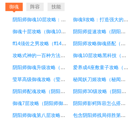
御魂
阵容
技能
阴阳师御魂10层攻略：打造强大的御魂阵容，轻松征服挑战
御魂9攻略：打造强大的队伍，挑战更高级别的副本
御魂十层攻略（御魂10层攻略）
阴阳师提速攻略（阴阳师提速的式神排行）
ff14须佐之男攻略（ff14须佐之男坐骑）
阴阳师攻略御魂搭配（阴阳师攻略御魂搭配推荐）
攻略式神的一百种方法（穿越攻略式神）
御魂10层攻略黑科技（御魂十层攻略2021）
阴阳师御魂升级攻略（阴阳师御魂提升）
爱养成4座敷童子攻略（爱养成4事件触发时间）
莹草高级御魂攻略（莹草御魂搭配表2020）
秘闻妖刀姬攻略（秘闻副本妖刀姬十层怎么过）
阴阳师配魂攻略（阴阳师如何配御魂）
阴阳师30级攻略（阴阳师30级攻略图）
御魂7层攻略（阴阳师御魂七层怎么打）
阴阳师影鳄阵容怎么搭配（影鳄恐怖吗）
阴阳师御魂第八层攻略（阴阳师御魂8层怎么打）
包含阴阳师残局得胜第二关雀食身怎么通过的词条