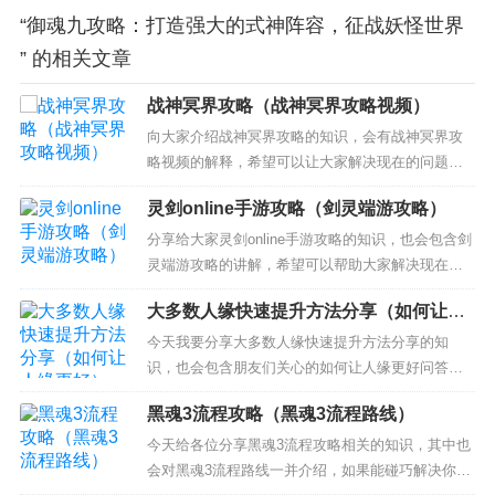
“御魂九攻略：打造强大的式神阵容，征战妖怪世界
” 的相关文章
战神冥界攻略（战神冥界攻略视频）
向大家介绍战神冥界攻略的知识，会有战神冥界攻
略视频的解释，希望可以让大家解决现在的问题！
本文目录一览： 1、ps2战神1 到冥界怎么过？ 2、
灵剑online手游攻略（剑灵端游攻略）
战神4冥界门怎么开 3、PSP 战神 奥林匹斯之链 ，
冥界这一关，刚开始就难住了，这个地方怎么过去
分享给大家灵剑online手游攻略的知识，也会包含剑
啊…… ps2战神1 到冥界怎么过？ 连跳，跳起...
灵端游攻略的讲解，希望可以帮助大家解决现在的
问题！ 本文目录一览： 1、灵剑online手游哪个职业
大多数人缘快速提升方法分享（如何让人
好 2、灵剑online射手怎么加属性点？ 3、灵剑onlin
缘更好）
e手游有弓箭手的？ 4、灵剑手游哪一个角色无限拔
今天我要分享大多数人缘快速提升方法分享的知
剑 灵剑online手游...
识，也会包含朋友们关心的如何让人缘更好问答从
多个角度来解答，我希望能够解决你现在遇到的问
黑魂3流程攻略（黑魂3流程路线）
题！ 本文目录一览： 1、怎么提高自己的人缘？？
2、如何让人缘好起来 3、大多数人缘怎么增加 4、
今天给各位分享黑魂3流程攻略相关的知识，其中也
如何提升自己的人缘? 5、大多数人缘怎么提升 6...
会对黑魂3流程路线一并介绍，如果能碰巧解决你现