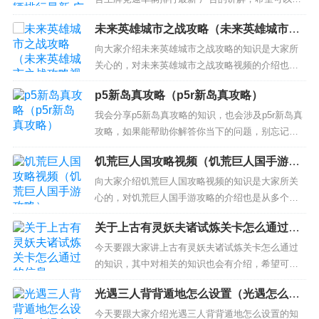
助大家解决现在的问题！ 本文目录一览： 1、《王
未来英雄城市之战攻略（未来英雄城市之
牌竞速》领克03强度解析 2、王牌竞速保时捷918什
战攻略视频）
么时候上线? 3、《王牌竞速》天平位赛车哈迪斯介
向大家介绍未来英雄城市之战攻略的知识是大家所
绍 《王牌竞速》领克03强度解析 王牌 竞速...
关心的，对未来英雄城市之战攻略视频的介绍也是
从多个角度来解答，希望可以让大家解决现在的问
p5新岛真攻略（p5r新岛真攻略）
题！ 本文目录一览： 1、漫威未来之战怎么玩 英雄
相克攻略 2、漫威未来之战初期英雄如何选择攻略推
我会分享p5新岛真攻略的知识，也会涉及p5r新岛真
荐 3、漫威未来之战新手怎么玩 新手玩法必备攻略
攻略，如果能帮助你解答你当下的问题，别忘记关
漫威未来之...
注我们吧！ 本文目录一览： 1、女神异闻录5新岛真
饥荒巨人国攻略视频（饥荒巨人国手游攻
跟踪怎么触发 2、p5r新岛_boss怎么打 3、女神异闻
略）
录5新岛真coop提升方法 怎么攻略新岛真 4、p5新
向大家介绍饥荒巨人国攻略视频的知识是大家所关
岛_殿堂流程 女神异闻录5新...
心的，对饥荒巨人国手游攻略的介绍也是从多个角
度来解答，希望可以让大家解决现在的问题！ 本文
关于上古有灵妖夫诸试炼关卡怎么通过的
目录一览： 1、《饥荒巨人国》和原版有什么区别?
信息
2、饥荒巨人国度怎么玩 饥荒巨人国度初期流程攻略
今天要跟大家讲上古有灵妖夫诸试炼关卡怎么通过
介绍 3、饥荒巨人国冬天怎么过 4、《饥荒》海难与
的知识，其中对相关的知识也会有介绍，希望可以
巨人国...
帮助大家解答当下的疑问！ 本文目录一览： 1、
光遇三人背背遁地怎么设置（光遇怎么反
《上古有灵妖》轩辕试炼通关攻略 2、上古有灵妖九
向遁地）
尾妖狐试炼怎么过 3、上古有灵妖保护狗狗3-2怎么
今天要跟大家介绍光遇三人背背遁地怎么设置的知