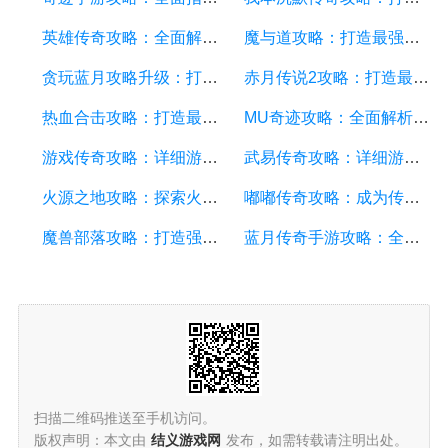
英雄传奇攻略：全面解析游戏技巧、装备选择和副本攻略
魔与道攻略：打造最强角色，征服无尽战场
贪玩蓝月攻略升级：打造强大角色的终极指南
赤月传说2攻略：打造最强角色，征战无敌战场详细攻略
热血合击攻略：打造最强角色的必备技巧与策略
MU奇迹攻略：全面解析游戏技巧、职业选择和装备强化
游戏传奇攻略：详细游戏攻略方案，让您在游戏中脱颖而出
武易传奇攻略：详细游戏攻略方面的描述
火源之地攻略：探索火焰的秘境，击败强敌，成为火源之主
嘟嘟传奇攻略：成为传奇的关键技巧与策略
魔兽部落攻略：打造强大的部落帝国，征战艾泽拉斯大陆
蓝月传奇手游攻略：全面解析游戏技巧、装备提升和战斗策略
扫描二维码推送至手机访问。
版权声明：本文由
结义游戏网
发布，如需转载请注明出处。