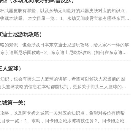
哪些（永劫无间最好的武器皮肤）
杯武器皮肤有哪些，以及永劫无间最好的武器皮肤对应的知识点，
收藏本站喔。 本文目录一览： 1、永劫无间凌霄宝箱有哪些东西
、永劫无间长剑武器皮肤一览 永劫无间长剑武器皮肤如何获得 4、
京迪士尼游玩攻略）
略的知识，也会涉及日本东京迪士尼游玩攻略，给大家不一样的解
求东京迪斯尼乐园攻略~ 2、东京迪士尼吃饭攻略（如何在东京迪士
迪士尼乐园，游玩5小时攻略，海洋区和陆地区哪个比较好？ 4、东京
三人篮球）
的知识，也会有街头三人篮球的讲解，希望可以解决大家当前的困
3街头篮球攻略的信息在本站都能找到，更多关于街头三人篮球的内
之城第一关）
攻略，以及阿卡姆之城第一关对应的知识点，希望对各位有所帮
目录一览： 1、求助，阿卡姆之城冰冻科技任务 2、阿卡姆之城泥
么爬升 求助，阿卡姆之城冰冻科技任务 先进入博物馆的决斗场，干