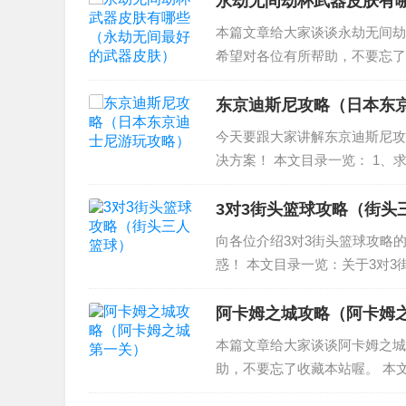
永劫无间劫杯武器皮肤有
本篇文章给大家谈谈永劫无间劫
希望对各位有所帮助，不要忘了
2、劫杯专属抽奖礼包有什么 3
劫杯冠军武器有什么...
东京迪斯尼攻略（日本东
今天要跟大家讲解东京迪斯尼攻
决方案！ 本文目录一览： 1、
尼与角色约饭） 3、日本东京
迪士尼乐园攻略...
3对3街头篮球攻略（街头
向各位介绍3对3街头篮球攻略
惑！ 本文目录一览：关于3对
容也可以在本站进行搜索。...
阿卡姆之城攻略（阿卡姆
本篇文章给大家谈谈阿卡姆之城
助，不要忘了收藏本站喔。 本文
面人怎么打 3、阿卡姆之城怎