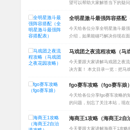
望可以帮助大家解答当下的疑问！
猎人物语全任务流程 3、怪物猎
怪物猎人...
全明星激斗最强阵容搭配
今天给各位分享全明星激斗最强
介绍，如果能碰巧解决你现在面
明星激斗最强阵容 2、全明星
强阵容 4、全明星激斗...
马戏团之夜流程攻略（马
今天要跟大家讲解马戏团之夜流
决方案！ 本文目录一览：把马
之夜花园攻略的知识喔。...
fgo赛车攻略（fgo赛车娘
今天给各位分享fgo赛车攻略的
的问题，别忘了关注本站，现在开
O国服第三章怎么打 第三章全关卡通关
海商王1攻略（海商王2自
今天要跟大家讲解海商王1攻略