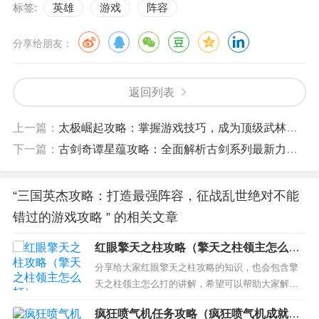
标签:
英雄
游戏
阵容
分享给朋友：
返回列表
上一篇：
太极崛起攻略：掌握游戏技巧，成为顶级武林高手
下一篇：
古剑奇谭星蕴攻略：全面解析古剑系列最新力作的游戏玩法和剧情
“三国英杰攻略：打造最强阵容，征战乱世绝对不能
错过的游戏攻略 ” 的相关文章
红眼擎天之柱攻略（擎天之柱领主怎么
打）
分享给大家红眼擎天之柱攻略的知识，也会包含擎
天之柱领主怎么打的讲解，希望可以帮助大家解决
现在的问题！ 本文目录一览： 1、暴走擎天之柱怎
疯狂喷气机任务攻略（疯狂喷气机成就另
么打 2、dnf擎天之柱详细攻略 3、dnf擎天之柱怎么