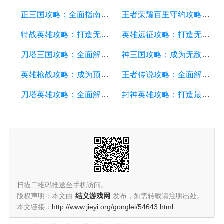
正三国攻略：全面指南、战略技巧、装备强化和英雄培养
王者荣耀百里守约攻略：打造强力射手的技巧与策略
特战英雄攻略：打造无敌团队，征服战场的秘诀
英雄远征攻略：打造无敌阵容，征服战场的终极指南
刀塔三国攻略：全面解析游戏技巧、英雄搭配和战略策略
神三国攻略：成为无敌的战略家，征服三国乱世
英雄枪战攻略：成为顶级英雄的关键技巧和战术策略
王者传说攻略：全面解析游戏技巧、英雄选择与战术策略
刀塔英雄攻略：全面解析游戏技巧、英雄策略和装备选择
封神英雄攻略：打造最强英雄阵容及游戏技巧分享
扫描二维码推送至手机访问。
版权声明：本文由
结义游戏网
发布，如需转载请注明出处。
本文链接：
http://www.jieyi.org/gonglei/54643.html