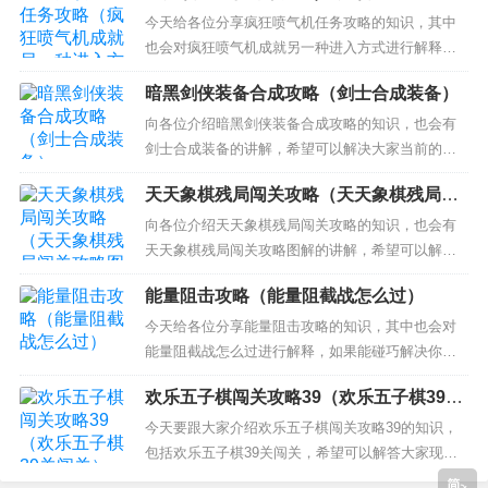
一种进入方式）
打 dnf擎天之柱打法攻略 4、DNF擎天之柱副本怎么
今天给各位分享疯狂喷气机任务攻略的知识，其中
打 5、擎天之柱第一个门怎么打 6...
也会对疯狂喷气机成就另一种进入方式进行解释，
如果能碰巧解决你现在面临的问题，别忘了关注本
暗黑剑侠装备合成攻略（剑士合成装备）
站，现在开始吧！ 本文目录一览： 1、疯狂喷气机
任务攻略 2、疯狂喷气机道具图片翻译 3、《疯狂喷
向各位介绍暗黑剑侠装备合成攻略的知识，也会有
气机》Jetpack Joyride攻略之驾驶器篇 疯狂喷气...
剑士合成装备的讲解，希望可以解决大家当前的困
惑！ 本文目录一览： 1、怎么合成装备？介绍一
天天象棋残局闯关攻略（天天象棋残局闯
下，完全不懂 2、求暗黑2的合成攻略 3、暗黑装备
关攻略图解）
合成问题 4、暗黑3天神传装备合成攻略心得 5、暗
向各位介绍天天象棋残局闯关攻略的知识，也会有
黑剑侠如何升级人物 怎么合成装备？介绍一下，完
天天象棋残局闯关攻略图解的讲解，希望可以解决
全...
大家当前的困惑！ 本文目录一览： 1、天天象棋残
能量阻击攻略（能量阻截战怎么过）
局挑战第61期怎么过 2、天天象棋闯关攻略楚汉争
霸1到30 3、天天象棋65关怎么过图解法 4、请问天
今天给各位分享能量阻击攻略的知识，其中也会对
天象棋143关怎么过 5、天天象棋243期残局...
能量阻截战怎么过进行解释，如果能碰巧解决你现
在面临的问题，别忘了关注本站，现在开始吧！ 本
欢乐五子棋闯关攻略39（欢乐五子棋39关
文目录一览： 1、dnf20人能量阻截战攻略boss怎么
闯关）
打 2、dnf能量阻截战怎么打 dnf能量阻截战打法详
今天要跟大家介绍欢乐五子棋闯关攻略39的知识，
解 3、dnf安图恩能量阻截战攻略1234图怎么...
包括欢乐五子棋39关闯关，希望可以解答大家现在
的问题！本文目录一览： 1、欢乐五子棋闯关47攻