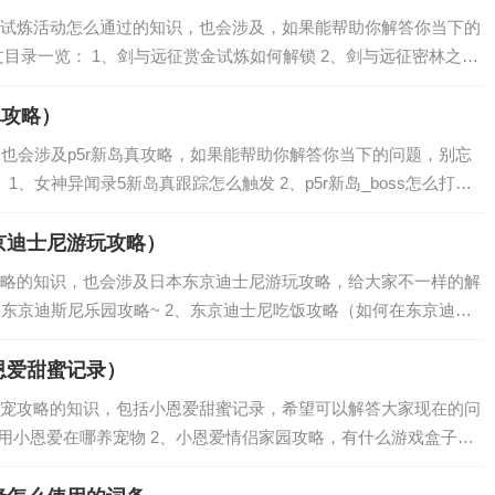
试炼活动怎么通过的知识，也会涉及，如果能帮助你解答你当下的
目录一览： 1、剑与远征赏金试炼如何解锁 2、剑与远征密林之刺
伦赏金试炼路线分享 3、剑与远征赏金试炼绿裔艾伦阵容怎么搭配
真攻略）
，也会涉及p5r新岛真攻略，如果能帮助你解答你当下的问题，别忘
1、女神异闻录5新岛真跟踪怎么触发 2、p5r新岛_boss怎么打
方法 怎么攻略新岛真 4、p5新岛_殿堂流程 女神异闻录5新...
京迪士尼游玩攻略）
略的知识，也会涉及日本东京迪士尼游玩攻略，给大家不一样的解
求东京迪斯尼乐园攻略~ 2、东京迪士尼吃饭攻略（如何在东京迪士
迪士尼乐园，游玩5小时攻略，海洋区和陆地区哪个比较好？ 4、东京
恩爱甜蜜记录）
宠攻略的知识，包括小恩爱甜蜜记录，希望可以解答大家现在的问
应用小恩爱在哪养宠物 2、小恩爱情侣家园攻略，有什么游戏盒子可
 4、小恩爱一共可以养多少只宠物，各需要什么等级 手机应用小恩