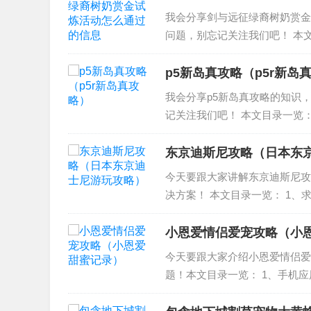
我会分享剑与远征绿裔树奶赏金
问题，别忘记关注我们吧！ 本文
艾伦赏金试炼攻略 密林之刺艾
赏金试炼绿裔艾伦阵容搭...
p5新岛真攻略（p5r新岛
我会分享p5新岛真攻略的知识
记关注我们吧！ 本文目录一览： 
3、女神异闻录5新岛真coop提升
东京迪斯尼攻略（日本东
今天要跟大家讲解东京迪斯尼攻
决方案！ 本文目录一览： 1、
尼与角色约饭） 3、日本东京
迪士尼乐园攻略...
小恩爱情侣爱宠攻略（小
今天要跟大家介绍小恩爱情侣爱
题！本文目录一览： 1、手机
以下狂 3、苹果小恩爱宠物在哪
爱在哪养宠物 (≧...