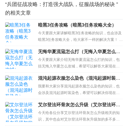
“兵团征战攻略：打造强大战队，征服战场的秘诀 ”
的相关文章
暗黑3任务攻略（暗黑3任务攻略大全）
今天要跟大家讲解暗黑3任务攻略的知识，也会涉及
暗黑3任务攻略大全，给大家不一样的解决方案！ 本
文目录一览： 1、《暗黑3》法师套装地下城任务怎
无悔华夏流寇怎么打（无悔入华夏怎么攻
样完成 目标线索有哪些 2、暗黑3冒险模式全攻略
城）
3、暗黑破坏神3恐惧之境任务怎么做 来这里看具体
今天要跟大家介绍无悔华夏流寇怎么打的知识，包
攻略 4、暗黑3卡奈魔盒的配方攻略 5、暗黑...
括无悔入华夏怎么攻城，希望可以解答大家现在的
问题！本文目录一览： 1、无悔华夏怎么看敌方阵容
混沌起源衣服怎么染色（混沌起源时装染
2、无悔华夏粮食卡住了 3、三国志战略版如何攻打
色）
流寇 4、无悔入华夏城里兵怎么调走 无悔华夏怎么
我要和大家分享混沌起源衣服怎么染色的知识，也
看敌方阵容 1.在无悔华夏手游，点选城池，点击流
会涉及混沌起源时装染色，希望可以解决你现在的
寇；...
问题！ 本文目录一览： 1、混沌起源幻彩装备几级
艾尔登法环骨灰怎么升级（艾尔登法环骨
开启 2、手游《混沌起源》封面那个白色衣服的小姐
灰升级加的多不多）
姐不能创建吗？ 3、混沌起源前期氪金买什么比较
今天给各位分享艾尔登法环骨灰怎么升级相关的知
好？ 混沌起源幻彩装备几级开启 混沌起源装备开启
识，其中也会对艾尔登法环骨灰升级加的多不多一
条件：——...
并介绍，如果能碰巧解决你现在面临的问题，别忘