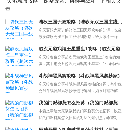
“失落城市攻略：探索废墟、解谜与战斗 ” 的相关文
章
骑砍三国无双攻略（骑砍无双三国主线详
细攻略）
今天要跟大家讲解骑砍三国无双攻略的知识，也会
涉及骑砍无双三国主线详细攻略，给大家不一样的
解决方案！ 本文目录一览： 1、骑马与砍杀无双三
超次元游戏海王星重生1攻略（超次元游戏
国主线攻略 2、骑马与砍杀无双三国秘籍 3、骑马与
海王星重生1业余动作游戏）
砍杀：三国无双的游戏攻略 骑马与砍杀无双三国主
今天给各位分享超次元游戏海王星重生1攻略的知
线攻略 1、黄巾军任务，杀10队黄巾军，必须手
识，其中也会对超次元游戏海王星重生1业余动作游
快，完成后回...
戏进行解释，如果能碰巧解决你现在面临的问题，
斗战神黑风寨攻略（斗战神黑风寨抄家）
别忘了关注本站，现在开始吧！ 本文目录一览：
1、超次元游戏海王星重生第一章迷宫boss怎么打
今天给各位分享斗战神黑风寨攻略的知识，其中也
2、超次元海王星重生1真结局怎么做 3、超次元游
会对斗战神黑风寨抄家进行解释，如果能碰巧解决
戏海王星 重生...
你现在面临的问题，别忘了关注本站，现在开始
我的门派柳莫怎么招募（我的门派柳莫怎
吧！ 本文目录一览： 1、斗战神黑风寨 2、斗战神
么招募的）
黑风寨群魔乱舞怎么做！ 3、叫我大掌柜黑风寨一共
本篇文章给大家谈谈我的门派柳莫怎么招募，以及
多少关 4、斗战神神之猎场怎么玩 5、斗战神黑风寨
我的门派柳莫怎么招募的对应的知识点，希望对各
修练，...
位有所帮助，不要忘了收藏本站喔。 本文目录一
原神圣显之钥突破需要什么材料（原神圣