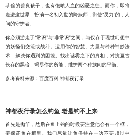
恭俭的善良孩子，也有饱喰人血的凶恶之徒。而你，即将
走进这世界，扮演一名初入世的降妖师，御使“灵力”的，人
间的守护者。
你必须游走于“常识”与“非常识”之间，与仅存于现世幻想中
的妖怪们交流或战斗。运用你的智慧、力量与种种神妙法
术，解决你遇到的困境。找出谜雾之下的真相，对抗亘古
长存的黑暗，竭尽你的所能，维护两个种族间的平衡。
参考资料来源：百度百科-神都夜行录
神都夜行录怎么钓鱼 老是钓不上来
首先是抛竿，然后在鱼上钩的时候要注意他会有一个框，
要保证鱼在框里。我们尽量让鱼保持在一边不要超过中