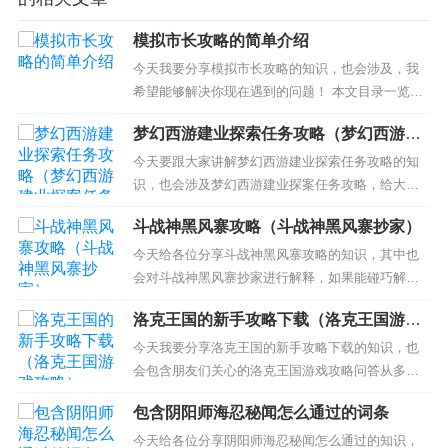
模拟市长攻略的简单介绍
今天我要分享模拟市长攻略的知识，也会涉及，我
希望能够解决你现在遇到的问题！ 本文目录一览：
1、模拟城市我是市长攻略怎样获得钉子 2、模拟城
梦幻西游建业探索任务攻略（梦幻西游建
市：我是市长怎么玩啊？为什么那么多人喜欢？ 3、
业探案任务攻略）
模拟城市我是市长明日之都教程怎么完成 4、在《模
今天要跟大家讲解梦幻西游建业探索任务攻略的知
拟城市我是市长》中，怎么建造玻璃墙的住宅大
识，也会涉及梦幻西游建业探案任务攻略，给大家
楼？...
不一样的解决方案！ 本文目录一览： 1、梦幻西游
斗战神黑风寨攻略（斗战神黑风寨抄家）
建业探案怎么做 2、梦幻西游建业探索任务攻略是什
么？ 3、梦幻西游建邺城探案怎么做 详细攻略教程
今天给各位分享斗战神黑风寨攻略的知识，其中也
梦幻西游建业探案怎么做 剧情简介：建邺城风物宜
会对斗战神黑风寨抄家进行解释，如果能碰巧解决
人、宁静秀...
你现在面临的问题，别忘了关注本站，现在开始
洛克王国的新手攻略下载（洛克王国游戏
吧！ 本文目录一览： 1、斗战神黑风寨 2、斗战神
攻略）
黑风寨群魔乱舞怎么做！ 3、叫我大掌柜黑风寨一共
今天我要分享洛克王国的新手攻略下载的知识，也
多少关 4、斗战神神之猎场怎么玩 5、斗战神黑风寨
会包含朋友们关心的洛克王国游戏攻略问答从多个
修练，...
角度来解答，我希望能够解决你现在遇到的问题！
包含阴阳师海忍秘闻怎么通过的词条
本文目录一览： 1、关于洛克王国。洛克王国新手攻
略。 2、洛克王国的消费兼新手速成攻略 3、洛克王
今天给各位分享阴阳师海忍秘闻怎么通过的知识，