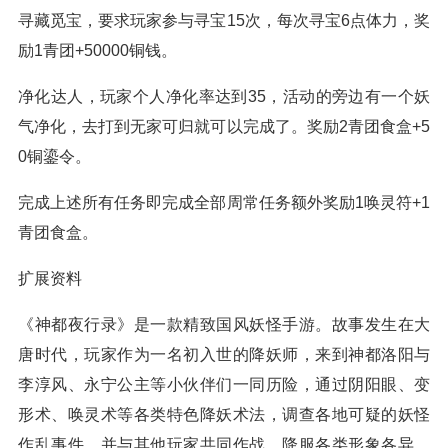
寻藏觅宝，要求玩家参与寻宝15次，每次寻宝6点体力，奖
励1青团+50000铜钱。
净化达人，玩家个人净化率达到35，活动的旁边有一个妖
气净化，去打到无家可归就可以完成了。奖励2青团食盒+5
0铜鎏令。
完成上述所有任务即完成全部周常任务额外奖励1唤灵符+1
青团食盒。
扩展资料
《神都夜行录》是一款精致国风妖怪手游。故事发生在大
唐时代，玩家作为一名初入世的降妖师，来到神都洛阳与
李淳风、永宁公主等小伙伴们一同历险，通过阴阳眼、变
形术、唤灵术等各类特色降妖术法，调查各地可疑的妖怪
作乱事件，并与其他玩家共同作战，降服各类形象各异、