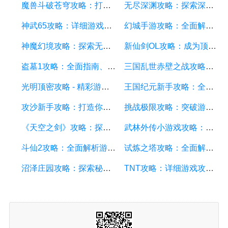
魔兽斗破苍穹攻略：打造最强战队、掌握绝世神技
无尽深渊攻略：探索深渊的秘密，成为最强战士
神武65攻略：详细游戏攻略方面的描述
幻城手游攻略：全面解析游戏技巧、装备选择和副本攻略
神魔幻境攻略：探索无尽的魔幻世界，成为顶尖玩家
新仙剑OL攻略：成为顶级仙侠大侠的秘诀与技巧
盗墓1攻略：全面指南、秘籍和技巧
三国乱世赤壁之战攻略：详细游戏攻略方面的描述
光明顶密攻略 - 精彩游戏攻略分享，助你征服光明顶的挑战
王国纪元新手攻略：全面解析游戏基础、升级策略和资源管理
攻沙新手攻略：打造你的战争帝国，征服沙漠世界
挑战极限攻略：突破游戏难关的终极指南
《天空之剑》攻略：探索天空的冒险之旅
武林外传小游戏攻略：全面解析游戏技巧、角色选择和剧情推进
斗仙2攻略：全面解析游戏技巧、副本攻略、装备养成和战斗策略
试炼之塔攻略：全面解析游戏技巧与策略，帮你征服每一层塔
沼泽庄园攻略：探索秘密、击败怪物、解谜全指南
TNT攻略：详细游戏攻略方面的描述