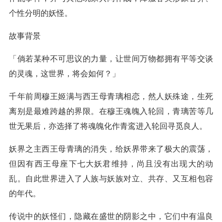
个性分明的妖怪。
故事背景
「倘若某种不可思议的力量，让世间万物都拥有平等交谈
的灵魂，这世界，将会如何？」
千年前周穆王姬满与西王母青璃相恋，然人妖殊途，生死
离别是最难跨越的界限。在穆王魂魄入轮回，青璃苦等几
世无果后，亦选择了将魂魄化作青鸾进入轮回寻觅良人。
妖界之主西王母青璃的消失，给妖界带来了极大的震荡，
但因有西王母座下七大妖君维持，尚且没有出现大的动
乱。自此世界进入了人族与妖族对立、共存、又互相包容
的年代。
传说中的妖怪们，隐藏在盛世的阴影之中，它们中有温良