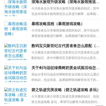
深海水族馆升级攻略（深海水族馆推送怎
站，现在开始吧！ 本文目录一览： 1、gta圣安地列
么弄）
斯全部任务攻略 2、gta手游圣安地列斯怎么过任务
今天给各位分享深海水族馆升级攻略的知识，其中
圣安地列斯任务攻略 3、《侠盗猎车手：圣安地列
也会对深海水族馆推送怎么弄进行解释，如果能碰
斯》攻略...
巧解决你现在面临的问题，别忘了关注本站，现在
暴雨攻略流程（暴雨游戏攻略）
开始吧！ 本文目录一览： 1、《深海水族馆》都有
哪些隐藏鱼的攻略？ 2、深海水族馆隐藏鱼获得方法
今天给各位分享暴雨攻略流程的知识，其中也会对
攻略大全 隐藏鱼怎么获取 3、新手入门攻略 深海水
暴雨游戏攻略进行解释，如果能碰巧解决你现在面
族馆怎么玩...
临的问题，别忘了关注本站，现在开始吧！ 本文目
数码宝贝新世纪古代贤者兽怎么搭配（数
录一览： 1、暴雨的游戏设定 2、暴雨天气有哪些安
码宝贝新世纪古代火山兽天赋）
全需要注意的地方？ 3、暴风雨Tempest新手怎么玩
今天要跟大家讲数码宝贝新世纪古代贤者兽怎么搭
新手玩法攻略 4、寂静岭暴雨有几个结局 暴雨的...
配的知识，其中对数码宝贝新世纪古代火山兽天赋
相关的知识也会有介绍，希望可以帮助大家解答当
关于剑与远征绿裔树奶赏金试炼活动怎么
下的疑问！ 本文目录一览： 1、《数码宝贝：新世
通过的信息
纪》古代贤者兽插件搭配攻略 2、《数码宝贝：新世
我会分享剑与远征绿裔树奶赏金试炼活动怎么通过
纪》古代贤者兽天赋加点推荐 3、《数码宝贝：新世
的知识，也会涉及，如果能帮助你解答你当下的问
纪》古代贤者兽...
题，别忘记关注我们吧！ 本文目录一览： 1、剑与
碧之轨迹完美攻略（碧之轨迹攻略 多玩）
远征赏金试炼如何解锁 2、剑与远征密林之刺艾伦赏
金试炼攻略 密林之刺艾伦赏金试炼路线分享 3、剑
今天要跟大家介绍碧之轨迹完美攻略的知识，包括
与远征赏金试炼绿裔艾伦阵容怎么搭配 赏金试炼绿
碧之轨迹攻略 多玩，希望可以解答大家现在的问