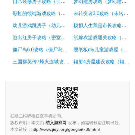
自己装修房子攻略（自己如何装修房子）
梦幻建房攻略（梦幻建房攻略图解）
彩虹的彼端游戏攻略（彩虹的彼端橙光游戏攻略）
未转变者3.0攻略（未转变者玩法攻略）
幼儿游戏跳房子（幼儿游戏跳房子新玩法）
模拟人生我是市长攻略（模拟人生市民会死吗）
逃出红房子攻略（密室逃脱之逃出红房子）
纸嫁衣游戏通关攻略（纸嫁衣游戏攻略全部关卡）
僵尸岛6.0攻略（僵尸岛418）
硬纸板diy儿童游戏屋（用纸板做游戏）
三国群英传7烽火连城攻略（三国群英传7烽火连城17攻略）
辐射4房屋建设攻略（辐射4房子怎么建造）
扫描二维码推送至手机访问。
版权声明：本文由
结义游戏网
发布，如需转载请注明出处。
本文链接：
http://www.jieyi.org/gonglei/735.html