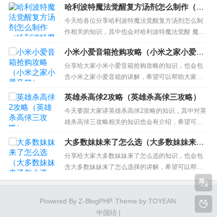
哈利波特魔法觉醒复方汤剂怎么制作（哈
《辐射4》流程：主线流程第一幕 2、辐射4攻略 辐
利波特魔法觉醒 魔药配方）
射4攻略流程 3、辐射4脑死亡凶手放不放走 《辐射
今天给各位分享哈利波特魔法觉醒复方汤剂怎么制
4》流程：主线流程第一幕 游戏 开始后首先决定
作相关的知识，其中也会对哈利波特魔法觉醒 魔药
角...
配方一并介绍，如果能碰巧解决你现在面临的问
小米小爱音箱抢购攻略（小米之家小爱音
题，别忘了关注本站，现在开始吧！ 本文目录一
箱）
览： 1、哈利波特魔法觉醒魔药制作方法 哈利波特
分享给大家小米小爱音箱抢购攻略的知识，也会包
魔法觉醒魔药如何制作 2、《哈利波特》中的复方汤
含小米之家小爱音箱的讲解，希望可以帮助大家解
剂的原料有哪些？ 3...
决现在的问题！ 本文目录一览： 1、小爱音响在购
英雄杀高俅2攻略（英雄杀高俅三攻略）
入时，应该去哪里了解购买这些东西的知识？ 2、小
爱音箱怎么使用（选购小爱音箱） 3、可以帮忙去小
今天要跟大家讲英雄杀高俅2攻略的知识，其中对英
米之家看一看小爱mini音箱有没有现货 4、小米 小
雄杀高俅三攻略相关的知识也会有介绍，希望可以
爱同...
帮助大家解答当下的疑问！ 本文目录一览： 1、英
大多数妹妹来了怎么选（大多数妹妹来了
雄杀高俅二怎么过 2、英雄杀：高俅和魏忠贤怎么过
怎么选择）
关？ 3、英雄杀高逑2怎么过…………………… 4、
分享给大家大多数妹妹来了怎么选的知识，也会包
怎么打过去高俅2，求攻略。 5、英雄杀闯关高俅...
含大多数妹妹来了怎么选择的讲解，希望可以帮助
大家解决现在的问题！ 本文目录一览： 1、游戏大
多数2万怎么选择 2、大多数游戏妹妹来了怎么选择
3、大多数妹妹在哪接 4、大多数沙盒模式妹妹在哪
Powered By
Z-BlogPHP
. Theme by
TOYEAN
.
游戏大多数2万怎么选择 1、进入《大多数》游戏，
中国结
|