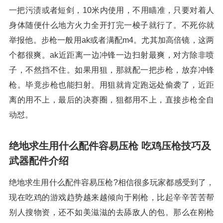
一把污渍或者短剑，10米内使用，不用瞄准，只要对着人
身体随便什么地方火力全开打完一梭子就行了。不死你就
举报他。步枪一般用ak或者满配m4。尤其加高倍镜，这两
个都很爽。ak近距离一边冲锋一边扫射最爽，对方除非喷
子，不然挡不住。如果用狙，那就配一把步枪，放弃冲锋
枪。毕竟步枪也能扫射。用狙就肯定跑远处偷袭了，近距
离的用不上，最后的决赛圈，狙都用不上，直接步枪全自
动怼。
绝地求生用什么配件容易压枪 吃鸡压枪技巧及
武器配件介绍
绝地求生用什么配件容易压枪?相信很多玩家都感受到了，
现在吃鸡的游戏趋势越来越倾向于刚枪，比起辛辛苦苦帮
别人搜物资，还不如美滋滋的去舔敌人的包。那么在刚枪