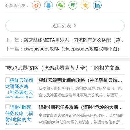
分享给朋友：
返回列表
上一篇：
碧蓝航线META黑沙恩一刀流阵容怎么搭配（碧蓝航线肝罗恩阵容）
下一篇：
ctwepisodes攻略（ctwepisodes攻略买哪个图）
“吃鸡武器攻略（吃鸡武器装备大全）” 的相关文章
猩红云端翔龙缰绳攻略（神圣猩红云端翔
龙缰绳怎么获得）
我要和大家分享猩红云端翔龙缰绳攻略的知识，也
会涉及神圣猩红云端翔龙缰绳怎么获得，希望可以
解决你现在的问题！ 本文目录一览： 1、兔妖末日
辐射4脑死任务攻略（辐射4危险的大脑任
成就怎么做 2、魔兽世界坐骑 3、魔兽世界7.1熊猫
务）
人之谜成就怎么达成 4、魔兽世界龙坐骑在哪弄啊
本篇文章给大家谈谈辐射4脑死任务攻略，以及辐射
蓝色的浑身还带电 5、魔兽世界兔妖末日怎么做...
4危险的大脑任务对应的知识点，希望对各位有所帮
助，不要忘了收藏本站喔。 本文目录一览： 1、