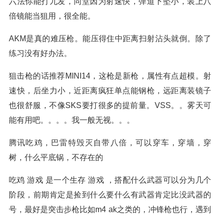
六法你能打九发，同堂因为射速快，弹道下坠小，装上八
倍镜能当狙用，很全能。
AKM是真的难压枪。能压得住中距离扫射沾头就倒。除了
练习没有好办法。
狙击枪的话推荐MINI14，这枪是新枪，属性有点超模。射
速快，后坐力小，近距离疯狂单点能钢枪，远距离装镜子
也很舒服，不像SKS要打很多的提前量。VSS。。雾天可
能有用吧。。。。我一般无视。。。
腾讯吃鸡，巴雷特毁灭自带八倍，可以穿车，穿墙，穿
树，什么平底锅，不存在的
吃鸡 游戏 是一个生存 游戏 ，搭配什么武器可以分为几个
阶段，前期肯定是捡到什么要什么有武器肯定比没武器的
号，最好是突击步枪比如m4 ak之类的，冲锋枪也行，遇到