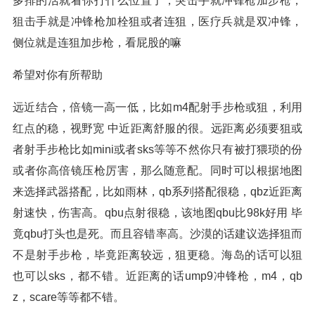
多排的活就看你打什么位置了，突击手就冲锋枪加步枪，
狙击手就是冲锋枪加栓狙或者连狙，医疗兵就是双冲锋，
侧位就是连狙加步枪，看屁股的嘛
希望对你有所帮助
远近结合，倍镜一高一低，比如m4配射手步枪或狙，利用
红点的稳，视野宽 中近距离舒服的很。远距离必须要狙或
者射手步枪比如mini或者sks等等不然你只有被打猥琐的份
或者你高倍镜压枪厉害，那么随意配。同时可以根据地图
来选择武器搭配，比如雨林，qb系列搭配很稳，qbz近距离
射速快，伤害高。qbu点射很稳，该地图qbu比98k好用 毕
竟qbu打头也是死。而且容错率高。沙漠的话建议选择狙而
不是射手步枪，毕竟距离较远，狙更稳。海岛的话可以狙
也可以sks，都不错。近距离的话ump9冲锋枪，m4，qb
z，scare等等都不错。