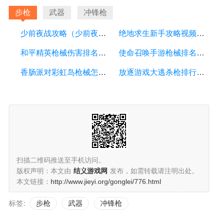
步枪
武器
冲锋枪
少前夜战攻略（少前夜战22）
绝地求生新手攻略视频（绝地求生新手教程视频）
和平精英枪械伤害排名（和平精英枪械伤害排行2021）
使命召唤手游枪械排名（使命召唤手游用什么枪好）
香肠派对彩虹岛枪械怎么选择（香肠派对彩虹岛哪里有圣剑）
放逐游戏大逃杀枪排行（大逃杀游戏排行榜）
扫描二维码推送至手机访问。
版权声明：本文由
结义游戏网
发布，如需转载请注明出处。
本文链接：
http://www.jieyi.org/gonglei/776.html
标签:
步枪
武器
冲锋枪