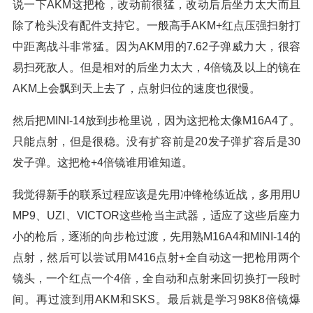
说一下AKM这把枪，改动前很猛，改动后后坐力太大而且
除了枪头没有配件支持它。一般高手AKM+红点压强扫射打
中距离战斗非常猛。因为AKM用的7.62子弹威力大，很容
易扫死敌人。但是相对的后坐力太大，4倍镜及以上的镜在
AKM上会飘到天上去了，点射归位的速度也很慢。
然后把MINI-14放到步枪里说，因为这把枪太像M16A4了。
只能点射，但是很稳。没有扩容前是20发子弹扩容后是30
发子弹。这把枪+4倍镜谁用谁知道。
我觉得新手的联系过程应该是先用冲锋枪练近战，多用用U
MP9、UZI、VICTOR这些枪当主武器，适应了这些后座力
小的枪后，逐渐的向步枪过渡，先用熟M16A4和MINI-14的
点射，然后可以尝试用M416点射+全自动这一把枪用两个
镜头，一个红点一个4倍，全自动和点射来回切换打一段时
间。再过渡到用AKM和SKS。最后就是学习98K8倍镜爆