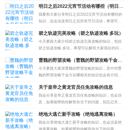
明日之后2022元宵节活动有哪些（明日之
后所有节日活动）
我要和大家分享明日之后2022元宵节活动有哪些的
知识，也会涉及明日之后所有节日活动，希望可以
解决你现在的问题！ 本文目录一览： 1、2022年元
碧之轨迹完美攻略（碧之轨迹攻略 多玩）
宵节活动方案 2、2022元宵节的活动方案 3、2022
年元宵节能做什么？元宵节有什么注意事项？ 4、2
今天要跟大家介绍碧之轨迹完美攻略的知识，包括
022元宵节趣味游戏活动方案 5、...
碧之轨迹攻略 多玩，希望可以解答大家现在的问
题！本文目录一览： 1、碧之轨迹现在有没有比较完
曹魏的野望攻略（曹魏的野望攻略千金方
美的攻略 2、碧之轨迹人物攻略 3、碧之轨迹图文攻
在哪）
略 简介碧之轨迹图文攻略 碧之轨迹现在有没有比较
今天要跟大家讲曹魏的野望攻略的知识，其中对曹
完美的攻略 1、轨迹系列目前是5部，剧情顺序是：
魏的野望攻略千金方在哪相关的知识也会有介绍，
空之轨迹...
希望可以帮助大家解答当下的疑问！ 本文目录一
关于皇帝之黄龙官员任免攻略的信息
览： 1、曹魏的野望，这两个地方怎么过 2、吞食天
地曹魏野望最后诸葛亮怎么过 3、曹魏の野望1.8怎
我会分享皇帝之黄龙官员任免攻略的知识，也会涉
么过 4、曹魏的野望七星石阵怎么过 曹魏的野望，
及，如果能帮助你解答你当下的问题，别忘记关注
这两...
我们吧！ 本文目录一览： 1、古代官职任免升降？
绝地大逃亡新手攻略（绝地逃离攻略）
2、史上一位很凶残的皇帝 古代官职任免升降？ 三
省六部”制出现以后，官员的升迁任免由吏部掌管。
我会分享绝地大逃亡新手攻略的知识，也会涉及绝
官职的任免升迁常用以下词语：（1）拜。用一定的
地逃离攻略，如果能帮助你解答你当下的问题，别