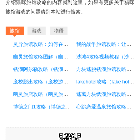
介绍猫咪旅馆攻略的内容就到这里，如果有更多关于猫咪
旅馆游戏的问题请到本站进行搜索。
旅馆
游戏
物语
灵异旅馆攻略：如何在游戏中存活下来
我的战争旅馆攻略：让你轻松获得胜利
幽灵旅馆攻略图解（幽灵旅馆攻略图解视频）
沙滩4攻略视频教程（沙滩四攻略）
锈湖阿尔勒攻略（锈湖阿尔勒攻略填色）
方块逃脱锈湖旅馆攻略（方块逃脱锈湖旅馆攻略兔子）
废校脱出攻略（废校游戏）
lakehotel攻略（lake hotel攻略）
幽灵旅店攻略（幽灵旅馆游戏中文版）
逃离方块绣湖旅馆攻略（逃离方块锈湖旅馆汉化版攻略）
博德之门1攻略（博德之门1攻略pdf）
心跳恋爱温泉旅馆攻略（心跳回忆约会攻略）