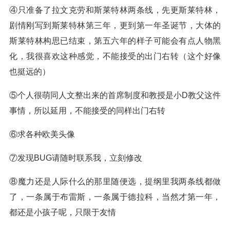
④只准备了拉文克劳和斯莱特林两条线，先更斯莱特林，
剧情刚写到斯莱特林第三年，更到第一年圣诞节，大体的
斯莱特林构思已结束，第五六年的样子可能会有点人物黑
化，我很喜欢这种感觉，不能接受的出门右转（这个好像
也挺远的）
⑤个人很萌同人文整出来的首席制度和教授是小D教父这件
事情，所以延用，不能接受的同样出门右转
⑥求各种欧美头像
⑦发现BUG请随时联系我，立刻修改
⑧魔力还是人际什么的那里随便选，提纲里我两条线都做
了，一条属于布雷斯，一条属于德拉科，当然才第一年，
都还是小孩子呢，只限于友情