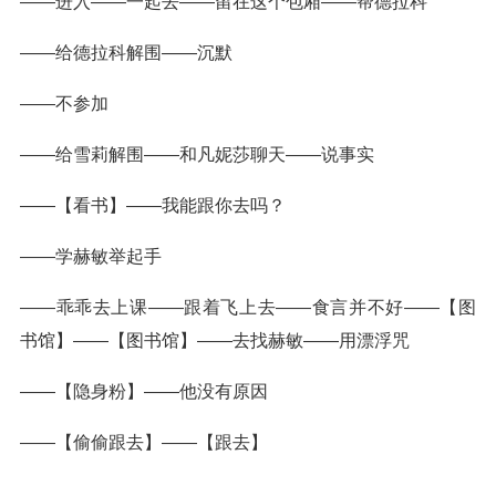
——进入——一起去——留在这个包厢——帮德拉科
——给德拉科解围——沉默
——不参加
——给雪莉解围——和凡妮莎聊天——说事实
——【看书】——我能跟你去吗？
——学赫敏举起手
——乖乖去上课——跟着飞上去——食言并不好——【图
书馆】——【图书馆】——去找赫敏——用漂浮咒
——【隐身粉】——他没有原因
——【偷偷跟去】——【跟去】