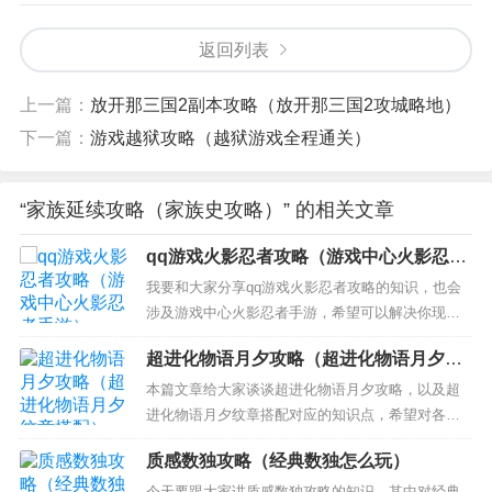
返回列表
上一篇：
放开那三国2副本攻略（放开那三国2攻城略地）
下一篇：
游戏越狱攻略（越狱游戏全程通关）
“家族延续攻略（家族史攻略）” 的相关文章
qq游戏火影忍者攻略（游戏中心火影忍者
手游）
我要和大家分享qq游戏火影忍者攻略的知识，也会
涉及游戏中心火影忍者手游，希望可以解决你现在
的问题！ 本文目录一览： 1、手游要塞争夺战怎么
超进化物语月夕攻略（超进化物语月夕纹
打 火影忍者要塞争夺攻略 2、火影忍者忍法帖攻略
章搭配）
3、火影忍者游戏攻略 4、qq游戏大厅中火影忍者ol
本篇文章给大家谈谈超进化物语月夕攻略，以及超
怎么过第四章中被继承的意志 手游要塞争夺战怎...
进化物语月夕纹章搭配对应的知识点，希望对各位
有所帮助，不要忘了收藏本站喔。 本文目录一览：
质感数独攻略（经典数独怎么玩）
1、超进化物语月夕获取攻略 超进化物语月夕该怎么
获得 2、超进化物语月夕纹章怎么搭配 月夕纹章搭
今天要跟大家讲质感数独攻略的知识，其中对经典