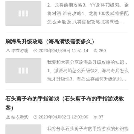
2、龙将前期攻略3、YY龙将70级紫、金
子，先把在在那个椰子树旁的清理干
将对酒 谁有攻略4、龙将100级武将搭配
净，...
怎么pk最强 武将搭配攻略龙将80金将对
酒有什么攻略嘛？（出布几率高达80%出
拳10%出剪刀10%）。跨服虐人谈谈龙将
刷海岛升级攻略（海岛满级需要多久）
小R该怎么招将发展最合适，这样你在魔
结衣游戏
2023年04月09日 11:51:14
260
神任务和怪物攻城任务中就会名次很靠
我要和大家分享刷海岛升级攻略的知识，
前，你的阵型就出来了周泰+太史慈...
1、派派岛屿怎么升级快2、海岛奇兵怎么
玩才升级快3、海岛生存如何升级帆船到8
级?4、海岛奇兵怎么升级资源岛派派岛屿
怎么升级快，建造一些能够产生高额经验
石头剪子布的手指游戏（石头剪子布的手指游戏教
值的建筑。可以使用游戏内的各种经验加
案）
成道具，系统不想要们获取大量资源。那
结衣游戏
2023年04月02日 12:03:06
97
们就用特殊的方法来获取资源以达到快速
我将分享石头剪子布的手指游戏的知识给
升级的...