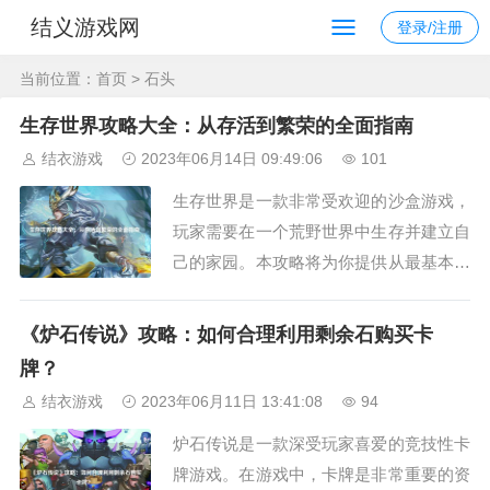
结义游戏网
登录/注册
当前位置：
首页
> 石头
生存世界攻略大全：从存活到繁荣的全面指南
结衣游戏
2023年06月14日 09:49:06
101
生存世界是一款非常受欢迎的沙盒游戏，
玩家需要在一个荒野世界中生存并建立自
己的家园。本攻略将为你提供从最基本的
存活技巧到建立一个繁荣的基地所需的全
面指南。存活技巧在生存世界中，最重要
《炉石传说》攻略：如何合理利用剩余石购买卡
的是保持自己的生命值和饥饿值，下面是
牌？
一些存活技巧：1. 找到食物和水源。最开
结衣游戏
2023年06月11日 13:41:08
94
始的时候，可以采集附近的植物和果实，
炉石传说是一款深受玩家喜爱的竞技性卡
也可以在...
牌游戏。在游戏中，卡牌是非常重要的资