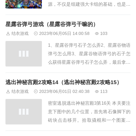
源，不仅是组建强大卡组的基础，也是炫
耀实力的标志。而在游戏中，玩家可以通
过完成任务、参加比赛等方式获得石头，
星露谷弹弓游戏（星露谷弹弓干嘛的）
用于购买卡牌。如何合理利用剩余石购买
结衣游戏
2023年06月05日 14:00:58
103
卡牌，成为了很多玩家关注的问题。我们
1、星露谷弹弓石子怎么弄2、星露谷物语
来一起探讨一下。1.了解卡牌的价值在购
弹弓怎么用3、星露谷物语弹弓的石子怎
买卡牌时，...
么获得星露谷弹弓石子怎么弄，最后拿着
石头在弹弓上右击。或者玩家可以在家中
院子里敲石头获得石子，弹弓弹药子的获
逃出神秘宫殿2攻略14（逃出神秘宫殿2攻略15）
得方法是进入矿井里面挖石头，弹弓的石
结衣游戏
2023年06月01日 02:40:38
113
子的获得方法是进入矿井里面挖石头。弹
密室逃脱逃出神秘宫殿3第16关 本关要注
弓可以在矿洞的四十层的宝箱内获得，星
意下图中的几个位置，首先将石像脚下的
露谷物语手...
砖块点击移开。拾取撬棍和一个图案砖
块。用钩子将左边石像抬起看到提示。特