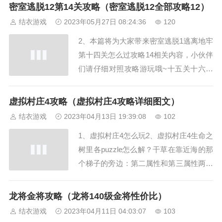
殊关卡攻略图解先在岩浆边收取一把铁
密室逃脱12第14关攻略（密室逃脱12全部攻略12）
锹，需要找到它才能打开窗户，小圆桌上
结衣游戏
2023年05月27日 08:24:36
120
就可以找到窗户把手和提灯把手等，在左
2、本篇将为大家带来密室逃脱1逃离地牢
边地上拿到棍子。右边机器上拿到另一根
第十四关怎么过攻略14相关内容，小伙伴
棍子，拿到半...
们请仔细对照攻略游玩哦~十五关十六关
十七关十八关攻略5首先拿起地上红框处
的石头。4、下面小编就给大家带来了密
虚拟村庄4攻略（虚拟村庄4攻略详细图文）
室逃脱12神庙之旅第14关攻略的内容解
结衣游戏
2023年04月13日 19:39:08
102
析。5、下面小编就给大家带来了密室逃
1、虚拟村庄4怎么玩2、虚拟村庄4生命之
脱11第14关图文攻略的内容解析。6、下
树里各puzzle怎么解？干草在靠近海的那
面...
个梯子的旁边：第二属性和第三属性两项
在一个人身上必须在中间）3.煮锅子，
（石头烧红后派人去拿）4.肥皂，在下雨
龙将金将攻略（龙将140级金将性价比）
天在那个靠海边的梯子的右边会变成一个
结衣游戏
2023年04月11日 04:03:07
103
池塘。青蛙救够数就完成任务）7.烤椰