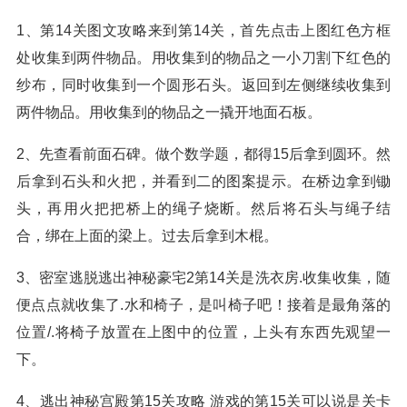
1、第14关图文攻略来到第14关，首先点击上图红色方框
处收集到两件物品。用收集到的物品之一小刀割下红色的
纱布，同时收集到一个圆形石头。返回到左侧继续收集到
两件物品。用收集到的物品之一撬开地面石板。
2、先查看前面石碑。做个数学题，都得15后拿到圆环。然
后拿到石头和火把，并看到二的图案提示。在桥边拿到锄
头，再用火把把桥上的绳子烧断。然后将石头与绳子结
合，绑在上面的梁上。过去后拿到木棍。
3、密室逃脱逃出神秘豪宅2第14关是洗衣房.收集收集，随
便点点就收集了.水和椅子，是叫椅子吧！接着是最角落的
位置/.将椅子放置在上图中的位置，上头有东西先观望一
下。
4、逃出神秘宫殿第15关攻略 游戏的第15关可以说是关卡