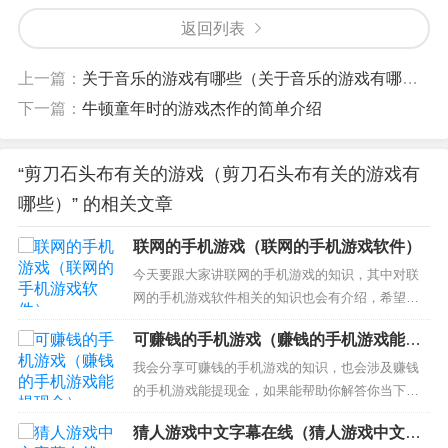
返回列表
上一篇：
关于音乐的游戏有哪些（关于音乐的游戏有哪些）
下一篇：
牛顿童年时的游戏杰作的简单介绍
“剪刀石头布有关的游戏（剪刀石头布有关的游戏有
哪些）” 的相关文章
联网的手机游戏（联网的手机游戏软件）
今天要跟大家讲联网的手机游戏的知识，其中对联
网的手机游戏软件相关的知识也会有介绍，希望可
以帮助大家解答当下的疑问！ 本文目录一览： 1、
可赚钱的手机游戏（赚钱的手机游戏能提
好玩的手机联机游戏 2、好玩的联机手机游戏？ 3、
现金）
可以联机的手机游戏 好玩的手机联机游戏 好玩的手
我会分享可赚钱的手机游戏的知识，也会涉及赚钱
机联机游戏如下：1、《王者荣耀》这个游戏非常的
的手机游戏能提现金，如果能帮助你解答你当下的
热门，里...
问题，别忘记关注我们吧！ 本文目录一览： 1、玩
猜人游戏中文字幕在线（猜人游戏中文字
什么手游可以赚钱啊？ 2、有没有什么手机游戏可以