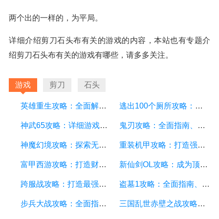
两个出的一样的，为平局。
详细介绍剪刀石头布有关的游戏的内容，本站也有专题介
绍剪刀石头布有关的游戏有哪些，请多多关注。
游戏
剪刀
石头
英雄重生攻略：全面解析游戏中的技巧和策略
逃出100个厕所攻略：详细游戏攻略方面的描述
神武65攻略：详细游戏攻略方面的描述
鬼刃攻略：全面指南、技巧和秘籍，助你成为顶尖玩家
神魔幻境攻略：探索无尽的魔幻世界，成为顶尖玩家
重装机甲攻略：打造强大机甲，征服战场的终极指南
富甲西游攻略：打造财富王国的终极指南
新仙剑OL攻略：成为顶级仙侠大侠的秘诀与技巧
跨服战攻略：打造最强战队，征服多个服务器
盗墓1攻略：全面指南、秘籍和技巧
步兵大战攻略：全面指南及游戏技巧分享
三国乱世赤壁之战攻略：详细游戏攻略方面的描述