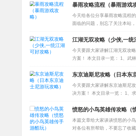
保卫萝卜...
暴雨攻略流程（暴雨游戏
今天给各位分享暴雨攻略流程的
面临的问题，别忘了关注本站，现
哪些安全需要注意的地方？ 3、暴
局 暴雨的...
江湖无双攻略（少侠,一统
今天要跟大家讲解江湖无双攻略
方案！ 本文目录一览： 1、武
游戏大掌门里怎样获得更高的气
5、金庸无双2...
东京迪斯尼攻略（日本东
今天要跟大家讲解东京迪斯尼攻
决方案！ 本文目录一览： 1、
尼与角色约饭） 3、日本东京
迪士尼乐园攻略...
愤怒的小鸟英雄传攻略（
本篇文章给大家谈谈愤怒的小鸟
对各位有所帮助，不要忘了收藏
能攻略 2、愤怒的小鸟英雄传地