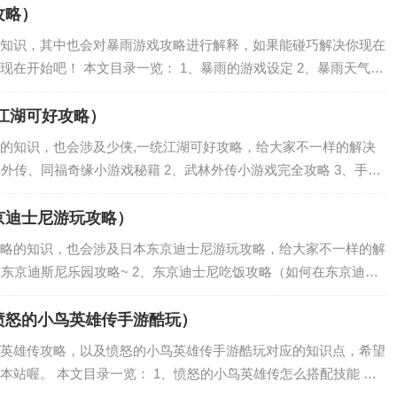
攻略）
知识，其中也会对暴雨游戏攻略进行解释，如果能碰巧解决你现在
在开始吧！ 本文目录一览： 1、暴雨的游戏设定 2、暴雨天气有
风雨Tempest新手怎么玩 新手玩法攻略 4、寂静岭暴雨有几个结
江湖可好攻略）
的知识，也会涉及少侠,一统江湖可好攻略，给大家不一样的解决
林外传、同福奇缘小游戏秘籍 2、武林外传小游戏完全攻略 3、手机
势。还有那些隐藏的图标？ 4、大唐无双零再战江湖四级怎么获得
京迪士尼游玩攻略）
略的知识，也会涉及日本东京迪士尼游玩攻略，给大家不一样的解
求东京迪斯尼乐园攻略~ 2、东京迪士尼吃饭攻略（如何在东京迪士
迪士尼乐园，游玩5小时攻略，海洋区和陆地区哪个比较好？ 4、东京
愤怒的小鸟英雄传手游酷玩）
英雄传攻略，以及愤怒的小鸟英雄传手游酷玩对应的知识点，希望
本站喔。 本文目录一览： 1、愤怒的小鸟英雄传怎么搭配技能 技
牢怎么过 阵容搭配攻略 3、愤怒的小鸟英雄传攻略之怎么打国王猪