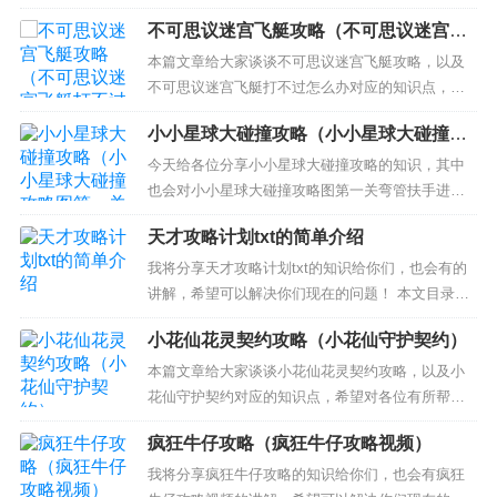
队，希望可以解决你现在的问题！ 本文目录一览：
不可思议迷宫飞艇攻略（不可思议迷宫飞
1、逃跑吧少年最新版本怎么组队没有十号 2、逃跑
艇打不过怎么办）
吧少年如何招募队友 3、逃跑吧少年怎么邀请好友一
本篇文章给大家谈谈不可思议迷宫飞艇攻略，以及
起匹配 逃跑吧少年最新版本怎么组队没有十号 逃跑
不可思议迷宫飞艇打不过怎么办对应的知识点，希
吧少年组...
望对各位有所帮助，不要忘了收藏本站喔。 本文目
小小星球大碰撞攻略（小小星球大碰撞攻
录一览： 1、不思议迷宫守护者飞艇怎么打 2、不思
略图第一关弯管扶手）
议迷宫天空飞艇优先升级哪些? 3、不思议迷宫飞艇
今天给各位分享小小星球大碰撞攻略的知识，其中
怎么选 4、不思议迷宫王虫飞艇获得方法介绍 5、不
也会对小小星球大碰撞攻略图第一关弯管扶手进行
思...
解释，如果能碰巧解决你现在面临的问题，别忘了
天才攻略计划txt的简单介绍
关注本站，现在开始吧！ 本文目录一览： 1、小小
星球大碰撞第五关流程图文攻略 2、小小星球大碰撞
我将分享天才攻略计划txt的知识给你们，也会有的
图文通关攻略 第三关攻略 详解怎么玩 3、小小星球
讲解，希望可以解决你们现在的问题！ 本文目录一
大碰撞第四关流...
览： 1、《快穿之前任攻略计划》txt下载在线阅读
小花仙花灵契约攻略（小花仙守护契约）
全文，求百度网盘云资源 2、hp全员攻略计划为什
么不继续写了 3、《冰山女神攻略计划》txt下载在
本篇文章给大家谈谈小花仙花灵契约攻略，以及小
线阅读全文，求百度网盘云资源 4、《老牛与嫩草...
花仙守护契约对应的知识点，希望对各位有所帮
助，不要忘了收藏本站喔。 本文目录一览： 1、小
疯狂牛仔攻略（疯狂牛仔攻略视频）
花仙花灵契约怎么点亮 2、小花仙恶灵纪念版怎么获
得 3、小花仙精灵王手游中契约精灵如何搭配出曼珠
我将分享疯狂牛仔攻略的知识给你们，也会有疯狂